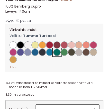
Tilausvalikoiman värit löydät
täältä
.
100% Bemberg cupro
Leveys: 140cm
15,90
€
per m
Värivaihtoehdot
Valittu:
Tumma Turkoosi
Poista
Heti varastossa, toimitusaika varastosaldon ylittäville
määrille noin 1-2 viikkoa.
3,30 m varastossa