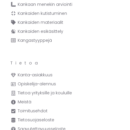
Kankaan menekin arviointi
Kankaiden kutistuminen
Kankaiden materiaalit
Kankaiden esikäsittely
Kangastyyppejä
Tietoa
Kanta-asiakkuus
Opiskelija-alennus
Tietoa yrityksille ja kouluille
Meistä
Toimitusehdot
Tietosuojaseloste
Saavutettavuusseloste