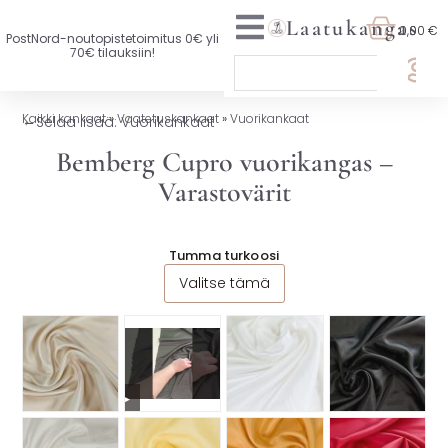
Laatukangas
0,00 €
PostNord-noutopistetoimitus 0€ yli
70€ tilauksiin!
🏷️ OTA 3, MAKSA 2
Kaikki kankaat
»
Vaatetuskankaat
»
Vuorikankaat
←
Selaa lisää: Vuorikankaat
UUTTA VALIKOIMASSA
Bemberg Cupro vuorikangas –
Varastovärit
KAIKKI KANKAAT
VAATETUSKANKAAT
Tumma turkoosi
Valitse tämä
SISUSTUSKANKAAT
YLEISKANKAAT
LISENSOIDUT KANKAAT
▶
KANKAAT A-Ö