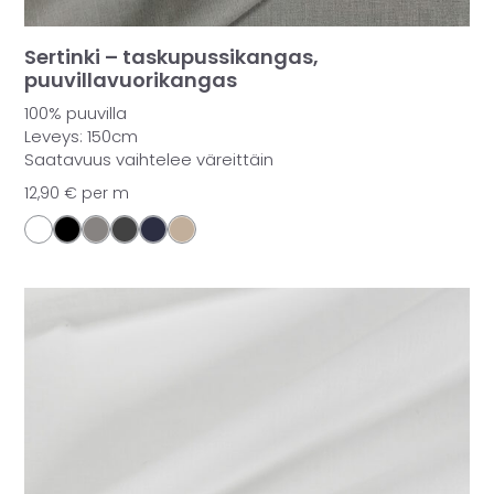
Sertinki – taskupussikangas,
puuvillavuorikangas
100% puuvilla
Leveys: 150cm
Saatavuus vaihtelee väreittäin
12,90
€
per m