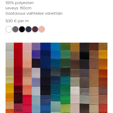
100% polyesteri
Leveys: 150cm
Saatavuus vaihtelee väreittäin
9,90
€
per m