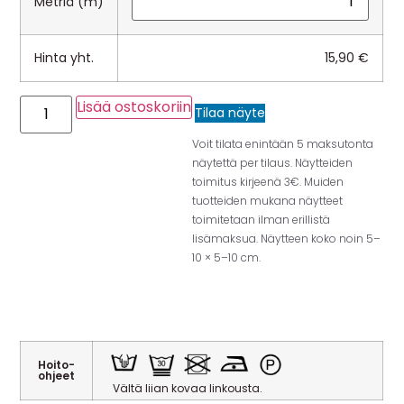
Metriä (m)
Hinta yht.
15,90
€
Lisää ostoskoriin
Tilaa näyte
Voit tilata enintään 5 maksutonta
näytettä per tilaus. Näytteiden
toimitus kirjeenä 3€. Muiden
tuotteiden mukana näytteet
toimitetaan ilman erillistä
lisämaksua. Näytteen koko noin 5–
10 × 5–10 cm.
Hoito-
ohjeet
Vältä liian kovaa linkousta.