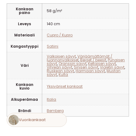
Kankaan
58 g/m²
paino
Leveys
140 cm
Materiaali
Cupro / Kupro
Kangastyyppi
Satiini
Valkoisen sävyt
,
Värjäämättömät /
luonnonvalkoiset
,
Beiget / beesit
,
Punaisen
sävyt
,
Oranssin sävyt
,
Keltaisen sävyt
,
Väri
Vihreän sävyt
,
Sinisen sävyt
,
Violetin sävyt
,
Ruskean sävyt
,
Harmaan sävyt
,
Mustan
sävyt
,
Kulta
Kankaan
Yksiväriset kankaat
kuvio
Alkuperämaa
Italia
Brändi
Bemberg
Vuorikankaat