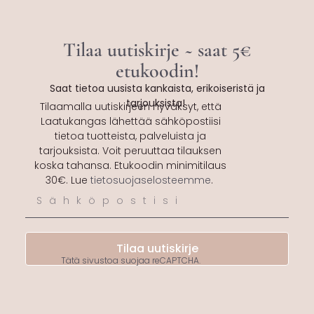
Tilaa uutiskirje ~ saat 5€
etukoodin!
Saat tietoa uusista kankaista, erikoiseristä ja
tarjouksista!
Tilaamalla uutiskirjeen hyväksyt, että
Laatukangas lähettää sähköpostiisi
tietoa tuotteista, palveluista ja
tarjouksista. Voit peruuttaa tilauksen
koska tahansa. Etukoodin minimitilaus
30€. Lue
tietosuojaselosteemme
.
Tilaa uutiskirje
Tätä sivustoa suojaa reCAPTCHA.