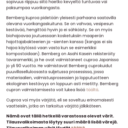
sopivuus riippuu siitä haetko kevyeltä tuntuvaa vai
paksumpaa vuorikangasta.
Bemberg kuproa pidetään yleisesti parhaana saatavilla
olevana vuorikangaskuituna. Se on vahvaa, vesipesun
kestävää, hengittää hyvin ja ei sähköisty. Se on myös
biohajoavaa joutuessaan kosketuksiin maaperän
hajottajabakteerien ja -sienten kanssa (kangas ei siis
hajoa käytössä vaan vasta kun se esimerkiksi
kompostoidaan). Bemberg on Asahi Kasein rekisteröity
tavaramerkki, ja he ovat valmistaneet cuproa Japanissa
jo yli 90 vuotta. He valmistavat Bemberg cuprokuidut
puuvillaselluloosasta suljetussa prosessissa, jossa
materiaalien, valmistusprosessien ja lopputuotteen
ekologinen kestävyys on loppuun asti mietitty. Bemberg
cupron valmistamisesta voit lukea lisää
täältä
.
Cuproa voi myös värjätä, eli se soveltuu erinomaisesti
vaatteisiin, jotka on tarkoitus värjätä jälkikäteen.
Nämä ovat tällä hetkellä varastossa olevat värit.
Tilausvalikoimasta löytyy suuri määrä lisää värejä.