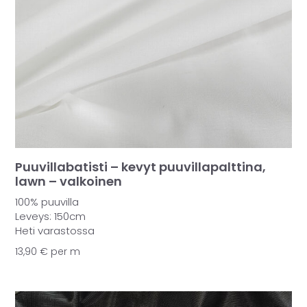
Puuvillabatisti – kevyt puuvillapalttina,
lawn – valkoinen
100% puuvilla
Leveys: 150cm
Heti varastossa
13,90
€
per m