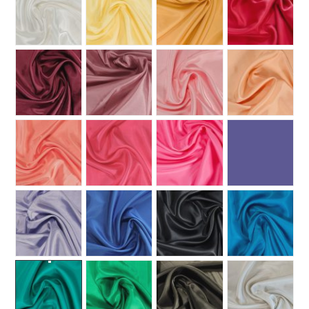
MUUT
🔖 OUTLET
OHJEITA
USEIN KYSYTTYÄ
OTA YHTEYTTÄ