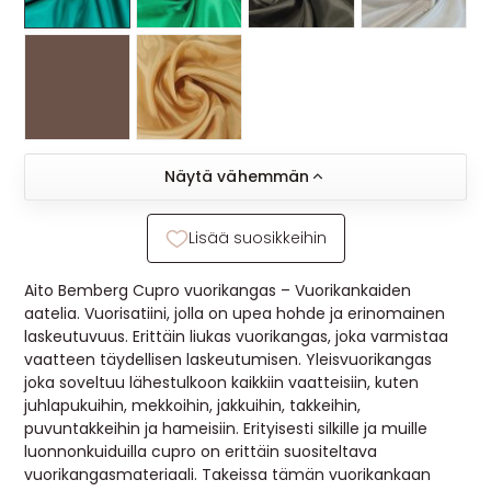
Näytä vähemmän
Lisää suosikkeihin
Aito Bemberg Cupro vuorikangas – Vuorikankaiden
aatelia. Vuorisatiini, jolla on upea hohde ja erinomainen
laskeutuvuus. Erittäin liukas vuorikangas, joka varmistaa
vaatteen täydellisen laskeutumisen. Yleisvuorikangas
joka soveltuu lähestulkoon kaikkiin vaatteisiin, kuten
juhlapukuihin, mekkoihin, jakkuihin, takkeihin,
puvuntakkeihin ja hameisiin. Erityisesti silkille ja muille
luonnonkuiduilla cupro on erittäin suositeltava
vuorikangasmateriaali. Takeissa tämän vuorikankaan