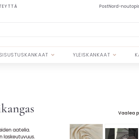
TEYTTÄ
PostNord-noutopist
SISUSTUSKANKAAT
YLEISKANKAAT
K
ikangas
Vaalea p
iden aatelia.
en laskeutuvuus.