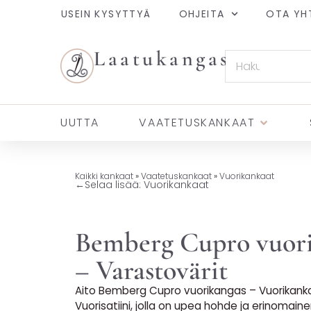
USEIN KYSYTTYÄ
OHJEITA
OTA YH
Laatukangas
UUTTA
VAATETUSKANKAAT
Kaikki kankaat
»
Vaatetuskankaat
»
Vuorikankaat
←
Selaa lisää: Vuorikankaat
Bemberg Cupro vuor
– Varastovärit
Aito Bemberg Cupro vuorikangas – Vuorikanka
Vuorisatiini, jolla on upea hohde ja erinomain