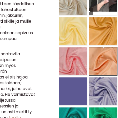
atteen täydellisen
u lähestulkoon
▶
in, jakkuihin,
 silkille ja muille
a
kankaan sopivuus
paksumpaa
saatavilla
esipesun
 on myös
erän
s ei siis hajoa
ostoidaan).
erkki, ja he ovat
ta. He valmistavat
ljetussa
sessien ja
n asti mietitty.
lisää
täältä
.