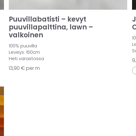
Puuvillabatisti – kevyt
J
puuvillapalttina, lawn –
C
valkoinen
1
L
100% puuvilla
S
Leveys: 150cm
Heti varastossa
9
13,90
€
per m