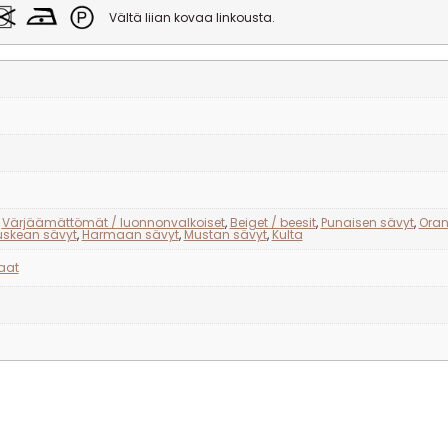
Vältä liian kovaa linkousta.
,
Värjäämättömät / luonnonvalkoiset
,
Beiget / beesit
,
Punaisen sävyt
,
Oran
uskean sävyt
,
Harmaan sävyt
,
Mustan sävyt
,
Kulta
aat