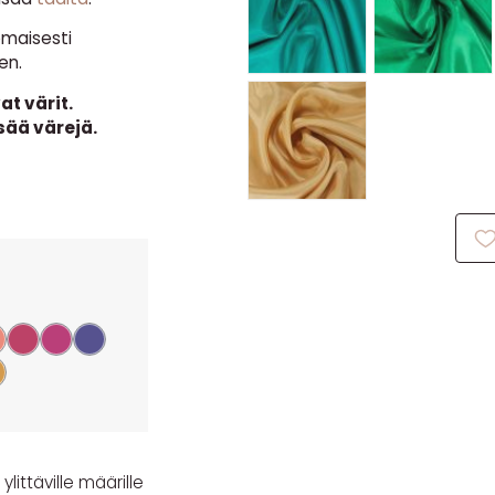
omaisesti
en.
t värit.
sää värejä.
littäville määrille