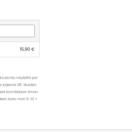
15,90
€
aksutonta näytettä per
us kirjeenä 3€. Muiden
eet toimitetaan ilman
tteen koko noin 5–10 ×