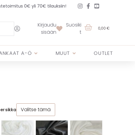
etoimitus 0€ yli 70€ tilauksiin!
Kirjaudu
Suosiki
0,00 €
sisään
t
ANKAAT A-Ö
MUUT
OUTLET
Valitse tämä
ersikka