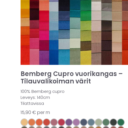
Bemberg Cupro vuorikangas –
Tilauvalikoiman värit
100% Bemberg cupro
Leveys: 140cm
Tilattavissa
15,90
€
per m