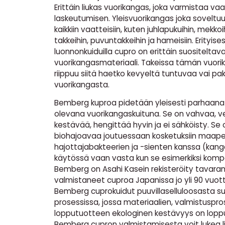
Erittäin liukas vuorikangas, joka varmistaa va
laskeutumisen. Yleisvuorikangas joka soveltu
kaikkiin vaatteisiin, kuten juhlapukuihin, mekkoih
takkeihin, puvuntakkeihin ja hameisiin. Erityisesti
luonnonkuiduilla cupro on erittäin suositeltav
vuorikangasmateriaali. Takeissa tämän vuori
riippuu siitä haetko kevyeltä tuntuvaa vai 
vuorikangasta.
Bemberg kuproa pidetään yleisesti parhaana 
olevana vuorikangaskuituna. Se on vahvaa, v
kestävää, hengittää hyvin ja ei sähköisty. Se
biohajoavaa joutuessaan kosketuksiin maap
hajottajabakteerien ja -sienten kanssa (kanga
käytössä vaan vasta kun se esimerkiksi komp
Bemberg on Asahi Kasein rekisteröity tavaram
valmistaneet cuproa Japanissa jo yli 90 vuot
Bemberg cuprokuidut puuvillaselluloosasta su
prosessissa, jossa materiaalien, valmistuspro
lopputuotteen ekologinen kestävyys on loppuu
Bemberg cupron valmistamisesta voit lukea 