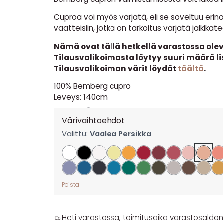
Cuproa voi myös värjätä, eli se soveltuu erin
vaatteisiin, jotka on tarkoitus värjätä jälkikäte
Nämä ovat tällä hetkellä varastossa oleva
Tilausvalikoimasta löytyy suuri määrä li
Tilausvalikoiman värit löydät
täältä
.
100% Bemberg cupro
Leveys: 140cm
15,90
€
per m
Värivaihtoehdot
Valittu:
Vaalea Persikka
Poista
Heti varastossa, toimitusaika varastosaldon y