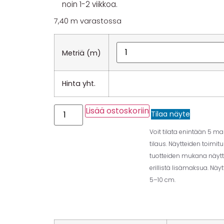
noin 1-2 viikkoa.
7,40 m varastossa
Metriä (m)
Hinta yht.
Lisää ostoskoriin
Tilaa näyte
Voit tilata enintään 5 m
tilaus. Näytteiden toimit
tuotteiden mukana näytt
erillistä lisämaksua. Näy
5–10 cm.