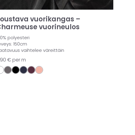
oustava vuorikangas –
harmeuse vuorineulos
00% polyesteri
eveys: 150cm
aatavuus vaihtelee väreittäin
,90
€
per m