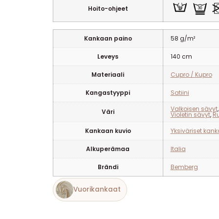
Hoito-ohjeet
Kankaan paino
58 g/m²
Leveys
140 cm
Materiaali
Cupro / Kupro
Kangastyyppi
Satiini
Valkoisen sävyt
Väri
Violetin sävyt
,
R
Kankaan kuvio
Yksiväriset kank
Alkuperämaa
Italia
Brändi
Bemberg
Vuorikankaat