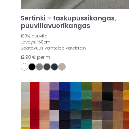
Sertinki – taskupussikangas,
puuvillavuorikangas
100% puuvilla
Leveys: 150cm
Saatavuus vaihtelee väreittäin
12,90
€
per m