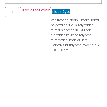
Lisää ostoskoriin
Tilaa näyte
Voit tilata enintään 5 maksutonta
näytettä per tilaus. Näytteiden
toimitus kirjeenä 3€. Muiden
tuotteiden mukana näytteet
toimitetaan ilman erillistä
lisämaksua. Näytteen koko noin 5–
10 × 5–10 cm.