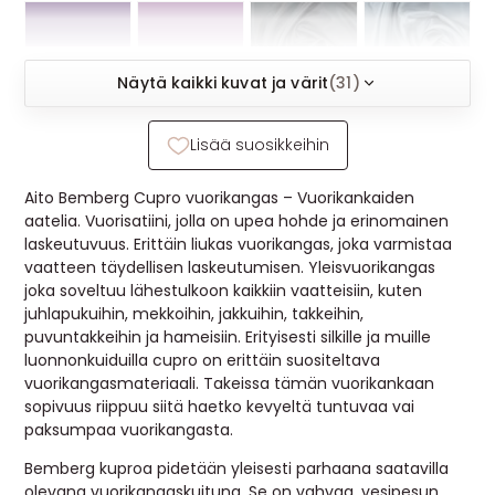
MUUT
🔖 OUTLET
Näytä kaikki kuvat ja värit
(31)
Lisää suosikkeihin
OHJEITA
Aito Bemberg Cupro vuorikangas – Vuorikankaiden
USEIN KYSYTTYÄ
aatelia. Vuorisatiini, jolla on upea hohde ja erinomainen
laskeutuvuus. Erittäin liukas vuorikangas, joka varmistaa
OTA YHTEYTTÄ
vaatteen täydellisen laskeutumisen. Yleisvuorikangas
joka soveltuu lähestulkoon kaikkiin vaatteisiin, kuten
juhlapukuihin, mekkoihin, jakkuihin, takkeihin,
puvuntakkeihin ja hameisiin. Erityisesti silkille ja muille
luonnonkuiduilla cupro on erittäin suositeltava
vuorikangasmateriaali. Takeissa tämän vuorikankaan
sopivuus riippuu siitä haetko kevyeltä tuntuvaa vai
paksumpaa vuorikangasta.
Bemberg kuproa pidetään yleisesti parhaana saatavilla
olevana vuorikangaskuituna. Se on vahvaa, vesipesun