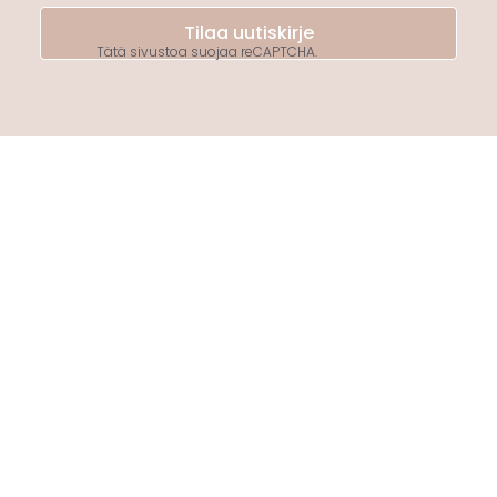
Tilaa uutiskirje
Tätä sivustoa suojaa reCAPTCHA.