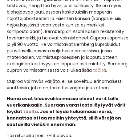
kestävää, hengittää hyvin ja ei sähköisty. Se on myös
biohajoavaa joutuessaan kosketuksiin maaperän
hajottajabakteerien ja -sienten kanssa (kangas ei siis
hajoa käytössä vaan vasta kun se esimerkiksi
kompostoidaan). Bemberg on Asahi Kasein rekisteröity
tavaramerkki, ja he ovat valmistaneet Cuproa Japanissa
jo yli 90 vuotta. He valmistavat Bemberg kuprokuidut
puuvillaselluloosasta suljetussa prosessissa, jossa
materiaalien, valmistusprosessien ja lopputuotteen
ekologinen kestävyys on loppuun asti mietitty. Bemberg
cupron valmistamisesta voit lukea lisää
täältä
.
Cuproa voi myös värjätä, eli se soveltuu erinomaisesti
vaatteisiin, jotka on tarkoitus värjätä jälkikäteen.
Nämä ovat tilausvalikoimassa olevat värit tälle
vuorikankaalle. Suoraan varastosta löytyvät värit
löydät
täältä
. Jos et löydä haluamaasi väriä,
kannattaa ottaa meihin yhteyttä, sillä värejä on
saatavilla vieläkin enemmän.
Toimitusaika noin 7-14 päivää.