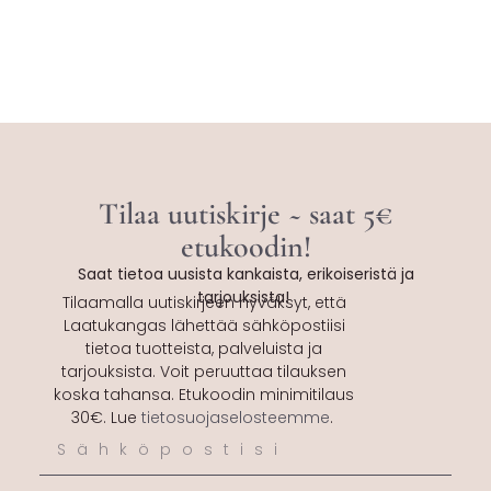
Tilaa uutiskirje ~ saat 5€
etukoodin!
Saat tietoa uusista kankaista, erikoiseristä ja
tarjouksista!
Tilaamalla uutiskirjeen hyväksyt, että
Laatukangas lähettää sähköpostiisi
tietoa tuotteista, palveluista ja
tarjouksista. Voit peruuttaa tilauksen
koska tahansa. Etukoodin minimitilaus
30€. Lue
tietosuojaselosteemme
.