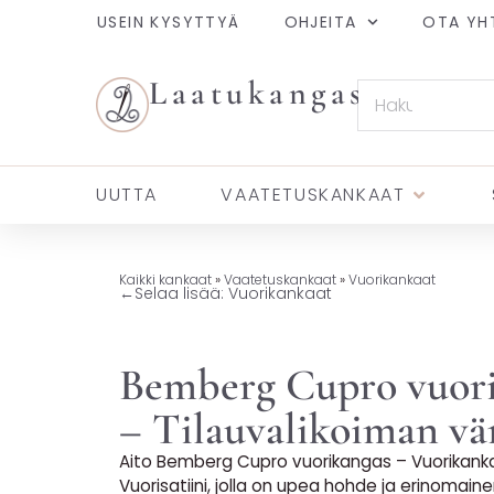
USEIN KYSYTTYÄ
OHJEITA
OTA YH
Laatukangas
UUTTA
VAATETUSKANKAAT
Kaikki kankaat
»
Vaatetuskankaat
»
Vuorikankaat
←
Selaa lisää: Vuorikankaat
Bemberg Cupro vuor
– Tilauvalikoiman vä
Aito Bemberg Cupro vuorikangas – Vuorikanka
Vuorisatiini, jolla on upea hohde ja erinomain