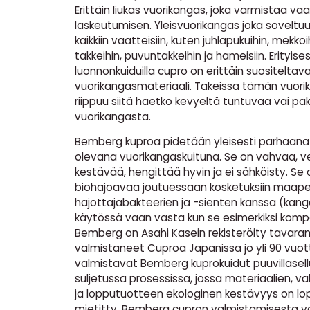
Erittäin liukas vuorikangas, joka varmistaa va
laskeutumisen. Yleisvuorikangas joka soveltu
kaikkiin vaatteisiin, kuten juhlapukuihin, mekkoih
takkeihin, puvuntakkeihin ja hameisiin. Erityisesti
luonnonkuiduilla cupro on erittäin suositeltav
vuorikangasmateriaali. Takeissa tämän vuori
riippuu siitä haetko kevyeltä tuntuvaa vai 
vuorikangasta.
Bemberg kuproa pidetään yleisesti parhaana 
olevana vuorikangaskuituna. Se on vahvaa, v
kestävää, hengittää hyvin ja ei sähköisty. Se
biohajoavaa joutuessaan kosketuksiin maap
hajottajabakteerien ja -sienten kanssa (kanga
käytössä vaan vasta kun se esimerkiksi komp
Bemberg on Asahi Kasein rekisteröity tavaram
valmistaneet Cuproa Japanissa jo yli 90 vuot
valmistavat Bemberg kuprokuidut puuvillasel
suljetussa prosessissa, jossa materiaalien, v
ja lopputuotteen ekologinen kestävyys on lo
mietitty. Bemberg cupron valmistamisesta voi