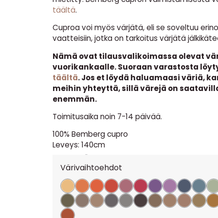
täältä
.
Cuproa voi myös värjätä, eli se soveltuu erin
vaatteisiin, jotka on tarkoitus värjätä jälkikäte
Nämä ovat tilausvalikoimassa olevat väri
vuorikankaalle. Suoraan varastosta löyty
täältä
. Jos et löydä haluamaasi väriä, k
meihin yhteyttä, sillä värejä on saatavill
enemmän.
Toimitusaika noin 7-14 päivää.
100% Bemberg cupro
Leveys: 140cm
15,90
€
per m
Värivaihtoehdot