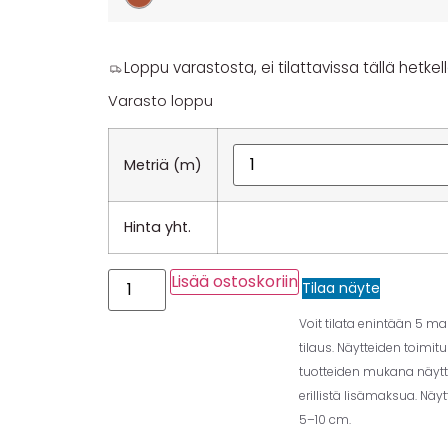
Loppu varastosta, ei tilattavissa tällä hetkell
Varasto loppu
Metriä (m)
Hinta yht.
Lisää ostoskoriin
Tilaa näyte
Voit tilata enintään 5 m
tilaus. Näytteiden toimit
tuotteiden mukana näytt
erillistä lisämaksua. Näy
5–10 cm.