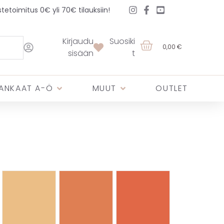
etoimitus 0€ yli 70€ tilauksiin!
Kirjaudu
Suosiki
0,00 €
sisään
t
ANKAAT A-Ö
MUUT
OUTLET