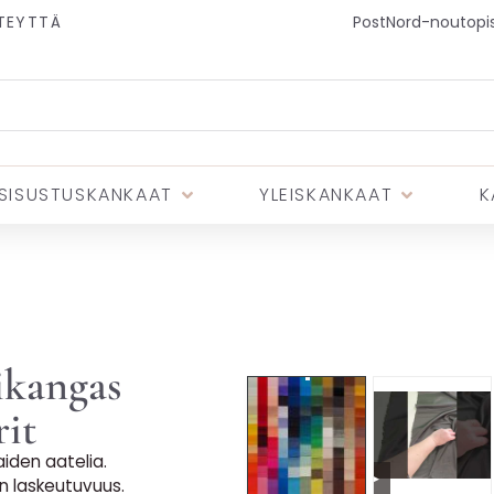
TEYTTÄ
PostNord-noutopist
SISUSTUSKANKAAT
YLEISKANKAAT
K
ikangas
rit
iden aatelia.
▶
en laskeutuvuus.