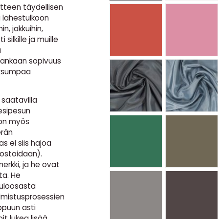
atteen täydellisen
u lähestulkoon
in, jakkuihin,
 silkille ja muille
a
kankaan sopivuus
paksumpaa
saatavilla
esipesun
 on myös
erän
s ei siis hajoa
ostoidaan).
erkki, ja he ovat
ta. He
luloosasta
almistusprosessien
ppuun asti
t lukea lisää