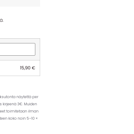
ä.
15,90
€
aksutonta näytettä per
us kirjeenä 3€. Muiden
eet toimitetaan ilman
tteen koko noin 5–10 ×