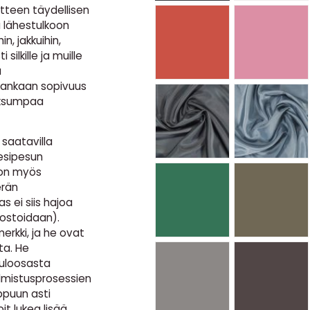
atteen täydellisen
u lähestulkoon
in, jakkuihin,
 silkille ja muille
a
kankaan sopivuus
paksumpaa
saatavilla
esipesun
 on myös
erän
s ei siis hajoa
ostoidaan).
erkki, ja he ovat
ta. He
luloosasta
almistusprosessien
ppuun asti
t lukea lisää