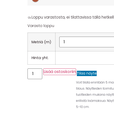
Loppu varastosta, ei tilattavissa tällä hetkell
Varasto loppu
Metriä (m)
Hinta yht.
Lisää ostoskoriin
Tilaa näyte
Voit tilata enintään 5 m
tilaus. Näytteiden toimit
tuotteiden mukana näytt
erillistä lisämaksua. Näy
5–10 cm.