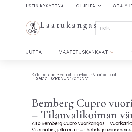
USEIN KYSYTTYÄ
OHJEITA
OTA YH
Laatukangas
UUTTA
VAATETUSKANKAAT
Kaikki kankaat
»
Vaatetuskankaat
»
Vuorikankaat
←
Selaa lisää: Vuorikankaat
Bemberg Cupro vuor
– Tilauvalikoiman vä
Aito Bemberg Cupro vuorikangas – Vuorikanka
Vuorisatiini, jolla on upea hohde ja erinomain