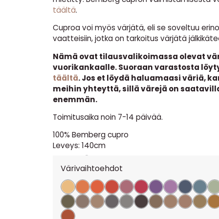
täältä
.
Cuproa voi myös värjätä, eli se soveltuu erin
vaatteisiin, jotka on tarkoitus värjätä jälkikäte
Nämä ovat tilausvalikoimassa olevat väri
vuorikankaalle. Suoraan varastosta löyty
täältä
. Jos et löydä haluamaasi väriä, k
meihin yhteyttä, sillä värejä on saatavill
enemmän.
Toimitusaika noin 7-14 päivää.
100% Bemberg cupro
Leveys: 140cm
15,90
€
per m
Värivaihtoehdot