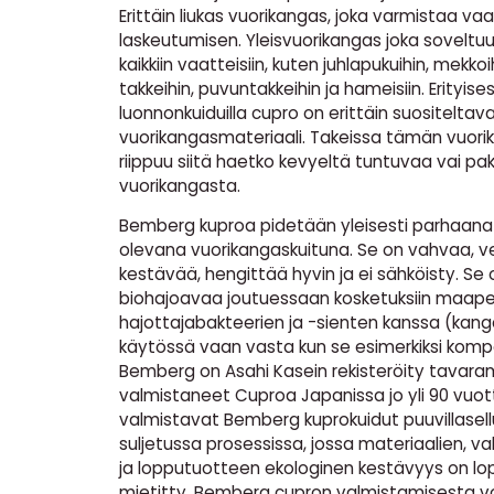
Erittäin liukas vuorikangas, joka varmistaa va
laskeutumisen. Yleisvuorikangas joka soveltu
kaikkiin vaatteisiin, kuten juhlapukuihin, mekkoih
takkeihin, puvuntakkeihin ja hameisiin. Erityisesti
luonnonkuiduilla cupro on erittäin suositeltav
vuorikangasmateriaali. Takeissa tämän vuori
riippuu siitä haetko kevyeltä tuntuvaa vai 
vuorikangasta.
Bemberg kuproa pidetään yleisesti parhaana 
olevana vuorikangaskuituna. Se on vahvaa, v
kestävää, hengittää hyvin ja ei sähköisty. Se
biohajoavaa joutuessaan kosketuksiin maap
hajottajabakteerien ja -sienten kanssa (kanga
käytössä vaan vasta kun se esimerkiksi komp
Bemberg on Asahi Kasein rekisteröity tavaram
valmistaneet Cuproa Japanissa jo yli 90 vuot
valmistavat Bemberg kuprokuidut puuvillasel
suljetussa prosessissa, jossa materiaalien, v
ja lopputuotteen ekologinen kestävyys on lo
mietitty. Bemberg cupron valmistamisesta voi