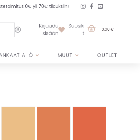
etoimitus 0€ yli 70€ tilauksiin!
Kirjaudu
Suosiki
0,00 €
sisään
t
ANKAAT A-Ö
MUUT
OUTLET