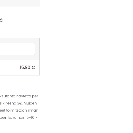
ä.
15,90
€
aksutonta näytettä per
us kirjeenä 3€. Muiden
eet toimitetaan ilman
tteen koko noin 5–10 ×