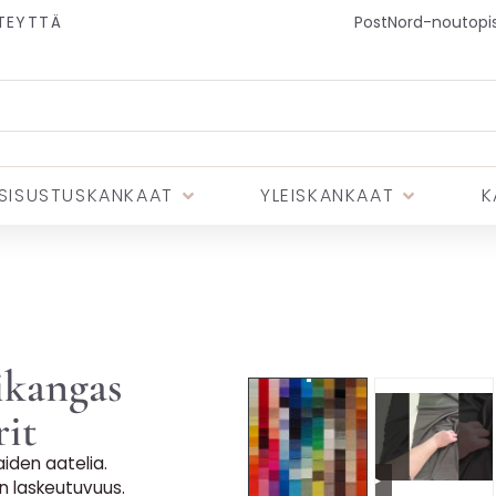
TEYTTÄ
PostNord-noutopist
SISUSTUSKANKAAT
YLEISKANKAAT
K
ikangas
rit
iden aatelia.
▶
en laskeutuvuus.