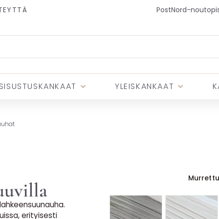
TEYTTÄ
PostNord-noutopist
SISUSTUSKANKAAT
YLEISKANKAAT
K
auhat
Murrettu
uvilla
i lahkeensuunauha.
ssa, erityisesti