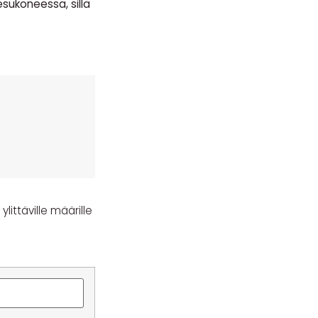
sukoneessa, sillä
littäville määrille