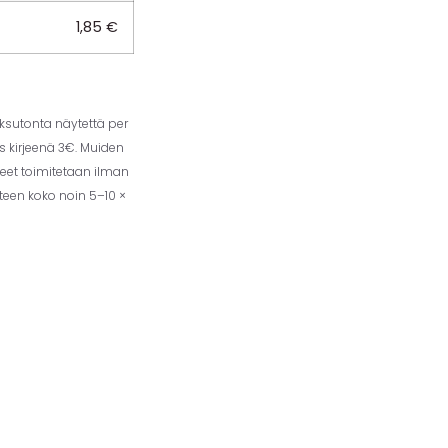
1,85
€
aksutonta näytettä per
us kirjeenä 3€. Muiden
eet toimitetaan ilman
tteen koko noin 5–10 ×