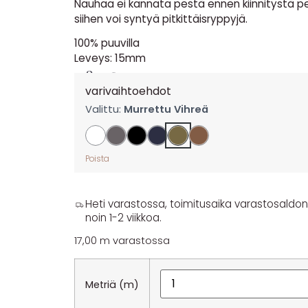
Nauhaa ei kannata pestä ennen kiinnitystä pe
siihen voi syntyä pitkittäisryppyjä.
100% puuvilla
Leveys: 15mm
1,85
€
per m
varivaihtoehdot
Valittu:
Murrettu Vihreä
Poista
Heti varastossa, toimitusaika varastosaldon y
noin 1-2 viikkoa.
17,00 m varastossa
Metriä (m)