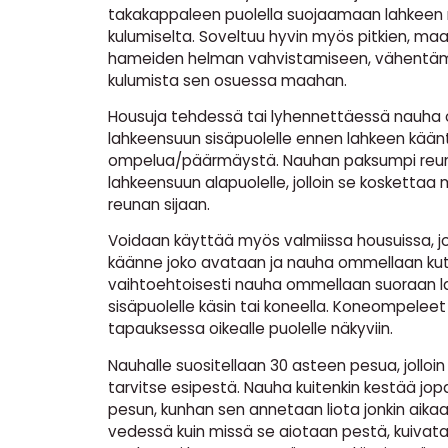
takakappaleen puolella suojaamaan lahkeen
kulumiselta. Soveltuu hyvin myös pitkien, maa
hameiden helman vahvistamiseen, vähentä
kulumista sen osuessa maahan.
Housuja tehdessä tai lyhennettäessä nauha
lahkeensuun sisäpuolelle ennen lahkeen kää
ompelua/päärmäystä. Nauhan paksumpi reun
lahkeensuun alapuolelle, jolloin se koskettaa
reunan sijaan.
Voidaan käyttää myös valmiissa housuissa, jo
käänne joko avataan ja nauha ommellaan kute
vaihtoehtoisesti nauha ommellaan suoraan 
sisäpuolelle käsin tai koneella. Koneompeleet
tapauksessa oikealle puolelle näkyviin.
Nauhalle suositellaan 30 asteen pesua, jolloi
tarvitse esipestä. Nauha kuitenkin kestää jo
pesun, kunhan sen annetaan liota jonkin aika
vedessä kuin missä se aiotaan pestä, kuivataa