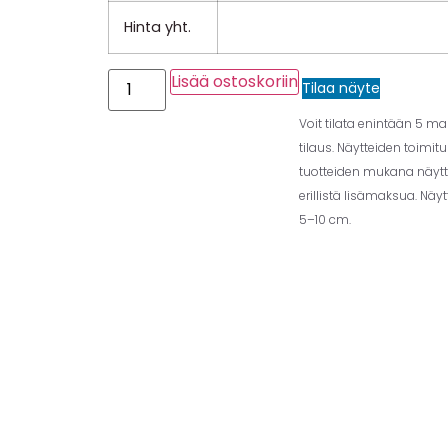
Hinta yht.
Lisää ostoskoriin
Tilaa näyte
Voit tilata enintään 5 m
tilaus. Näytteiden toimit
tuotteiden mukana näytt
erillistä lisämaksua. Näy
5–10 cm.