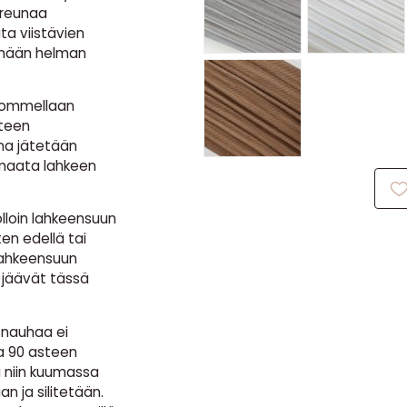
 reunaa
ta viistävien
mään helman
 ommellaan
nteen
a jätetään
 maata lahkeen
lloin lahkeensuun
n edellä tai
lahkeensuun
 jäävät tässä
n nauhaa ei
pa 90 asteen
a niin kuumassa
n ja silitetään.