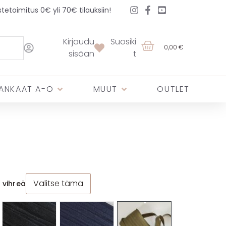
etoimitus 0€ yli 70€ tilauksiin!
Kirjaudu
Suosiki
0,00 €
sisään
t
ANKAAT A-Ö
MUUT
OUTLET
Valitse tämä
 vihreä