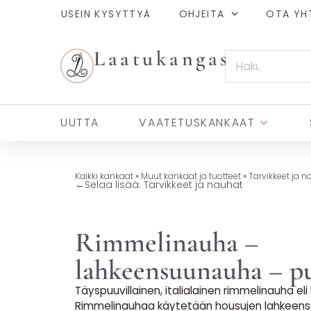
USEIN KYSYTTYÄ
OHJEITA
OTA YH
Laatukangas
UUTTA
VAATETUSKANKAAT
Kaikki kankaat
»
Muut kankaat ja tuotteet
»
Tarvikkeet ja n
←
Selaa lisää: Tarvikkeet ja nauhat
Rimmelinauha –
lahkeensuunauha – pu
Täyspuuvillainen, italialainen rimmelinauha el
Rimmelinauhaa käytetään housujen lahkeensui