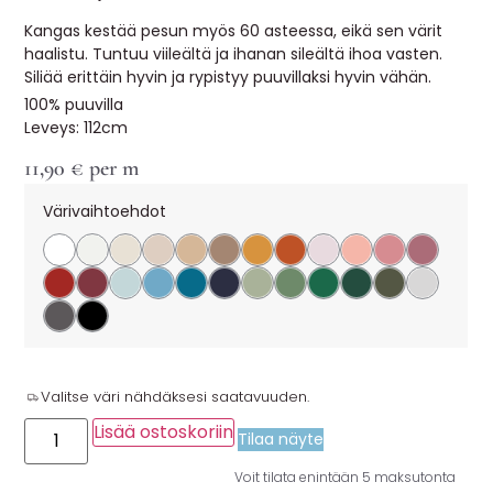
Kangas kestää pesun myös 60 asteessa, eikä sen värit
haalistu. Tuntuu viileältä ja ihanan sileältä ihoa vasten.
Siliää erittäin hyvin ja rypistyy puuvillaksi hyvin vähän.
100% puuvilla
Leveys: 112cm
11,90
€
per m
Värivaihtoehdot
Valitse väri nähdäksesi saatavuuden.
Lisää ostoskoriin
Tilaa näyte
Voit tilata enintään 5 maksutonta