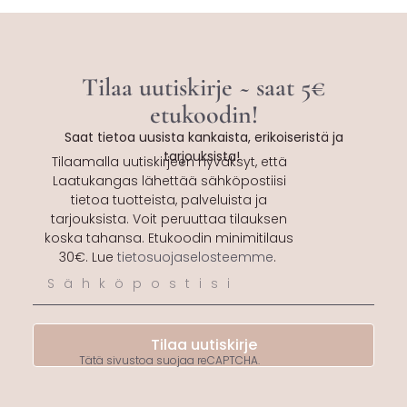
Tilaa uutiskirje ~ saat 5€
etukoodin!
Saat tietoa uusista kankaista, erikoiseristä ja
tarjouksista!
Tilaamalla uutiskirjeen hyväksyt, että
Laatukangas lähettää sähköpostiisi
tietoa tuotteista, palveluista ja
tarjouksista. Voit peruuttaa tilauksen
koska tahansa. Etukoodin minimitilaus
30€. Lue
tietosuojaselosteemme
.
Tilaa uutiskirje
Tätä sivustoa suojaa reCAPTCHA.