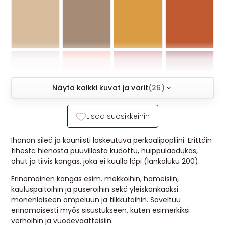
MUUT
🔖 OUTLET
OHJEITA
Näytä kaikki kuvat ja värit
(26)
USEIN KYSYTTYÄ
Lisää suosikkeihin
OTA YHTEYTTÄ
Ihanan sileä ja kauniisti laskeutuva perkaalipopliini. Erittäin
tihestä hienosta puuvillasta kudottu, huippulaadukas,
ohut ja tiivis kangas, joka ei kuulla läpi (lankaluku 200).
Erinomainen kangas esim. mekkoihin, hameisiin,
kauluspaitoihin ja puseroihin sekä yleiskankaaksi
monenlaiseen ompeluun ja tilkkutöihin. Soveltuu
erinomaisesti myös sisustukseen, kuten esimerkiksi
verhoihin ja vuodevaatteisiin.