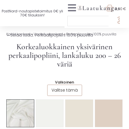
Laatukangas
0,00 €
PostNord-noutopistetoimitus 0€ yli
70€ tilauksiin!
🏷️ OTA 3, MAKSA 2
Kaikki kankaat
»
Vaatetuskankaat
»
Perkaalipopliini 100% puuvilla
←
Selaa lisää: Perkaalipopliini 100% puuvilla
UUTTA VALIKOIMASSA
Korkealuokkainen yksivärinen
perkaalipopliini, lankaluku 200 – 26
KAIKKI KANKAAT
väriä
VAATETUSKANKAAT
SISUSTUSKANKAAT
Valkoinen
Valitse tämä
YLEISKANKAAT
LISENSOIDUT KANKAAT
KANKAAT A-Ö