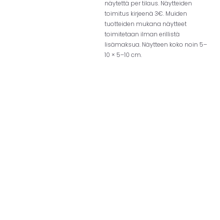
näytettä per tilaus. Näytteiden
toimitus kirjeenä 3€. Muiden
tuotteiden mukana näytteet
toimitetaan ilman erillistä
lisämaksua. Näytteen koko noin 5–
10 × 5–10 cm.