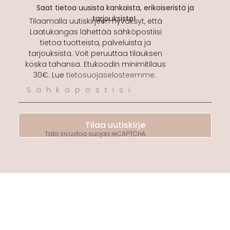
Saat tietoa uusista kankaista, erikoiseristä ja
tarjouksista!
Tilaamalla uutiskirjeen hyväksyt, että
Laatukangas lähettää sähköpostiisi
tietoa tuotteista, palveluista ja
tarjouksista. Voit peruuttaa tilauksen
koska tahansa. Etukoodin minimitilaus
30€. Lue
tietosuojaselosteemme
.
Tilaa uutiskirje
Tätä sivustoa suojaa reCAPTCHA.