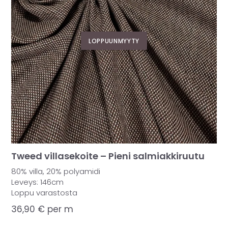
LOPPUUNMYYTY
Tweed villasekoite – Pieni salmiakkiruutu
80% villa, 20% polyamidi
Leveys: 146cm
Loppu varastosta
36,90
€
per m