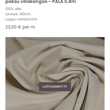
paksu villakangas – PALA 0,8m
100% villa
Leveys: 140cm
Loppu varastosta
23,00
€
per m
LOPPUUNMYYTY