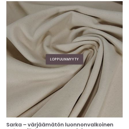
LOPPUUNMYYTY
Sarka – värjäämätön luonnonvalkoinen