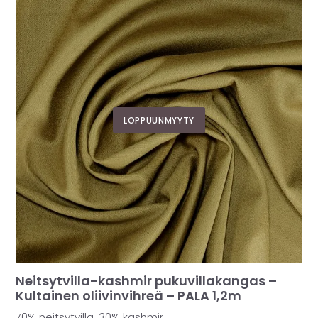
LOPPUUNMYYTY
Neitsytvilla-kashmir pukuvillakangas –
Kultainen oliivinvihreä – PALA 1,2m
70% neitsytvilla, 30% kashmir