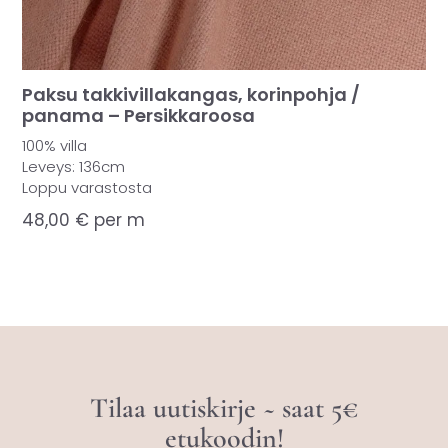
Paksu takkivillakangas, korinpohja /
panama – Persikkaroosa
100% villa
Leveys: 136cm
Loppu varastosta
48,00
€
per m
Tilaa uutiskirje ~ saat 5€
etukoodin!