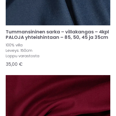
Tummansininen sarka – villakangas – 4kpl
PALOJA yhteishintaan – 85, 50, 45 ja 35cm
100% villa
Leveys: 150cm
Loppu varastosta
35,00
€