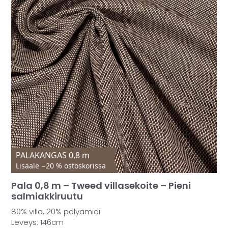
MUUT
🔖 OUTLET
OHJEITA
USEIN KYSYTTYÄ
OTA YHTEYTTÄ
PALAKANGAS 0,8 m
Lisäale −20 % ostoskorissa
Pala 0,8 m – Tweed villasekoite – Pieni
salmiakkiruutu
80% villa, 20% polyamidi
Leveys: 146cm