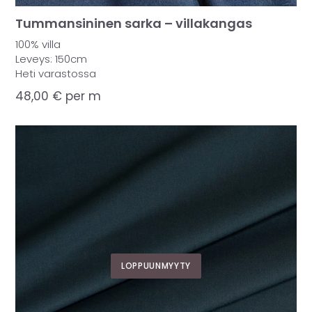
Tummansininen sarka – villakangas
100% villa
Leveys: 150cm
Heti varastossa
48,00
€
per m
LOPPUUNMYYTY