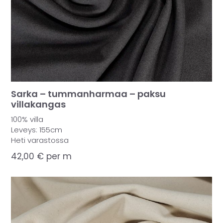
Sarka – tummanharmaa – paksu
villakangas
100% villa
Leveys: 155cm
Heti varastossa
42,00
€
per m