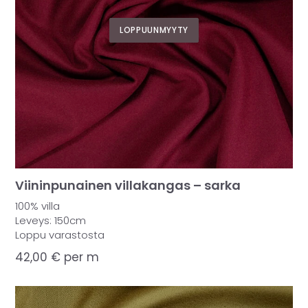
LOPPUUNMYYTY
Viininpunainen villakangas – sarka
100% villa
Leveys: 150cm
Loppu varastosta
42,00
€
per m