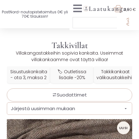
Laatukangas
0,00 €
PostNord-noutopistetoimitus 0€ yli
70€ tilauksiin!
🏷️ OTA 3, MAKSA 2
Takkivillat
UUTTA VALIKOIMASSA
Villakangastakkeihin sopivia kankaita. Useimmat
villakankaamme ovat täyttä villaa!
KAIKKI KANKAAT
Sisustuskankaita
🏷️ Outletissa
Takkikankaat
VAATETUSKANKAAT
- ota 3, maksa 2
lisäale -20%
välikausitakkeihin
SISUSTUSKANKAAT
Suodattimet
YLEISKANKAAT
LISENSOIDUT KANKAAT
UUSI
KANKAAT A-Ö