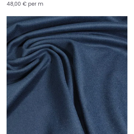
48,00
€
per m