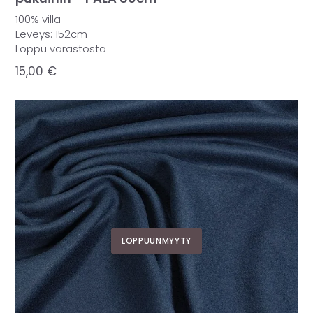
100% villa
Leveys: 152cm
Loppu varastosta
15,00
€
LOPPUUNMYYTY