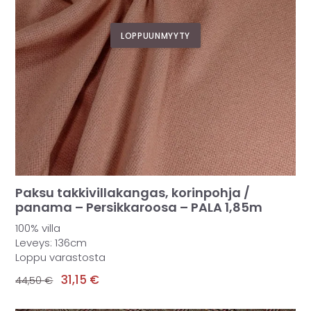
LOPPUUNMYYTY
Paksu takkivillakangas, korinpohja /
panama – Persikkaroosa – PALA 1,85m
100% villa
Leveys: 136cm
Loppu varastosta
31,15
€
44,50
€