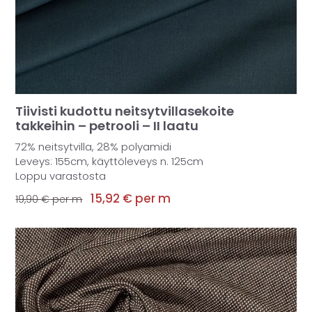
Tiivisti kudottu neitsytvillasekoite
takkeihin – petrooli – II laatu
72% neitsytvilla, 28% polyamidi
Leveys: 155cm, käyttöleveys n. 125cm
Loppu varastosta
15,92
€
per m
19,90
€
per m