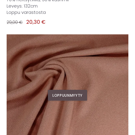
Leveys: 132cm
Loppu varastosta
20,30
€
29,00
€
LOPPUUNMYYTY