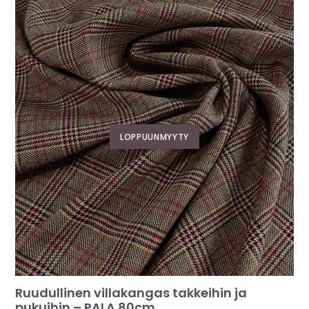
LOPPUUNMYYTY
Ruudullinen villakangas takkeihin ja
pukuihin – PALA 80cm