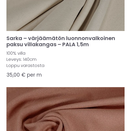
Sarka – värjäämätön luonnonvalkoinen
paksu villakangas – PALA 1,5m
100% villa
Leveys: 140cm
Loppu varastosta
35,00
€
per m