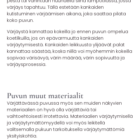
pestä tai vähintään huuhdella siinä lämpötilassa, jossa
värjäys tapahtuu. Tällä estetään kankaiden
kutistuminen värjäämisen aikana, joka saattaa pilata
koko puvun.
Värjäystä kannattaa kokeilla jo ennen puvun ompelua
koetilkuilla, jos on epävarmuutta kankaiden
värjäytymisestä. Kankaiden leikkuusta ylijäävät palat
kannattaa säästää, koska niillä voi myöhemmin kokeilla
sopivaa värisävyä, värin määrää, värin sopivuutta ja
värjäysprosessia.
Puvun muut materiaalit
Värjättävässä puvussa myös sen muiden näkyvien
materiaalien on hyvä olla värjättäviä tai
vaihtoehtoisesti irrotettavia. Materiaalien värjäytymisellä
ja värjäytymättömyydellä voi myös leikitellä
valitsemalla pukuun tarkoituksella värjäytymättömiä
yksityiskohtia.