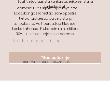
Saat tietoa uusista kankaista, erikoiseristä ja
tarjouksista!
Tilaamalla uutiskirjeen hyväksyt, että
Laatukangas lähettää sähköpostiisi
tietoa tuotteista, palveluista ja
tarjouksista. Voit peruuttaa tilauksen
koska tahansa. Etukoodin minimitilaus
30€. Lue
tietosuojaselosteemme
.
Tilaa uutiskirje
Tätä sivustoa suojaa reCAPTCHA.