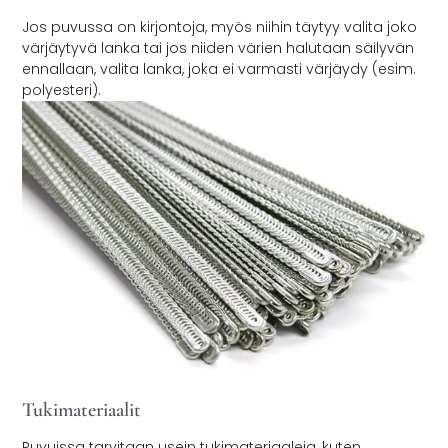
Jos puvussa on kirjontoja, myös niihin täytyy valita joko
värjäytyvä lanka tai jos niiden värien halutaan säilyvän
ennallaan, valita lanka, joka ei varmasti värjäydy (esim.
polyesteri).
Tukimateriaalit
Puvuissa tarvitaan usein tukimateriaaleja, kuten