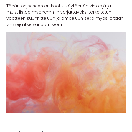
Tähän ohjeeseen on koottu käytännön vinkkejä ja
MUUT
muistilistaa myöhemmin värjättäväksi tarkoitetun
vaatteen suunnitteluun ja ompeluun sekä myös joitakin
🔖 OUTLET
vinkkejä itse värjäämiseen.
OHJEITA
USEIN KYSYTTYÄ
OTA YHTEYTTÄ