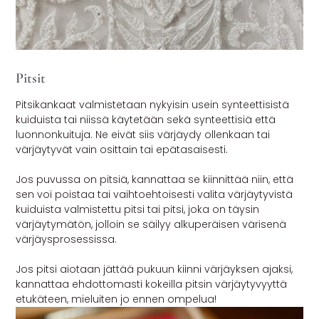
Pitsit
Pitsikankaat valmistetaan nykyisin usein synteettisistä
kuiduista tai niissä käytetään sekä synteettisiä että
luonnonkuituja. Ne eivät siis värjäydy ollenkaan tai
värjäytyvät vain osittain tai epätasaisesti.
Jos puvussa on pitsiä, kannattaa se kiinnittää niin, että
sen voi poistaa tai vaihtoehtoisesti valita värjäytyvistä
kuiduista valmistettu pitsi tai pitsi, joka on täysin
värjäytymätön, jolloin se säilyy alkuperäisen värisenä
värjäysprosessissa.
Jos pitsi aiotaan jättää pukuun kiinni värjäyksen ajaksi,
kannattaa ehdottomasti kokeilla pitsin värjäytyvyyttä
etukäteen, mieluiten jo ennen ompelua!