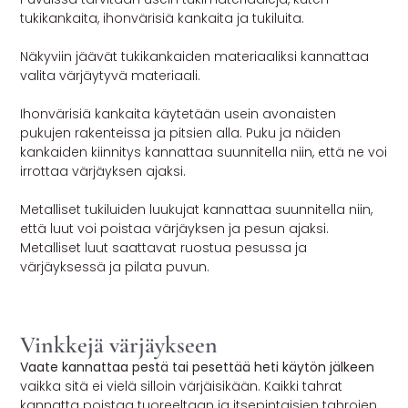
tukikankaita, ihonvärisiä kankaita ja tukiluita.
Näkyviin jäävät tukikankaiden materiaaliksi kannattaa
valita värjäytyvä materiaali.
Ihonvärisiä kankaita käytetään usein avonaisten
pukujen rakenteissa ja pitsien alla. Puku ja näiden
kankaiden kiinnitys kannattaa suunnitella niin, että ne voi
irrottaa värjäyksen ajaksi.
Metalliset tukiluiden luukujat kannattaa suunnitella niin,
että luut voi poistaa värjäyksen ja pesun ajaksi.
Metalliset luut saattavat ruostua pesussa ja
värjäyksessä ja pilata puvun.
Vinkkejä värjäykseen
Vaate kannattaa pestä tai pesettää heti käytön jälkeen
vaikka sitä ei vielä silloin värjäisikään. Kaikki tahrat
kannatta poistaa tuoreeltaan ja itsepintaisien tahrojen,