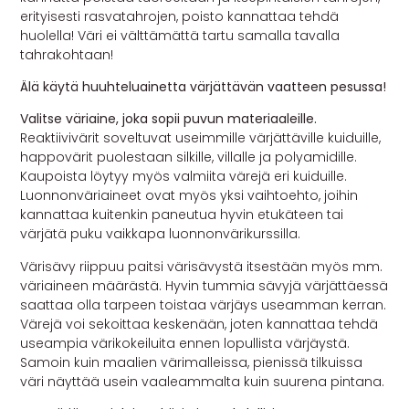
erityisesti rasvatahrojen, poisto kannattaa tehdä
huolella! Väri ei välttämättä tartu samalla tavalla
tahrakohtaan!
Älä käytä huuhteluainetta värjättävän vaatteen pesussa!
Valitse väriaine, joka sopii puvun materiaaleille.
Reaktiivivärit soveltuvat useimmille värjättäville kuiduille,
happovärit puolestaan silkille, villalle ja polyamidille.
Kaupoista löytyy myös valmiita värejä eri kuiduille.
Luonnonväriaineet ovat myös yksi vaihtoehto, joihin
kannattaa kuitenkin paneutua hyvin etukäteen tai
värjätä puku vaikkapa luonnonvärikurssilla.
Värisävy riippuu paitsi värisävystä itsestään myös mm.
väriaineen määrästä. Hyvin tummia sävyjä värjättäessä
saattaa olla tarpeen toistaa värjäys useamman kerran.
Värejä voi sekoittaa keskenään, joten kannattaa tehdä
useampia värikokeiluita ennen lopullista värjäystä.
Samoin kuin maalien värimalleissa, pienissä tilkuissa
väri näyttää usein vaaleammalta kuin suurena pintana.