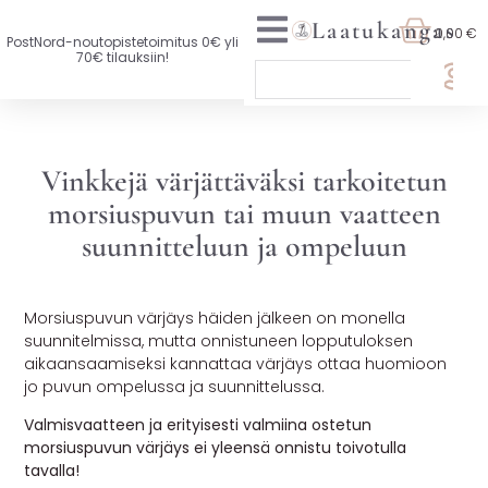
Laatukangas
0,00 €
PostNord-noutopistetoimitus 0€ yli
70€ tilauksiin!
🏷️ OTA 3, MAKSA 2
UUTTA VALIKOIMASSA
Vinkkejä värjättäväksi tarkoitetun
morsiuspuvun tai muun vaatteen
KAIKKI KANKAAT
suunnitteluun ja ompeluun
VAATETUSKANKAAT
SISUSTUSKANKAAT
Morsiuspuvun värjäys häiden jälkeen on monella
suunnitelmissa, mutta onnistuneen lopputuloksen
YLEISKANKAAT
aikaansaamiseksi kannattaa värjäys ottaa huomioon
jo puvun ompelussa ja suunnittelussa.
LISENSOIDUT KANKAAT
Valmisvaatteen ja erityisesti valmiina ostetun
morsiuspuvun värjäys ei yleensä onnistu toivotulla
KANKAAT A-Ö
tavalla!