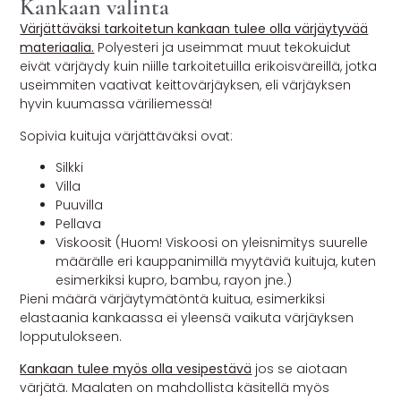
Kankaan valinta
Värjättäväksi tarkoitetun kankaan tulee olla värjäytyvää
materiaalia.
Polyesteri ja useimmat muut tekokuidut
eivät värjäydy kuin niille tarkoitetuilla erikoisväreillä, jotka
useimmiten vaativat keittovärjäyksen, eli värjäyksen
hyvin kuumassa väriliemessä!
Sopivia kuituja värjättäväksi ovat:
Silkki
Villa
Puuvilla
Pellava
Viskoosit (Huom! Viskoosi on yleisnimitys suurelle
määrälle eri kauppanimillä myytäviä kuituja, kuten
esimerkiksi kupro, bambu, rayon jne.)
Pieni määrä värjäytymätöntä kuitua, esimerkiksi
elastaania kankaassa ei yleensä vaikuta värjäyksen
lopputulokseen.
Kankaan tulee myös olla vesipestävä
jos se aiotaan
värjätä. Maalaten on mahdollista käsitellä myös