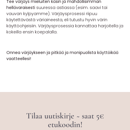
Tee värjäys mieluiten käsin ja mahdollisimman
hellävaraisesti
suuressa astiassa (esim. saavi tai
vauvan kylpyamme). Värjäysprosessi riipuu
käytettävästä väriaineesta, eli tutustu hyvin värin
käyttöohjeisiin. Värjäysprosessia kannattaa harjoitella ja
kokeilla ensin koepalalla.
Onnea värjäykseen ja pitkää ja monipuolista käyttöikää
vaatteellesi!
Tilaa uutiskirje ~ saat 5€
etukoodin!