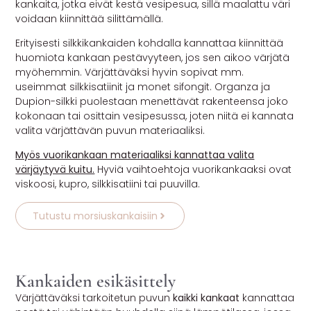
kankaita, jotka eivät kestä vesipesua, sillä maalattu väri
voidaan kiinnittää silittämällä.
Erityisesti silkkikankaiden kohdalla kannattaa kiinnittää
huomiota kankaan pestävyyteen, jos sen aikoo värjätä
myöhemmin. Värjättäväksi hyvin sopivat mm.
useimmat silkkisatiinit ja monet sifongit. Organza ja
Dupion-silkki puolestaan menettävät rakenteensa joko
kokonaan tai osittain vesipesussa, joten niitä ei kannata
valita värjättävän puvun materiaaliksi.
Myös vuorikankaan materiaaliksi kannattaa valita
värjäytyvä kuitu.
Hyviä vaihtoehtoja vuorikankaaksi ovat
viskoosi, kupro, silkkisatiini tai puuvilla.
Tutustu morsiuskankaisiin
Kankaiden esikäsittely
Värjättäväksi tarkoitetun puvun
kaikki kankaat
kannattaa