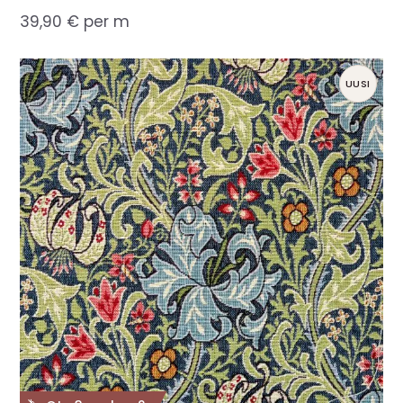
39,90
€
per m
UUSI