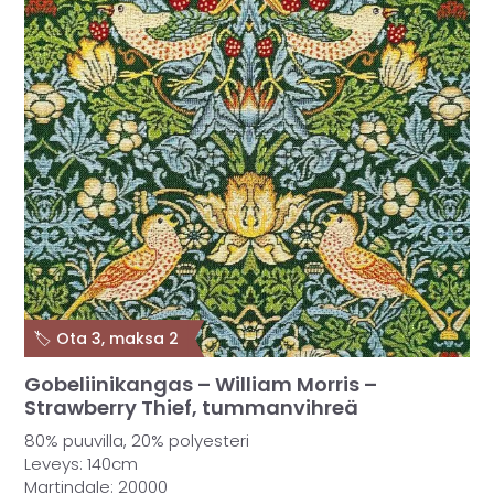
🏷️ Ota 3, maksa 2
Gobeliinikangas – William Morris –
Strawberry Thief, tummanvihreä
80% puuvilla, 20% polyesteri
Leveys: 140cm
Martindale: 20000