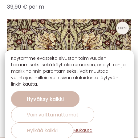
39,90
€
per m
UUSI
Käytämme evästeitä sivuston toimivuuden
takaamiseksi sekä käyttökokemuksen, analytiikan ja
markkinoinnin parantamiseksi. Voit muuttaa
valintojasi milloin vain sivun alalaidasta löytyvän
linkin kautta.
Hyväksy kaikki
Vain välttämättömät
Hylkää kaikki
Mukauta