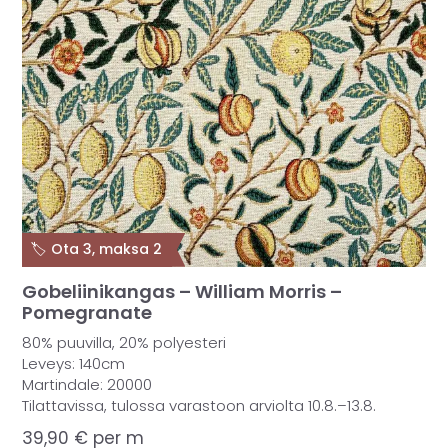
🏷️ Ota 3, maksa 2
Gobeliinikangas – William Morris –
Pomegranate
80% puuvilla, 20% polyesteri
Leveys: 140cm
Martindale: 20000
Tilattavissa, tulossa varastoon arviolta 10.8.–13.8.
39,90
€
per m