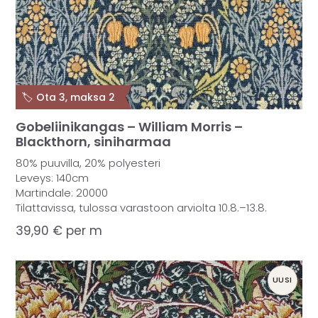
🏷️ Ota 3, maksa 2
Gobeliinikangas – William Morris –
Blackthorn, siniharmaa
80% puuvilla, 20% polyesteri
Leveys: 140cm
Martindale: 20000
Tilattavissa, tulossa varastoon arviolta 10.8.–13.8.
39,90
€
per m
UUSI