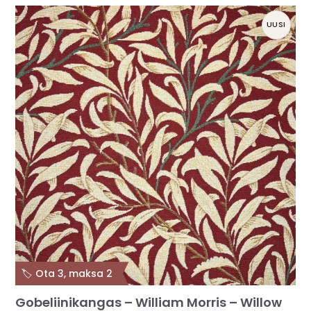
UUSI
🏷️ Ota 3, maksa 2
Gobeliinikangas – William Morris – Willow