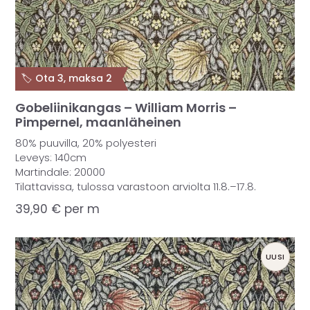
🏷️ Ota 3, maksa 2
Gobeliinikangas – William Morris –
Pimpernel, maanläheinen
80% puuvilla, 20% polyesteri
Leveys: 140cm
Martindale: 20000
Tilattavissa, tulossa varastoon arviolta 11.8.–17.8.
39,90
€
per m
UUSI