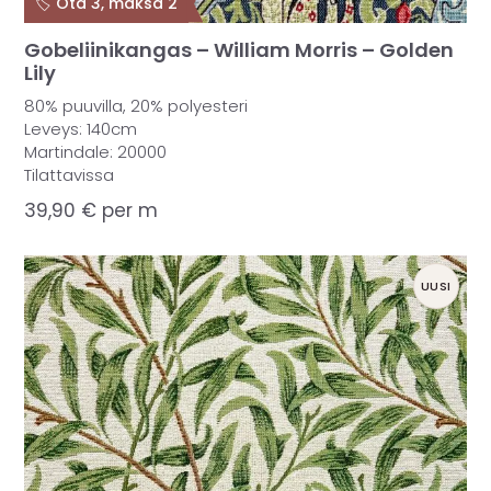
🏷️ Ota 3, maksa 2
Gobeliinikangas – William Morris – Golden
Lily
80% puuvilla, 20% polyesteri
Leveys: 140cm
Martindale: 20000
Tilattavissa
39,90
€
per m
UUSI