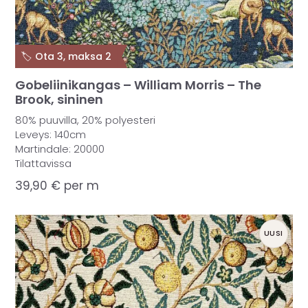
🏷️ Ota 3, maksa 2
Gobeliinikangas – William Morris – The
Brook, sininen
80% puuvilla, 20% polyesteri
Leveys: 140cm
Martindale: 20000
Tilattavissa
39,90
€
per m
UUSI