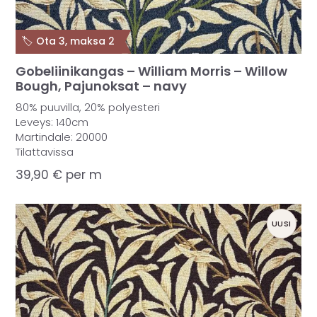
🏷️ Ota 3, maksa 2
Gobeliinikangas – William Morris – Willow
Bough, Pajunoksat – navy
80% puuvilla, 20% polyesteri
Leveys: 140cm
Martindale: 20000
Tilattavissa
39,90
€
per m
UUSI