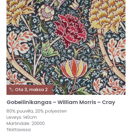
🏷️ Ota 3, maksa 2
Gobeliinikangas – William Morris – Cray
80% puuvilla, 20% polyesteri
Leveys: 140cm
Martindale: 20000
Tilattavissa