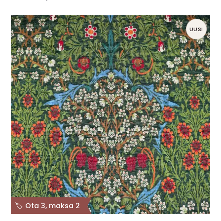
UUSI
🏷️ Ota 3, maksa 2