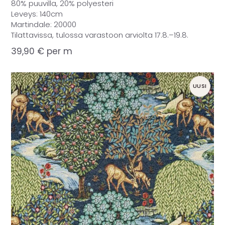
80% puuvilla, 20% polyesteri
Leveys: 140cm
Martindale: 20000
Tilattavissa, tulossa varastoon arviolta 17.8.–19.8.
39,90
€
per m
UUSI