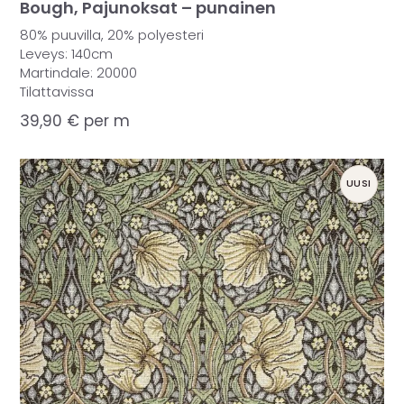
Bough, Pajunoksat – punainen
80% puuvilla, 20% polyesteri
Leveys: 140cm
Martindale: 20000
Tilattavissa
39,90
€
per m
UUSI