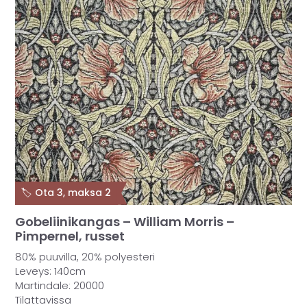
🏷️ Ota 3, maksa 2
Gobeliinikangas – William Morris –
Pimpernel, russet
80% puuvilla, 20% polyesteri
Leveys: 140cm
Martindale: 20000
Tilattavissa