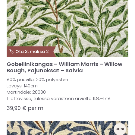
🏷️ Ota 3, maksa 2
Gobeliinikangas – William Morris – Willow
Bough, Pajunoksat – Salvia
80% puuvilla, 20% polyesteri
Leveys: 140cm
Martindale: 20000
Tilattavissa, tulossa varastoon arviolta 11.8.–17.8.
39,90
€
per m
UUSI