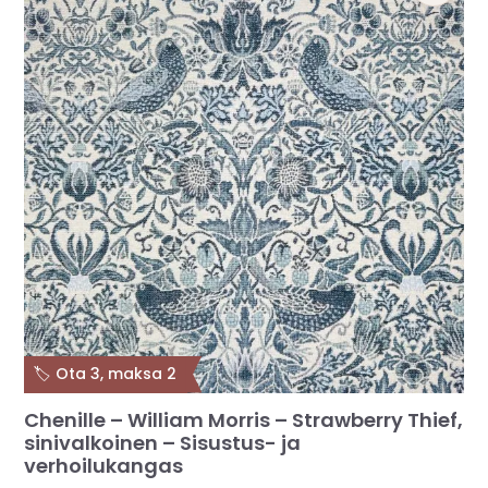
MUUT
🔖 OUTLET
OHJEITA
USEIN KYSYTTYÄ
OTA YHTEYTTÄ
🏷️ Ota 3, maksa 2
Chenille – William Morris – Strawberry Thief,
sinivalkoinen – Sisustus- ja
verhoilukangas