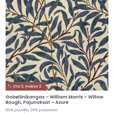
🏷️ Ota 3, maksa 2
Gobeliinikangas – William Morris – Willow
Bough, Pajunoksat – Azure
80% puuvilla, 20% polyesteri