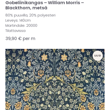
Gobeliinikangas – William Morris –
Blackthorn, metsä
80% puuvilla, 20% polyesteri
Leveys: 140cm
Martindale: 20000
Tilattavissa
39,90
€
per m
UUSI