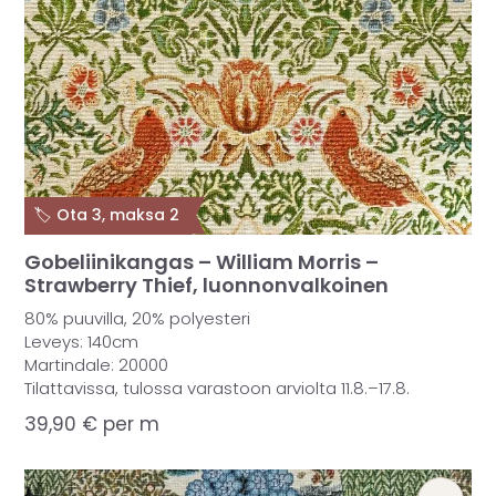
🏷️ Ota 3, maksa 2
Gobeliinikangas – William Morris –
Strawberry Thief, luonnonvalkoinen
80% puuvilla, 20% polyesteri
Leveys: 140cm
Martindale: 20000
Tilattavissa, tulossa varastoon arviolta 11.8.–17.8.
39,90
€
per m