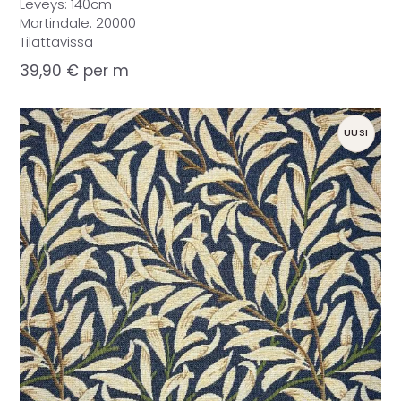
Leveys: 140cm
Martindale: 20000
Tilattavissa
39,90
€
per m
UUSI