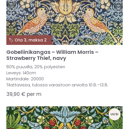
🏷️ Ota 3, maksa 2
Gobeliinikangas – William Morris –
Strawberry Thief, navy
80% puuvilla, 20% polyesteri
Leveys: 140cm
Martindale: 20000
Tilattavissa, tulossa varastoon arviolta 10.8.–13.8.
39,90
€
per m
UUSI