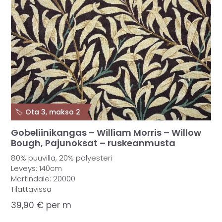
🏷️ Ota 3, maksa 2
Gobeliinikangas – William Morris – Willow
Bough, Pajunoksat – ruskeanmusta
80% puuvilla, 20% polyesteri
Leveys: 140cm
Martindale: 20000
Tilattavissa
39,90
€
per m