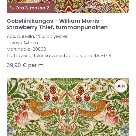
🏷️ Ota 3, maksa 2
Gobeliinikangas – William Morris –
Strawberry Thief, tummanpunainen
80% puuvilla, 20% polyesteri
Leveys: 140cm
Martindale: 20000
Tilattavissa, tulossa varastoon arviolta 11.8.–17.8.
39,90
€
per m
UUSI