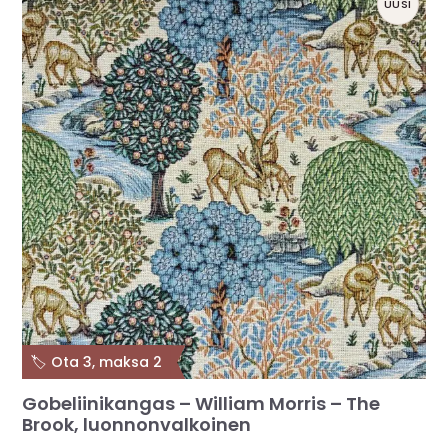
UUSI
🏷️ Ota 3, maksa 2
Gobeliinikangas – William Morris – The
Brook, luonnonvalkoinen