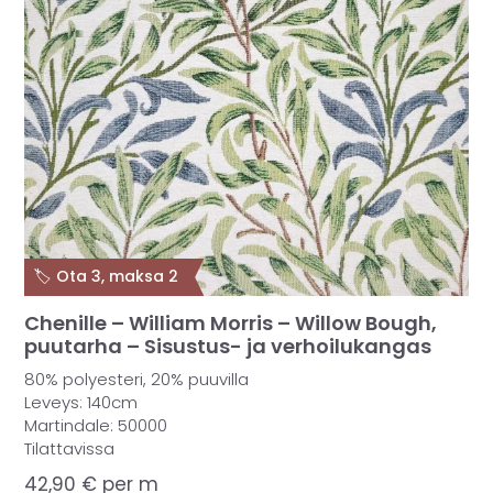
🏷️ Ota 3, maksa 2
Chenille – William Morris – Willow Bough,
puutarha – Sisustus- ja verhoilukangas
80% polyesteri, 20% puuvilla
Leveys: 140cm
Martindale: 50000
Tilattavissa
42,90
€
per m