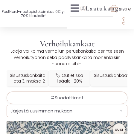
Laatukangas
0,00 €
PostNord-noutopistetoimitus 0€ yli
70€ tilauksiin!
🏷️ OTA 3, MAKSA 2
Verhoilukankaat
UUTTA VALIKOIMASSA
Laaja valikoima verhoilun peruskankaita perinteiseen
verhoilutyöhön sekä päällyskankaita monenlaisiin
KAIKKI KANKAAT
huonekaluihin.
VAATETUSKANKAAT
Sisustuskankaita
🏷️ Outletissa
Sisustuskankaat
- ota 3, maksa 2
lisäale -20%
SISUSTUSKANKAAT
Suodattimet
YLEISKANKAAT
LISENSOIDUT KANKAAT
KANKAAT A-Ö
UUSI