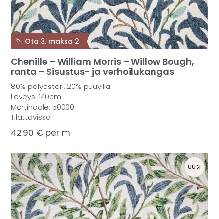
🏷️ Ota 3, maksa 2
Chenille – William Morris – Willow Bough,
ranta – Sisustus- ja verhoilukangas
80% polyesteri, 20% puuvilla
Leveys: 140cm
Martindale: 50000
Tilattavissa
42,90
€
per m
UUSI