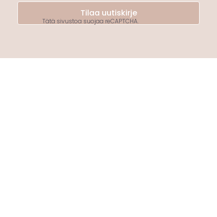
Tilaa uutiskirje
Tätä sivustoa suojaa reCAPTCHA.