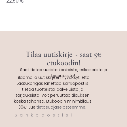
22,50
€
Tilaa uutiskirje ~ saat 5€
etukoodin!
Saat tietoa uusista kankaista, erikoiseristä ja
tarjouksista!
Tilaamalla uutiskirjeen hyväksyt, että
Laatukangas lähettää sähköpostiisi
tietoa tuotteista, palveluista ja
tarjouksista. Voit peruuttaa tilauksen
koska tahansa. Etukoodin minimitilaus
30€. Lue
tietosuojaselosteemme
.