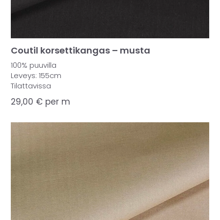
Coutil korsettikangas – musta
100% puuvilla
Leveys: 155cm
Tilattavissa
29,00
€
per m