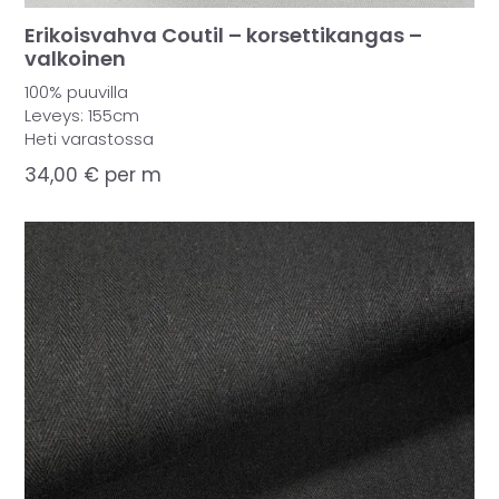
Erikoisvahva Coutil – korsettikangas –
valkoinen
100% puuvilla
Leveys: 155cm
Heti varastossa
34,00
€
per m