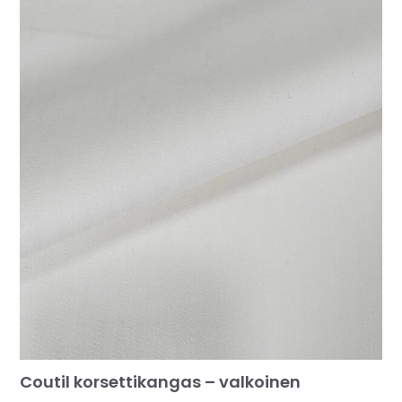
MUUT
🔖 OUTLET
OHJEITA
USEIN KYSYTTYÄ
OTA YHTEYTTÄ
Coutil korsettikangas – valkoinen