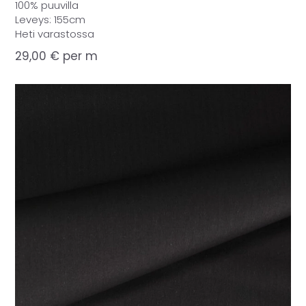
100% puuvilla
Leveys: 155cm
Heti varastossa
29,00
€
per m