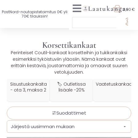
Laatukangas
0,00 €
PostNord-noutopistetoimitus 0€ yli
70€ tilauksiin!
🏷️ OTA 3, MAKSA 2
Korsettikankaat
UUTTA VALIKOIMASSA
Perinteiset Coutil-kankaat korsetteihin ja tukikankaiksi
esimerkiksi tyköistuviin yläosiin. Nämä kankaat ovat
KAIKKI KANKAAT
erittäin kestäviä, joustamattomia ja omaavat suuren
vetolujuuden.
VAATETUSKANKAAT
Sisustuskankaita
🏷️ Outletissa
Vaatetuskankaat
SISUSTUSKANKAAT
- ota 3, maksa 2
lisäale -20%
YLEISKANKAAT
Suodattimet
LISENSOIDUT KANKAAT
KANKAAT A-Ö