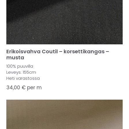
Erikoisvahva Coutil – korsettikangas –
musta
100% puuvilla
Leveys: 155cm
Heti varastossa
34,00
€
per m