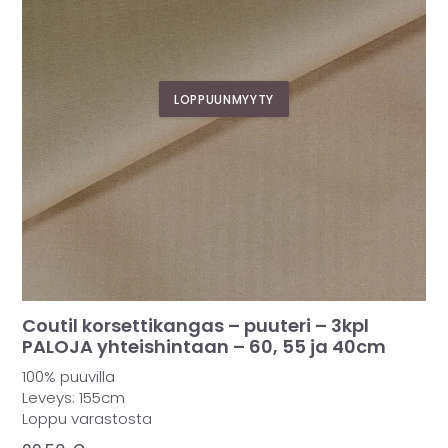
LOPPUUNMYYTY
Coutil korsettikangas – puuteri – 3kpl
PALOJA yhteishintaan – 60, 55 ja 40cm
100% puuvilla
Leveys: 155cm
Loppu varastosta