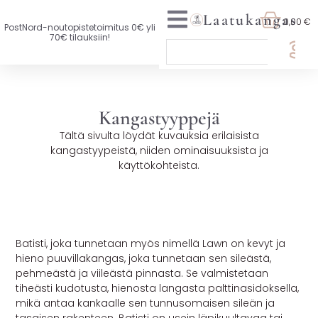
Laatukangas
0,00 €
PostNord-noutopistetoimitus 0€ yli
70€ tilauksiin!
🏷️ OTA 3, MAKSA 2
UUTTA VALIKOIMASSA
Kangastyyppejä
Tältä sivulta löydät kuvauksia erilaisista
KAIKKI KANKAAT
kangastyypeistä, niiden ominaisuuksista ja
käyttökohteista.
VAATETUSKANKAAT
Batisti / Lawn
SISUSTUSKANKAAT
YLEISKANKAAT
Batisti, joka tunnetaan myös nimellä Lawn on kevyt ja
hieno puuvillakangas, joka tunnetaan sen sileästä,
LISENSOIDUT KANKAAT
pehmeästä ja viileästä pinnasta. Se valmistetaan
tiheästi kudotusta, hienosta langasta palttinasidoksella,
KANKAAT A-Ö
mikä antaa kankaalle sen tunnusomaisen sileän ja
tasaisen rakenteen. Batisti on usein läpikuultavaa tai