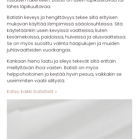
lähes läpikuultavaa.
MUUT
Batistin keveys ja hengittävyys tekee siitä erityisen
🔖 OUTLET
mukavan käyttää lämpimissä sääolosuhteissa. Sitä
käytetäänkin usein
kevyissä vaatteissa, kuten
kesämekoissa, paidoissa, huiveissa ja alusvaatteissa.
Se on myös suosittu valinta hääpukujen ja muiden
OHJEITA
juhlavaatteiden vuorikangas.
USEIN KYSYTTYÄ
Kankaan hieno laatu ja sileys tekevät siitä erittäin
miellyttävän ihoa vasten. Batisti on myös
OTA YHTEYTTÄ
helppohoitoinen ja kestää hyvin pesua, vaikkakin se
useimmiten vaatii silitystä.
Katso kaikki batististit »