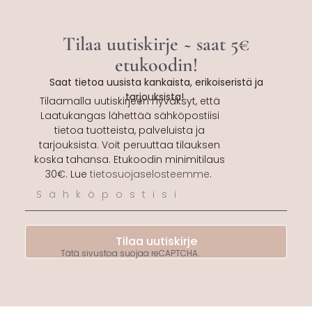
Tilaa uutiskirje ~ saat 5€
etukoodin!
Saat tietoa uusista kankaista, erikoiseristä ja
tarjouksista!
Tilaamalla uutiskirjeen hyväksyt, että
Laatukangas lähettää sähköpostiisi
tietoa tuotteista, palveluista ja
tarjouksista. Voit peruuttaa tilauksen
koska tahansa. Etukoodin minimitilaus
30€. Lue
tietosuojaselosteemme
.
Tilaa uutiskirje
Tätä sivustoa suojaa reCAPTCHA.