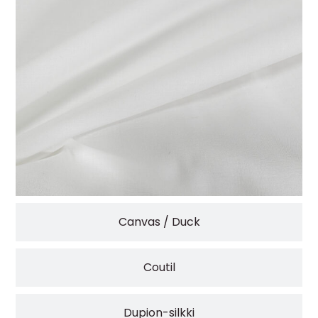
Canvas / Duck
Coutil
Dupion-silkki