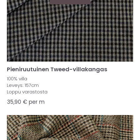
Pieniruutuinen Tweed-villakangas
100% villa
Leveys: 157cm
Loppu varastosta
35,90
€
per m