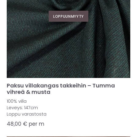
LOPPUUNMYYTY
Paksu villakangas takkeihin – Tumma
vihreä & musta
100% villa
Leveys: 147cm
Loppu varastosta
48,00
€
per m