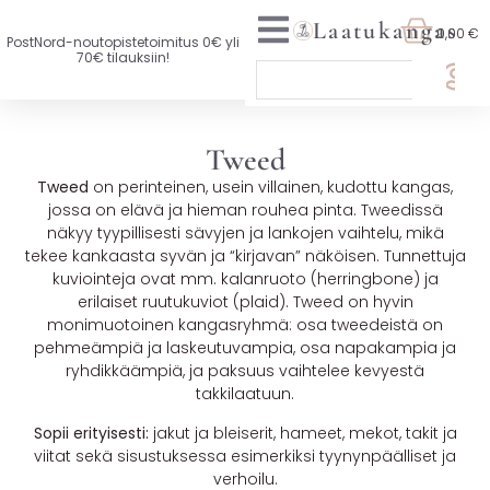
Laatukangas
0,00 €
PostNord-noutopistetoimitus 0€ yli
70€ tilauksiin!
🏷️ OTA 3, MAKSA 2
Tweed
UUTTA VALIKOIMASSA
Tweed
on perinteinen, usein villainen, kudottu kangas,
jossa on elävä ja hieman rouhea pinta. Tweedissä
KAIKKI KANKAAT
näkyy tyypillisesti sävyjen ja lankojen vaihtelu, mikä
tekee kankaasta syvän ja “kirjavan” näköisen. Tunnettuja
VAATETUSKANKAAT
kuviointeja ovat mm. kalanruoto (herringbone) ja
erilaiset ruutukuviot (plaid). Tweed on hyvin
SISUSTUSKANKAAT
monimuotoinen kangasryhmä: osa tweedeistä on
pehmeämpiä ja laskeutuvampia, osa napakampia ja
YLEISKANKAAT
ryhdikkäämpiä, ja paksuus vaihtelee kevyestä
takkilaatuun.
LISENSOIDUT KANKAAT
Sopii erityisesti:
jakut ja bleiserit, hameet, mekot, takit ja
viitat sekä sisustuksessa esimerkiksi tyynynpäälliset ja
KANKAAT A-Ö
verhoilu.