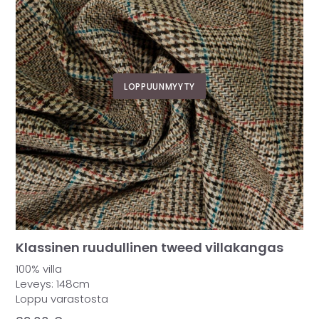
LOPPUUNMYYTY
Klassinen ruudullinen tweed villakangas
100% villa
Leveys: 148cm
Loppu varastosta