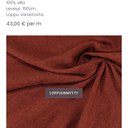
100% villa
Leveys: 150cm
Loppu varastosta
43,00
€
per m
LOPPUUNMYYTY