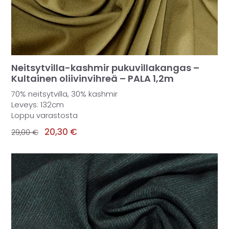
Neitsytvilla-kashmir pukuvillakangas –
Kultainen oliivinvihreä – PALA 1,2m
70% neitsytvilla, 30% kashmir
Leveys: 132cm
Loppu varastosta
20,30
€
29,00
€