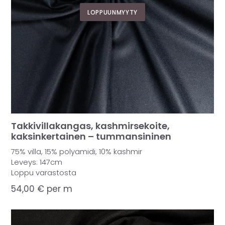
LOPPUUNMYYTY
Takkivillakangas, kashmirsekoite,
kaksinkertainen – tummansininen
75% villa, 15% polyamidi, 10% kashmir
Leveys: 147cm
Loppu varastosta
54,00
€
per m