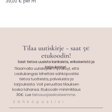
39,00
€
per m
Tilaa uutiskirje ~ saat 5€
etukoodin!
Saat tietoa uusista kankaista, erikoiseristä ja
tarjouksista!
Tilaamalla uutiskirjeen hyväksyt, että
Laatukangas lähettää sähköpostiisi
tietoa tuotteista, palveluista ja
tarjouksista. Voit peruuttaa tilauksen
koska tahansa. Etukoodin minimitilaus
30€. Lue
tietosuojaselosteemme
.