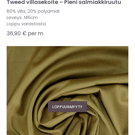
Tweed villasekoite – Pieni salmiakkiruutu
80% villa, 20% polyamidi
Leveys: 146cm
Loppu varastosta
36,90
€
per m
LOPPUUNMYYTY