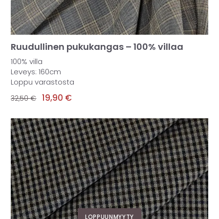
Ruudullinen pukukangas – 100% villaa
100% villa
Leveys: 160cm
Loppu varastosta
19,90
€
32,50
€
LOPPUUNMYYTY