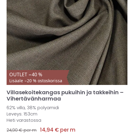
OUTLET −40 %
Lisäale −20 % ostoskorissa
Villasekoitekangas pukuihin ja takkeihin –
Vihertävänharmaa
62% villa, 38% polyamidi
Leveys: 153cm
Heti varastossa
14,94
€
per m
24,90
€
per m