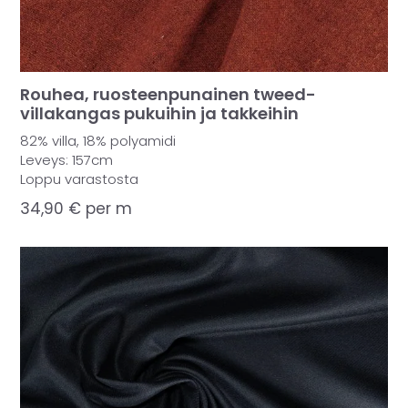
Rouhea, ruosteenpunainen tweed-
villakangas pukuihin ja takkeihin
82% villa, 18% polyamidi
Leveys: 157cm
Loppu varastosta
34,90
€
per m