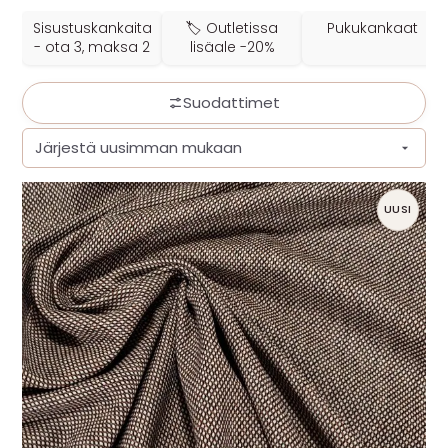
MUUT
Sisustuskankaita
🏷️ Outletissa
Pukukankaat
- ota 3, maksa 2
lisäale -20%
🔖 OUTLET
Suodattimet
OHJEITA
USEIN KYSYTTYÄ
UUSI
OTA YHTEYTTÄ