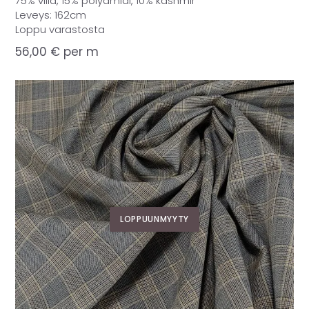
75% villa, 15% polyamidi, 10% kashmir
Leveys: 162cm
Loppu varastosta
56,00
€
per m
LOPPUUNMYYTY