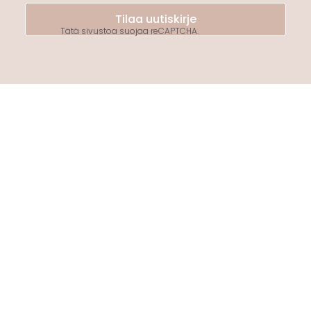
Tilaa uutiskirje
Tätä sivustoa suojaa reCAPTCHA.