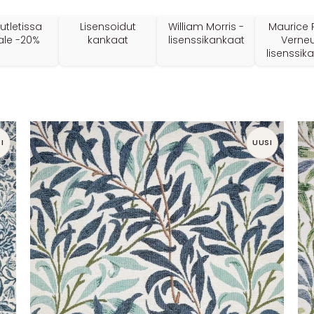
Outletissa
Lisensoidut
William Morris -
Maurice P
ale -20%
kankaat
lisenssikankaat
Verneui
lisenssik
I
UUSI