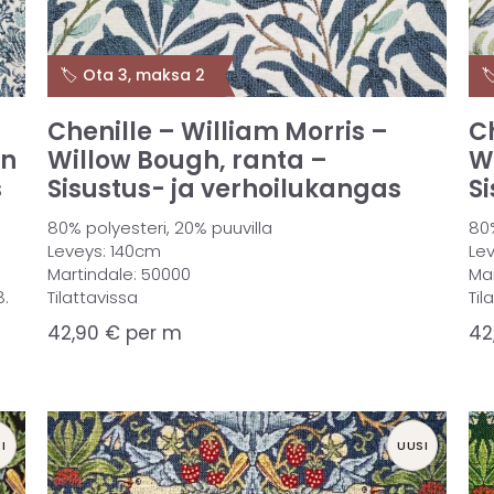
🏷️ Ota 3, maksa 2

Chenille – William Morris –
C
en
Willow Bough, ranta –
W
s
Sisustus- ja verhoilukangas
S
80% polyesteri, 20% puuvilla
80%
Leveys: 140cm
Le
Martindale: 50000
Ma
8.
Tilattavissa
Til
42,90
€
per m
42
I
UUSI