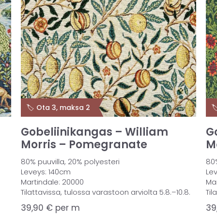
🏷️ Ota 3, maksa 2

Gobeliinikangas – William
G
Morris – Pomegranate
M
80% puuvilla, 20% polyesteri
80%
Leveys: 140cm
Le
Martindale: 20000
Ma
Tilattavissa, tulossa varastoon arviolta 5.8.–10.8.
Til
39,90
€
per m
39