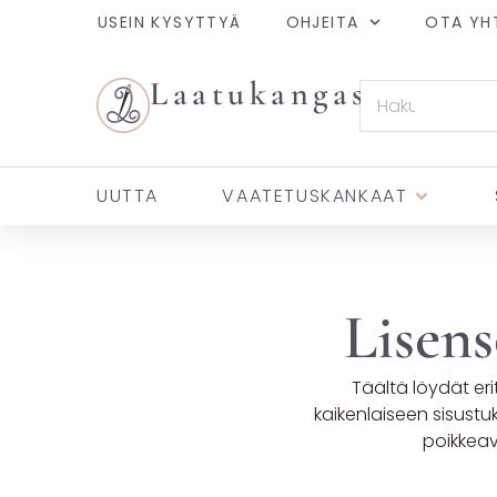
USEIN KYSYTTYÄ
OHJEITA
OTA YH
Laatukangas
UUTTA
VAATETUSKANKAAT
Lisens
Täältä löydät er
kaikenlaiseen sisustuk
poikkeav