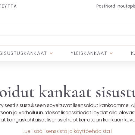
TEYTTÄ
PostNord-noutopist
SISUSTUSKANKAAT
YLEISKANKAAT
K
oidut kankaat sisus
ityisesti sisustukseen soveltuvat lisensoidut kankaamme. A
seen ja verhoiluun. Yleiset lisenssitiedot löydät alla olevast
at kangaskohtaiset lisenssiehdot kerrotaan kankaan kuv
Lue lisää lisenssistä ja käyttöehdoista ℹ️