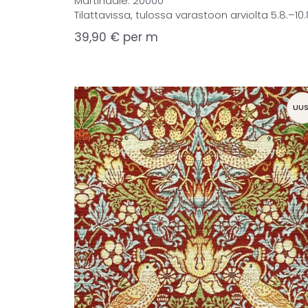
Martindale: 20000
Tilattavissa, tulossa varastoon arviolta 5.8.–10.
39,90
€
per m
UUS