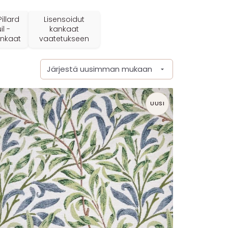
illard
Lisensoidut
l -
kankaat
ankaat
vaatetukseen
UUSI