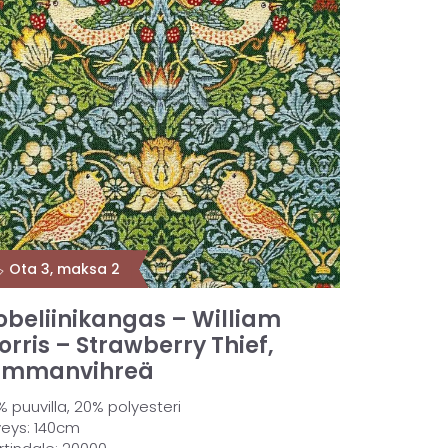
️ Ota 3, maksa 2
obeliinikangas – William
orris – Strawberry Thief,
ummanvihreä
 puuvilla, 20% polyesteri
veys: 140cm