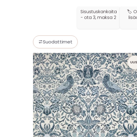
Sisustuskankaita
🏷️ 
- ota 3, maksa 2
lisä
Suodattimet
UUS