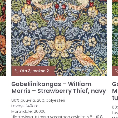
🏷️ Ota 3, maksa 2

Gobeliinikangas – William
G
Morris – Strawberry Thief, navy
M
t
80% puuvilla, 20% polyesteri
Leveys: 140cm
80%
Martindale: 20000
Le
Tilattavissa, tulossa varastoon arviolta 5.8.–10.8.