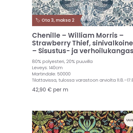
🏷️ Ota 3, maksa 2
Chenille – William Morris –
Strawberry Thief, sinivalkoin
– Sisustus- ja verhoilukanga
80% polyesteri, 20% puuvilla
Leveys: 140cm
Martindale: 50000
Tilattavissa, tulossa varastoon arviolta 11.8.–17.
42,90
€
per m
UUS