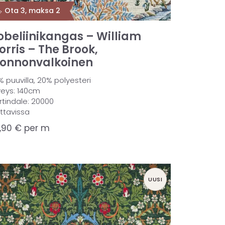
️ Ota 3, maksa 2
obeliinikangas – William
orris – The Brook,
uonnonvalkoinen
 puuvilla, 20% polyesteri
veys: 140cm
rtindale: 20000
attavissa
,90
€
per m
UUSI