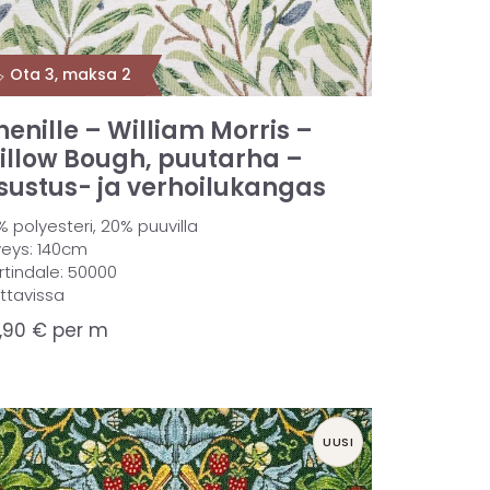
️ Ota 3, maksa 2
henille – William Morris –
illow Bough, puutarha –
isustus- ja verhoilukangas
 polyesteri, 20% puuvilla
veys: 140cm
rtindale: 50000
attavissa
,90
€
per m
UUSI