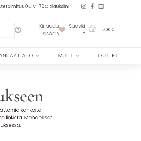
etoimitus 0€ yli 70€ tilauksiin!
Kirjaudu
Suosiki
0,00 €
sisään
t
ANKAAT A-Ö
MUUT
OUTLET
tukseen
jattomia kankaita
a linkistä. Mahdolliset
auksessa.