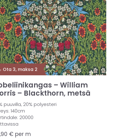
️ Ota 3, maksa 2
obeliinikangas – William
orris – Blackthorn, metsä
 puuvilla, 20% polyesteri
veys: 140cm
rtindale: 20000
attavissa
,90
€
per m