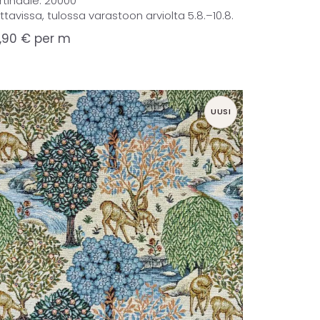
rtindale: 20000
attavissa, tulossa varastoon arviolta 5.8.–10.8.
,90
€
per m
UUSI