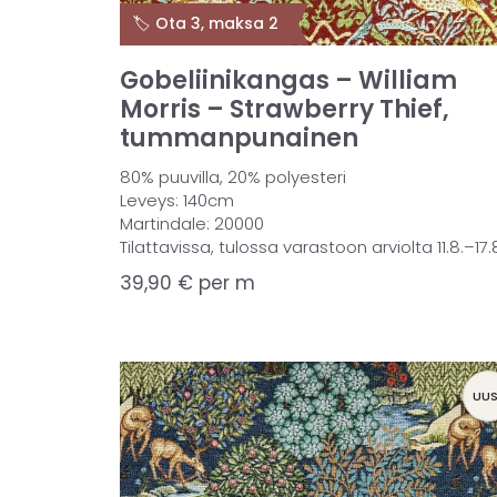
🏷️ Ota 3, maksa 2
Gobeliinikangas – William
Morris – Strawberry Thief,
tummanpunainen
80% puuvilla, 20% polyesteri
Leveys: 140cm
Martindale: 20000
Tilattavissa, tulossa varastoon arviolta 11.8.–17.
39,90
€
per m
UUS