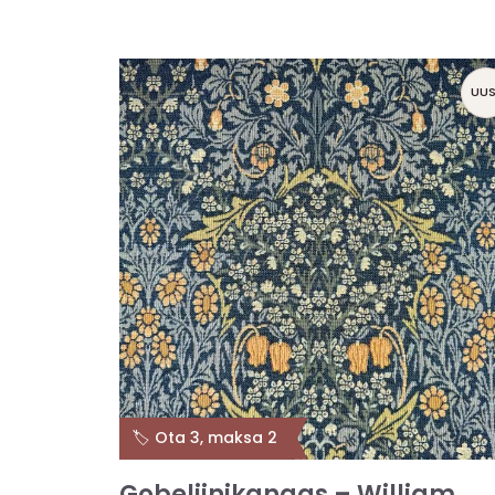
UUS
🏷️ Ota 3, maksa 2
Gobeliinikangas – William