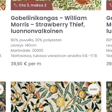
🏷️ Ota 3, maksa 2

Gobeliinikangas – William
G
Morris – Strawberry Thief,
M
luonnonvalkoinen
l
80% puuvilla, 20% polyesteri
80%
Leveys: 140cm
Le
Martindale: 20000
Ma
8.
Tilattavissa, tulossa varastoon arviolta 11.8.–17.8.
Til
39,90
€
per m
39
I
UUSI