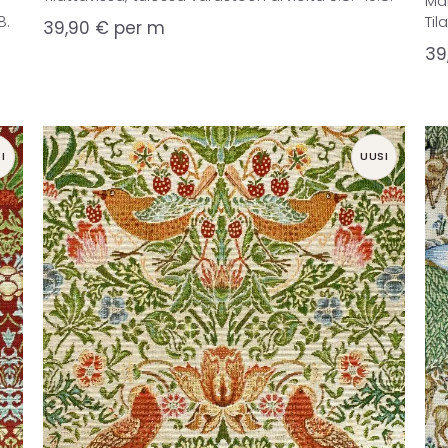
Ma
8.
Til
39,90
€
per m
39
I
UUSI