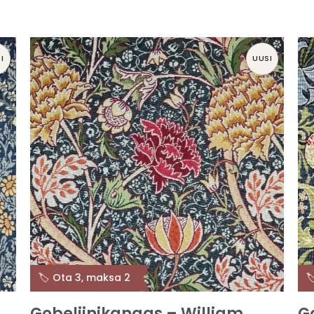
I
UUSI
🏷️ Ota 3, maksa 2

Gobeliinikangas – William
G