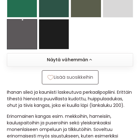
Näytä vähemmän
Lisää suosikkeihin
Ihanan sileä ja kauniisti laskeutuva perkaalipopliini. Erittäin
tihestä hienosta puuvillasta kudottu, huippulaadukas,
ohut ja tiivis kangas, joka ei kuulla läpi (lankaluku 200).
Erinomainen kangas esim. mekkoihin, hameisiin,
kauluspaitoihin ja puseroihin sekä yleiskankaaksi
monenlaiseen ompeluun ja tilkkutöihin. Soveltuu
erinomaisesti myös sisustukseen, kuten esimerkiksi