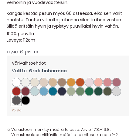
verhoihin ja vuodevaatteisiin.
Kangas kestää pesun myös 60 asteessa, eikä sen värit
haalistu. Tuntuu viileältä ja ihanan sileältä ihoa vasten.
Siliää erittäin hyvin ja rypistyy puuvillaksi hyvin vähän.
100% puuvilla
Leveys: 112cm
11,90
€
per m
Värivaihtoehdot
Valittu:
Grafiitinharmaa
Poista
Varastoon merkitty määrä tulossa. Arvio 17.8.–19.8..
Varastosaldon ylittäville määrille toimitusaika noin 1-2