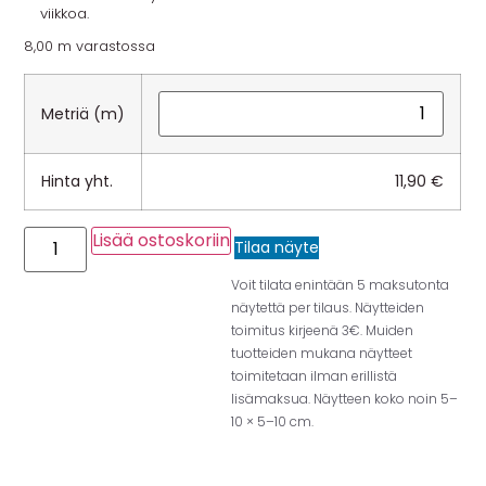
viikkoa.
8,00 m varastossa
Metriä (m)
Hinta yht.
11,90
€
Lisää ostoskoriin
Tilaa näyte
Voit tilata enintään 5 maksutonta
näytettä per tilaus. Näytteiden
toimitus kirjeenä 3€. Muiden
tuotteiden mukana näytteet
toimitetaan ilman erillistä
lisämaksua. Näytteen koko noin 5–
10 × 5–10 cm.