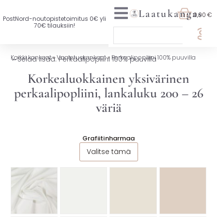
Laatukangas
0,00 €
PostNord-noutopistetoimitus 0€ yli
70€ tilauksiin!
🏷️ OTA 3, MAKSA 2
Kaikki kankaat
»
Vaatetuskankaat
»
Perkaalipopliini 100% puuvilla
←
Selaa lisää: Perkaalipopliini 100% puuvilla
UUTTA VALIKOIMASSA
Korkealuokkainen yksivärinen
perkaalipopliini, lankaluku 200 – 26
KAIKKI KANKAAT
väriä
VAATETUSKANKAAT
SISUSTUSKANKAAT
Grafiitinharmaa
Valitse tämä
YLEISKANKAAT
LISENSOIDUT KANKAAT
KANKAAT A-Ö