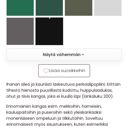
Näytä vähemmän
Lisää suosikkeihin
Ihanan sileä ja kauniisti laskeutuva perkaalipopliini. Erittäin
tihestä hienosta puuvillasta kudottu, huippulaadukas,
ohut ja tiivis kangas, joka ei kuulla läpi (lankaluku 200).
Erinomainen kangas esim. mekkoihin, hameisiin,
kauluspaitoihin ja puseroihin sekä yleiskankaaksi
monenlaiseen ompeluun ja tilkkutöihin. Soveltuu
erinomaisesti myös sisustukseen, kuten esimerkiksi