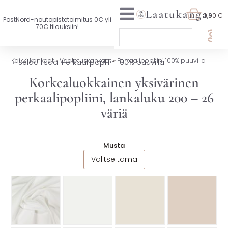
Laatukangas
0,00 €
PostNord-noutopistetoimitus 0€ yli
70€ tilauksiin!
🏷️ OTA 3, MAKSA 2
Kaikki kankaat
»
Vaatetuskankaat
»
Perkaalipopliini 100% puuvilla
←
Selaa lisää: Perkaalipopliini 100% puuvilla
UUTTA VALIKOIMASSA
Korkealuokkainen yksivärinen
perkaalipopliini, lankaluku 200 – 26
KAIKKI KANKAAT
väriä
VAATETUSKANKAAT
SISUSTUSKANKAAT
Musta
Valitse tämä
YLEISKANKAAT
LISENSOIDUT KANKAAT
KANKAAT A-Ö