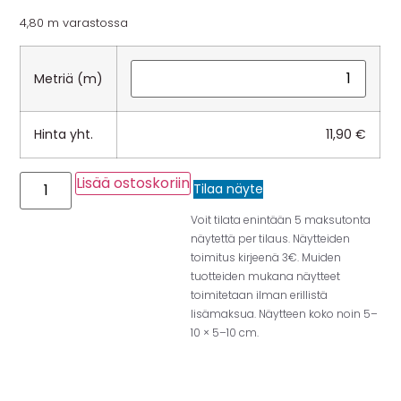
4,80 m varastossa
Metriä (m)
Hinta yht.
11,90
€
Lisää ostoskoriin
Tilaa näyte
Voit tilata enintään 5 maksutonta
näytettä per tilaus. Näytteiden
toimitus kirjeenä 3€. Muiden
tuotteiden mukana näytteet
toimitetaan ilman erillistä
lisämaksua. Näytteen koko noin 5–
10 × 5–10 cm.