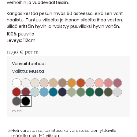
verhoihin ja vuodevaatteisiin.
Kangas kestää pesun myös 60 asteessa, eikä sen värit
haalistu. Tuntuu viileältä ja ihanan sileältä ihoa vasten.
Siliää erittäin hyvin ja rypistyy puuvillaksi hyvin vähän.
100% puuvilla
Leveys: 112cm
11,90
€
per m
Värivaihtoehdot
Valittu:
Musta
Poista
Heti varastossa, toimitusaika varastosaldon ylittäville
määrille noin 1-2 viikkoa.