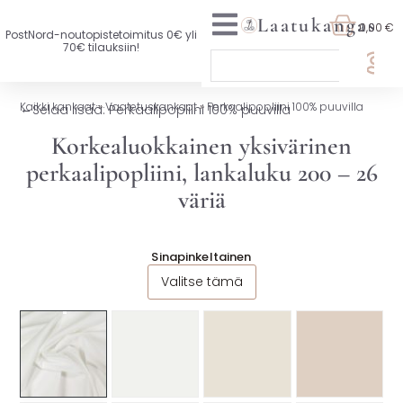
Laatukangas
0,00 €
PostNord-noutopistetoimitus 0€ yli
70€ tilauksiin!
🏷️ OTA 3, MAKSA 2
Kaikki kankaat
»
Vaatetuskankaat
»
Perkaalipopliini 100% puuvilla
←
Selaa lisää: Perkaalipopliini 100% puuvilla
UUTTA VALIKOIMASSA
Korkealuokkainen yksivärinen
perkaalipopliini, lankaluku 200 – 26
KAIKKI KANKAAT
väriä
VAATETUSKANKAAT
SISUSTUSKANKAAT
Sinapinkeltainen
Valitse tämä
YLEISKANKAAT
LISENSOIDUT KANKAAT
KANKAAT A-Ö