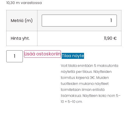
10,30 m varastossa
Metriä (m)
Hinta yht.
11,90
€
Lisää ostoskoriin
Tilaa näyte
Voit tilata enintään 5 maksutonta
näytettä per tilaus. Näytteiden
toimitus kirjeenä 3€. Muiden
tuotteiden mukana näytteet
toimitetaan ilman erillistä
lisämaksua. Näytteen koko noin 5–
10 × 5–10 cm.