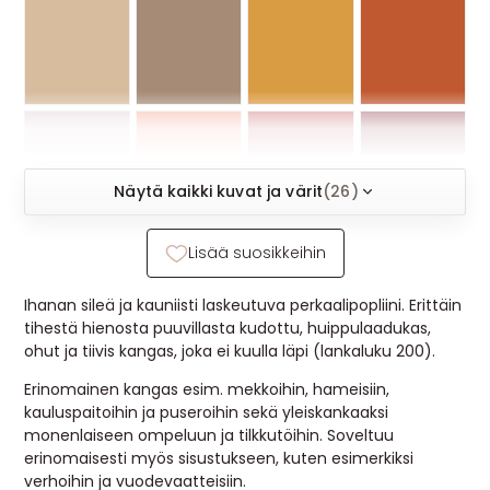
MUUT
🔖 OUTLET
OHJEITA
Näytä kaikki kuvat ja värit
(26)
USEIN KYSYTTYÄ
Lisää suosikkeihin
OTA YHTEYTTÄ
Ihanan sileä ja kauniisti laskeutuva perkaalipopliini. Erittäin
tihestä hienosta puuvillasta kudottu, huippulaadukas,
ohut ja tiivis kangas, joka ei kuulla läpi (lankaluku 200).
Erinomainen kangas esim. mekkoihin, hameisiin,
kauluspaitoihin ja puseroihin sekä yleiskankaaksi
monenlaiseen ompeluun ja tilkkutöihin. Soveltuu
erinomaisesti myös sisustukseen, kuten esimerkiksi
verhoihin ja vuodevaatteisiin.