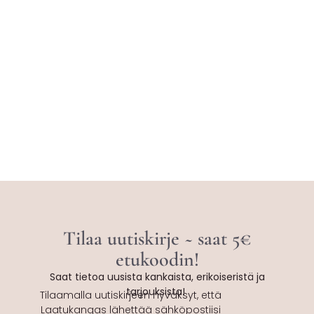
Tilaa uutiskirje ~ saat 5€
etukoodin!
Saat tietoa uusista kankaista, erikoiseristä ja
tarjouksista!
Tilaamalla uutiskirjeen hyväksyt, että
Laatukangas lähettää sähköpostiisi