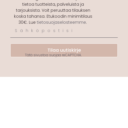
tietoa tuotteista, palveluista ja
tarjouksista. Voit peruuttaa tilauksen
koska tahansa. Etukoodin minimitilaus
30€. Lue
tietosuojaselosteemme
.
Tilaa uutiskirje
Tätä sivustoa suojaa reCAPTCHA.