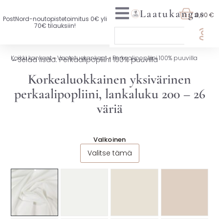
Laatukangas
0,00 €
PostNord-noutopistetoimitus 0€ yli
70€ tilauksiin!
🏷️ OTA 3, MAKSA 2
Kaikki kankaat
»
Vaatetuskankaat
»
Perkaalipopliini 100% puuvilla
←
Selaa lisää: Perkaalipopliini 100% puuvilla
UUTTA VALIKOIMASSA
Korkealuokkainen yksivärinen
perkaalipopliini, lankaluku 200 – 26
KAIKKI KANKAAT
väriä
VAATETUSKANKAAT
SISUSTUSKANKAAT
Valkoinen
Valitse tämä
YLEISKANKAAT
LISENSOIDUT KANKAAT
KANKAAT A-Ö