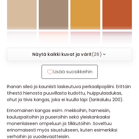
MUUT
🔖 OUTLET
OHJEITA
Näytä kaikki kuvat ja värit
(26)
USEIN KYSYTTYÄ
Lisää suosikkeihin
OTA YHTEYTTÄ
Ihanan sileä ja kauniisti laskeutuva perkaalipopliini. Erittäin
tihestä hienosta puuvillasta kudottu, huippulaadukas,
ohut ja tiivis kangas, joka ei kuulla läpi (lankaluku 200).
Erinomainen kangas esim. mekkoihin, hameisiin,
kauluspaitoihin ja puseroihin sekä yleiskankaaksi
monenlaiseen ompeluun ja tilkkutöihin. Soveltuu
erinomaisesti myös sisustukseen, kuten esimerkiksi
verhoihin ja vuodevaatteisiin.