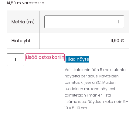
14,50 m varastossa
Metriä (m)
Hinta yht.
11,90
€
Lisää ostoskoriin
Tilaa näyte
Voit tilata enintään 5 maksutonta
näytettä per tilaus. Näytteiden
toimitus kirjeenä 3€. Muiden
tuotteiden mukana näytteet
toimitetaan ilman erillistä
lisämaksua. Näytteen koko noin 5–
10 × 5–10 cm.