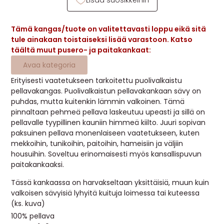
Lisää suosikkeihin
MUUT
Tämä kangas/tuote on valitettavasti loppu eikä sitä
🔖 OUTLET
tule ainakaan toistaiseksi lisää varastoon. Katso
täältä muut pusero- ja paitakankaat:
Avaa kategoria
OHJEITA
Erityisesti vaatetukseen tarkoitettu puolivalkaistu
pellavakangas. Puolivalkaistun pellavakankaan sävy on
USEIN KYSYTTYÄ
puhdas, mutta kuitenkin lämmin valkoinen. Tämä
pinnaltaan pehmeä pellava laskeutuu upeasti ja sillä on
OTA YHTEYTTÄ
pellavalle tyypillinen kauniin himmeä kiilto. Juuri sopivan
paksuinen pellava monenlaiseen vaatetukseen, kuten
mekkoihin, tunikoihin, paitoihin, hameisiin ja väljiin
housuihin. Soveltuu erinomaisesti myös kansallispuvun
paitakankaaksi.
Tässä kankaassa on harvakseltaan yksittäisiä, muun kuin
valkoisen sävyisiä lyhyitä kuituja loimessa tai kuteessa
(ks. kuva)
100% pellava