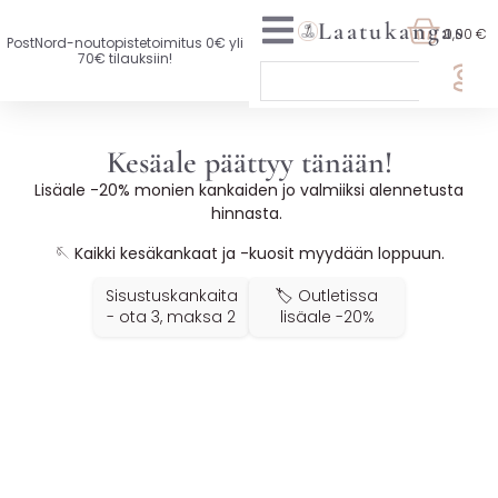
Laatukangas
0,00 €
PostNord-noutopistetoimitus 0€ yli
70€ tilauksiin!
🏷️ OTA 3, MAKSA 2
Kesäale päättyy tänään!
UUTTA VALIKOIMASSA
Lisäale -20% monien kankaiden jo valmiiksi alennetusta
hinnasta.
KAIKKI KANKAAT
🪡
Kaikki kesäkankaat ja -kuosit myydään loppuun.
VAATETUSKANKAAT
Sisustuskankaita
🏷️ Outletissa
SISUSTUSKANKAAT
- ota 3, maksa 2
lisäale -20%
YLEISKANKAAT
LISENSOIDUT KANKAAT
KANKAAT A-Ö