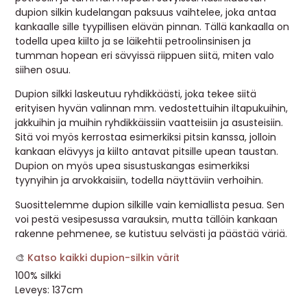
dupion silkin kudelangan paksuus vaihtelee, joka antaa
MUUT
kankaalle sille tyypillisen elävän pinnan. Tällä kankaalla on
todella upea kiilto ja se läikehtii petroolinsinisen ja
🔖 OUTLET
tumman hopean eri sävyissä riippuen siitä, miten valo
siihen osuu.
Dupion silkki laskeutuu ryhdikkäästi, joka tekee siitä
OHJEITA
erityisen hyvän valinnan mm. vedostettuihin iltapukuihin,
jakkuihin ja muihin ryhdikkäissiin vaatteisiin ja asusteisiin.
USEIN KYSYTTYÄ
Sitä voi myös kerrostaa esimerkiksi pitsin kanssa, jolloin
kankaan elävyys ja kiilto antavat pitsille upean taustan.
OTA YHTEYTTÄ
Dupion on myös upea sisustuskangas esimerkiksi
tyynyihin ja arvokkaisiin, todella näyttäviin verhoihin.
Suosittelemme dupion silkille vain kemiallista pesua. Sen
voi pestä vesipesussa varauksin, mutta tällöin kankaan
rakenne pehmenee, se kutistuu selvästi ja päästää väriä.
🎨
Katso kaikki dupion-silkin värit
100% silkki
Leveys: 137cm