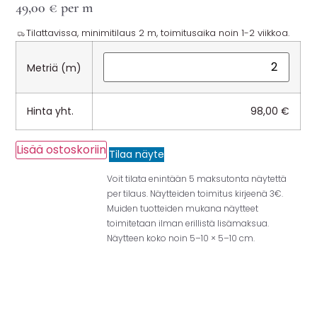
49,00
€
per m
Tilattavissa, minimitilaus 2 m, toimitusaika noin 1-2 viikkoa.
Metriä (m)
Hinta yht.
98,00
€
Lisää ostoskoriin
Tilaa näyte
Voit tilata enintään 5 maksutonta näytettä
per tilaus. Näytteiden toimitus kirjeenä 3€.
Muiden tuotteiden mukana näytteet
toimitetaan ilman erillistä lisämaksua.
Näytteen koko noin 5–10 × 5–10 cm.