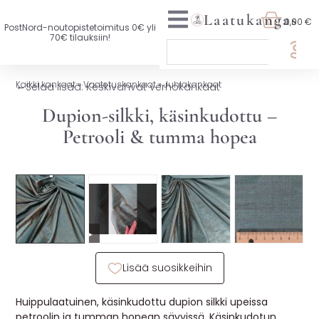
Laatukangas
0,00 €
PostNord-noutopistetoimitus 0€ yli
70€ tilauksiin!
🏷️ OTA 3, MAKSA 2
Kaikki kankaat
»
Vaatetuskankaat
»
Juhlakankaat
←
Selaa lisää: Keskivahvat verhokankaat
UUTTA VALIKOIMASSA
Dupion-silkki, käsinkudottu –
Petrooli & tumma hopea
KAIKKI KANKAAT
VAATETUSKANKAAT
SISUSTUSKANKAAT
▶
YLEISKANKAAT
Lisää suosikkeihin
LISENSOIDUT KANKAAT
KANKAAT A-Ö
Huippulaatuinen, käsinkudottu dupion silkki upeissa
petroolin ja tumman hopean sävyissä. Käsinkudotun