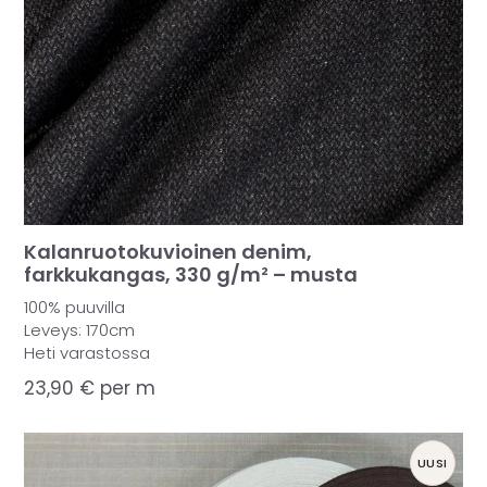
Kalanruotokuvioinen denim,
farkkukangas, 330 g/m² – musta
100% puuvilla
Leveys: 170cm
Heti varastossa
23,90
€
per m
UUSI