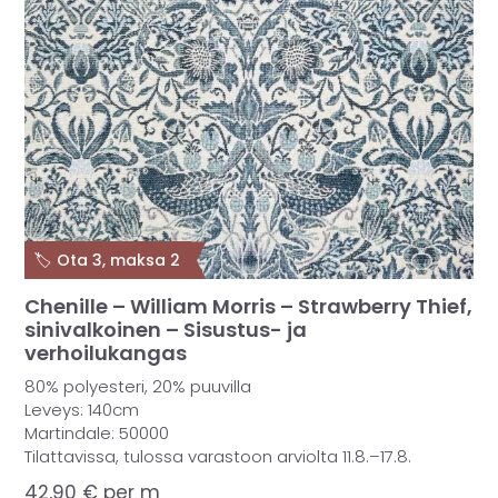
🏷️ Ota 3, maksa 2
Chenille – William Morris – Strawberry Thief,
sinivalkoinen – Sisustus- ja
verhoilukangas
80% polyesteri, 20% puuvilla
Leveys: 140cm
Martindale: 50000
Tilattavissa, tulossa varastoon arviolta 11.8.–17.8.
42,90
€
per m