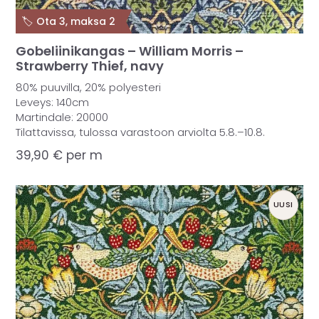
🏷️ Ota 3, maksa 2
Gobeliinikangas – William Morris –
Strawberry Thief, navy
80% puuvilla, 20% polyesteri
Leveys: 140cm
Martindale: 20000
Tilattavissa, tulossa varastoon arviolta 5.8.–10.8.
39,90
€
per m
UUSI