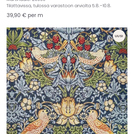
Tilattavissa, tulossa varastoon arviolta 5.8.–10.8.
39,90
€
per m
UUSI