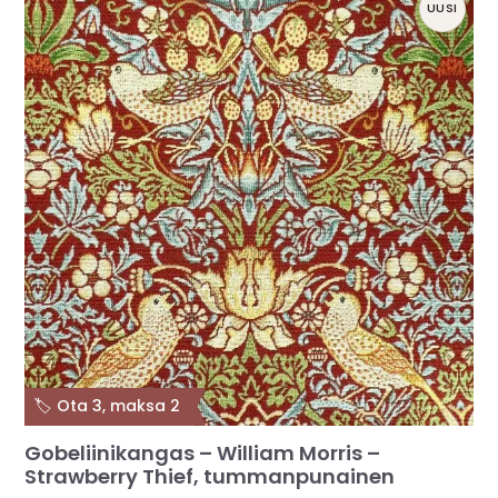
UUSI
🏷️ Ota 3, maksa 2
Gobeliinikangas – William Morris –
Strawberry Thief, tummanpunainen