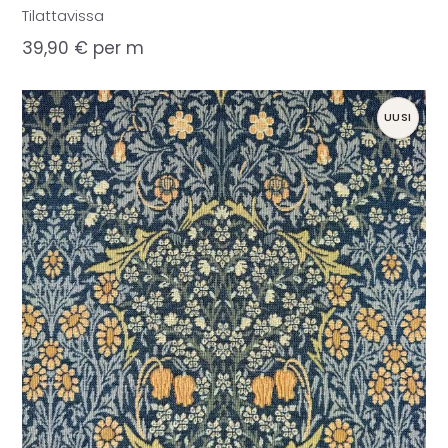
Tilattavissa
39,90
€
per m
UUSI