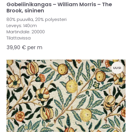
Gobeliinikangas – William Morris – The
Brook, sininen
80% puuvilla, 20% polyesteri
Leveys: 140cm
Martindale: 20000
Tilattavissa
39,90
€
per m
UUSI