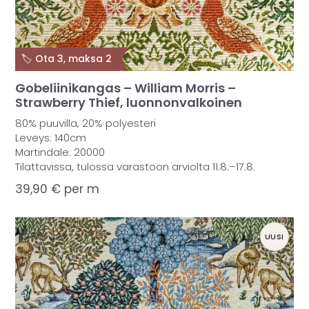
🏷️ Ota 3, maksa 2
Gobeliinikangas – William Morris –
Strawberry Thief, luonnonvalkoinen
80% puuvilla, 20% polyesteri
Leveys: 140cm
Martindale: 20000
Tilattavissa, tulossa varastoon arviolta 11.8.–17.8.
39,90
€
per m
UUSI