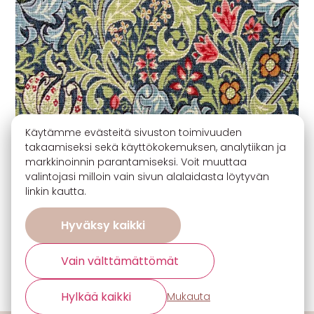
Käytämme evästeitä sivuston toimivuuden
takaamiseksi sekä käyttökokemuksen, analytiikan ja
markkinoinnin parantamiseksi. Voit muuttaa
valintojasi milloin vain sivun alalaidasta löytyvän
linkin kautta.
Hyväksy kaikki
🏷️ Ota 3, maksa 2
Vain välttämättömät
Gobeliinikangas – William Morris – Golden
Lily
Hylkää kaikki
Mukauta
80% puuvilla, 20% polyesteri