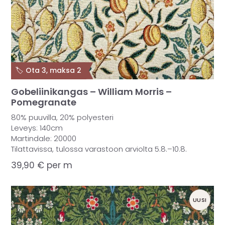
🏷️ Ota 3, maksa 2
Gobeliinikangas – William Morris –
Pomegranate
80% puuvilla, 20% polyesteri
Leveys: 140cm
Martindale: 20000
Tilattavissa, tulossa varastoon arviolta 5.8.–10.8.
39,90
€
per m
UUSI