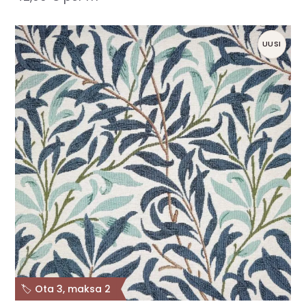
UUSI
🏷️ Ota 3, maksa 2