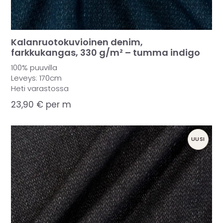
Kalanruotokuvioinen denim,
farkkukangas, 330 g/m² – tumma indigo
100% puuvilla
Leveys: 170cm
Heti varastossa
23,90
€
per m
UUSI