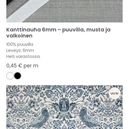
Kanttinauha 6mm – puuvilla, musta ja
valkoinen
100% puuvilla
Leveys: 6mm
Heti varastossa
0,45
€
per m
UUSI