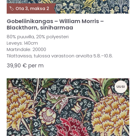
🏷️ Ota 3, maksa 2
Gobeliinikangas – William Morris –
Blackthorn, siniharmaa
80% puuvilla, 20% polyesteri
Leveys: 140cm
Martindale: 20000
Tilattavissa, tulossa varastoon arviolta 5.8.–10.8.
39,90
€
per m
UUSI