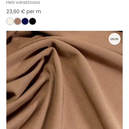
Heti varastossa
23,90
€
per m
UUSI