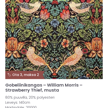
🏷️ Ota 3, maksa 2
Gobeliinikangas – William Morris –
Strawberry Thief, musta
80% puuvilla, 20% polyesteri
Leveys: 140cm
Martindale: 20000