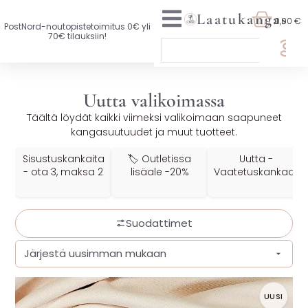
Laatukangas
0,00 €
PostNord-noutopistetoimitus 0€ yli
70€ tilauksiin!
🏷️ OTA 3, MAKSA 2
Uutta valikoimassa
UUTTA VALIKOIMASSA
Täältä löydät kaikki viimeksi valikoimaan saapuneet
kangasuutuudet ja muut tuotteet.
KAIKKI KANKAAT
Sisustuskankaita
🏷️ Outletissa
Uutta -
VAATETUSKANKAAT
- ota 3, maksa 2
lisäale -20%
Vaatetuskankaat
SISUSTUSKANKAAT
Suodattimet
YLEISKANKAAT
LISENSOIDUT KANKAAT
KANKAAT A-Ö
UUSI