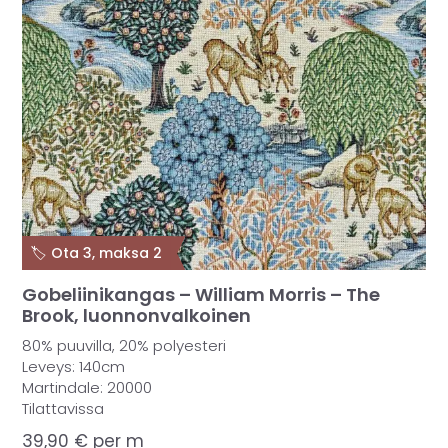
🏷️ Ota 3, maksa 2
Gobeliinikangas – William Morris – The
Brook, luonnonvalkoinen
80% puuvilla, 20% polyesteri
Leveys: 140cm
Martindale: 20000
Tilattavissa
39,90
€
per m