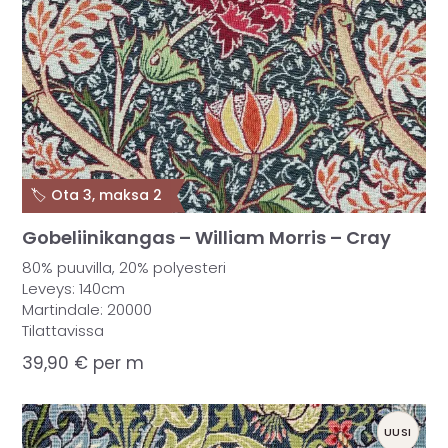
🏷️ Ota 3, maksa 2
Gobeliinikangas – William Morris – Cray
80% puuvilla, 20% polyesteri
Leveys: 140cm
Martindale: 20000
Tilattavissa
39,90
€
per m
UUSI