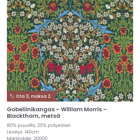
🏷️ Ota 3, maksa 2
Gobeliinikangas – William Morris –
Blackthorn, metsä
80% puuvilla, 20% polyesteri
Leveys: 140cm
Martindale: 20000