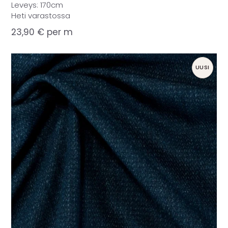
Leveys: 170cm
Heti varastossa
23,90
€
per m
UUSI