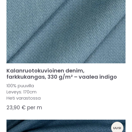
Kalanruotokuvioinen denim,
farkkukangas, 330 g/m² – vaalea indigo
100% puuvilla
Leveys: 170cm
Heti varastossa
23,90
€
per m
UUSI