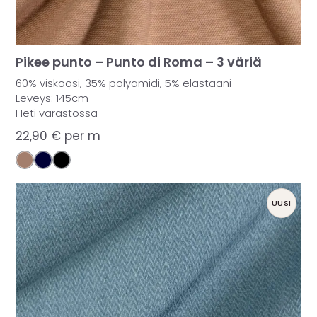
Pikee punto – Punto di Roma – 3 väriä
60% viskoosi, 35% polyamidi, 5% elastaani
Leveys: 145cm
Heti varastossa
22,90
€
per m
UUSI