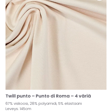
MUUT
🔖 OUTLET
OHJEITA
USEIN KYSYTTYÄ
OTA YHTEYTTÄ
Twill punto – Punto di Roma – 4 väriä
67% viskoosi, 28% polyamidi, 5% elastaani
Leveys: 145cm