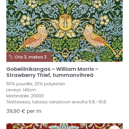
🏷️ Ota 3, maksa 2
Gobeliinikangas – William Morris –
Strawberry Thief, tummanvihreä
80% puuvilla, 20% polyesteri
Leveys: 140cm
Martindale: 20000
Tilattavissa, tulossa varastoon arviolta 5.8.–10.8.
39,90
€
per m