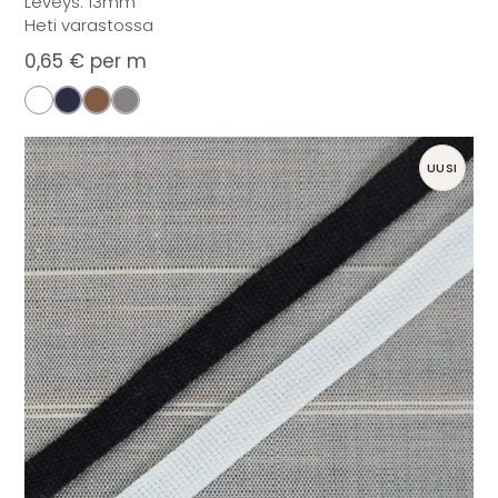
Leveys: 13mm
Heti varastossa
0,65
€
per m
UUSI