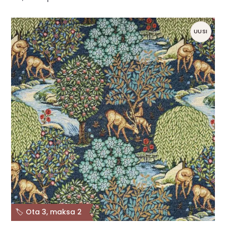
UUSI
🏷️ Ota 3, maksa 2