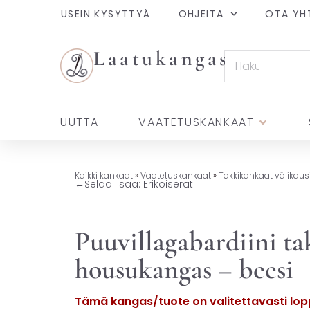
USEIN KYSYTTYÄ
OHJEITA
OTA YH
Laatukangas
UUTTA
VAATETUSKANKAAT
Kaikki kankaat
»
Vaatetuskankaat
»
Takkikankaat välikaus
←
Selaa lisää: Erikoiserät
Puuvillagabardiini tak
housukangas – beesi
Tämä kangas/tuote on valitettavasti lopp