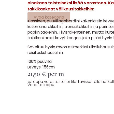
ainakaan toistaiseksi lisää varastoon. K
takkikankaat välikausitakkeihin:
Avaa kategoria
Klassinen, puuvillagabardiini kaikenlaisiin kevy
kuten anorakkeihin, trenssitakkeihin ja perinteis
popliinitakkeihin. Tiivisrakenteinen, mutta kuit
takkikankaaksi kevyt kangas, joka pitää hyvin 
Soveltuu hyvin myös esimerkiksi ulkoiluhousuih
reisitaskuhousuihin.
100% puuvilla
Leveys: 156cm
21,50
€
per m
Loppu varastosta, ei tilattavissa tällä hetkell
Varasto loppu