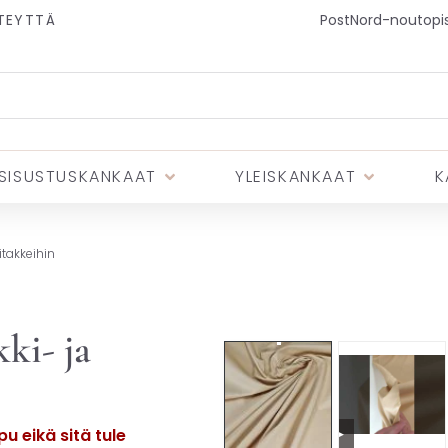
TEYTTÄ
PostNord-noutopist
SISUSTUSKANKAAT
YLEISKANKAAT
K
itakkeihin
ki- ja
u eikä sitä tule
▶