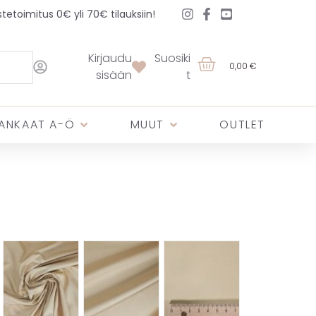
etoimitus 0€ yli 70€ tilauksiin!
Kirjaudu
Suosiki
0,00 €
sisään
t
ANKAAT A-Ö
MUUT
OUTLET