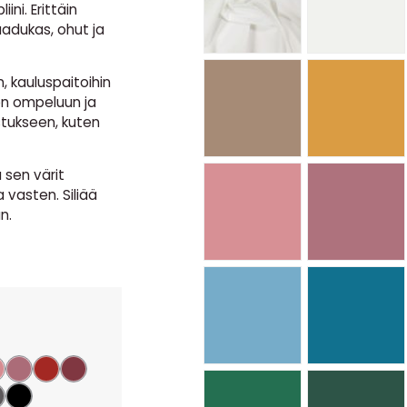
ini. Erittäin
aadukas, ohut ja
, kauluspaitoihin
en ompeluun ja
stukseen, kuten
sen värit
a vasten. Siliää
n.