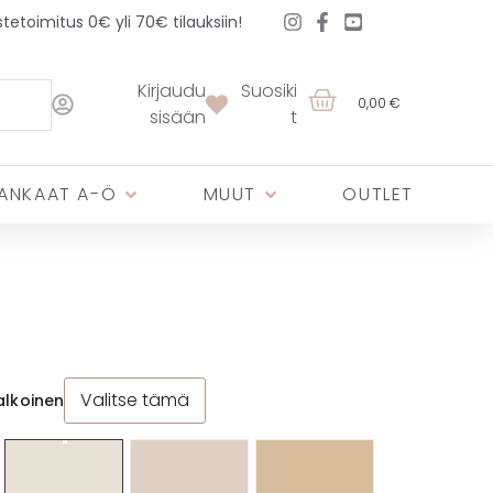
etoimitus 0€ yli 70€ tilauksiin!
Kirjaudu
Suosiki
0,00 €
sisään
t
ANKAAT A-Ö
MUUT
OUTLET
Valitse tämä
lkoinen