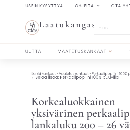
USEIN KYSYTTYÄ
OHJEITA
OTA YH
Laatukangas
UUTTA
VAATETUSKANKAAT
Kaikki kankaat
»
Vaatetuskankaat
»
Perkaalipopliini 100% 
←
Selaa lisää: Perkaalipopliini 100% puuvilla
Korkealuokkainen
yksivärinen perkaalip
lankaluku 200 – 26 vä