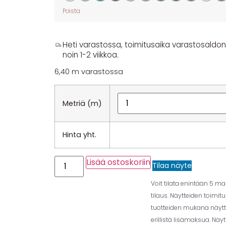
Poista
Heti varastossa, toimitusaika varastosaldon y
noin 1-2 viikkoa.
6,40 m varastossa
Metriä (m)
Hinta yht.
Lisää ostoskoriin
Tilaa näyte
Voit tilata enintään 5 m
tilaus. Näytteiden toimit
tuotteiden mukana näytt
erillistä lisämaksua. Näy