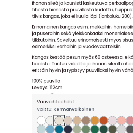
Ihanan sileä ja kauniisti laskeutuva perkaalipopli
tihestä hienosta puuvillasta kudottu, huippul
tiivis kangas, joka ei kuulla läpi (lankaluku 200).
Erinomainen kangas esim. mekkoihin, hameisiin
ja puseroihin sekä yleiskankaaksi monenlaise
tilkkutöihin. Soveltuu erinomaisesti myös sisu
esimerkiksi verhoihin ja vuodevaatteisiin.
Kangas kestää pesun myös 60 asteessa, eikä 
haalistu. Tuntuu viileältä ja ihanan sileältä iho
erittäin hyvin ja rypistyy puuvillaksi hyvin vähä
100% puuvilla
Leveys: 112cm
11,90
€
per m
Värivaihtoehdot
Valittu:
Kermanvalkoinen