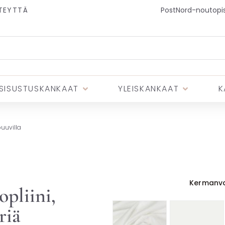
TEYTTÄ
PostNord-noutopist
SISUSTUSKANKAAT
YLEISKANKAAT
K
puuvilla
Kermanva
opliini,
riä