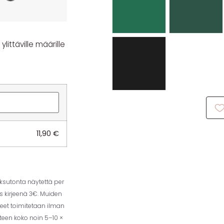
littäville määrille
11,90
€
aksutonta näytettä per
us kirjeenä 3€. Muiden
eet toimitetaan ilman
tteen koko noin 5–10 ×