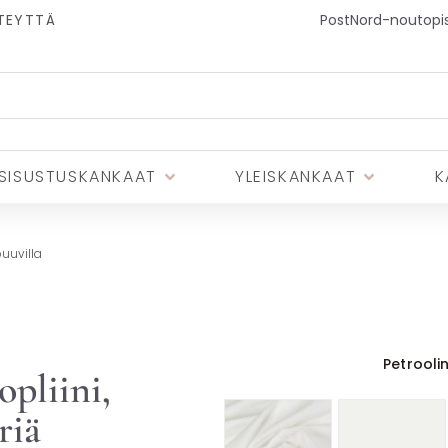
TEYTTÄ
PostNord-noutopist
SISUSTUSKANKAAT
YLEISKANKAAT
K
puuvilla
Petrooli
opliini,
riä