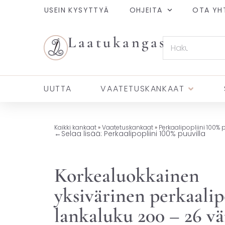
USEIN KYSYTTYÄ
OHJEITA
OTA YH
Laatukangas
UUTTA
VAATETUSKANKAAT
Kaikki kankaat
»
Vaatetuskankaat
»
Perkaalipopliini 100% 
←
Selaa lisää: Perkaalipopliini 100% puuvilla
Korkealuokkainen
yksivärinen perkaalip
lankaluku 200 – 26 vä