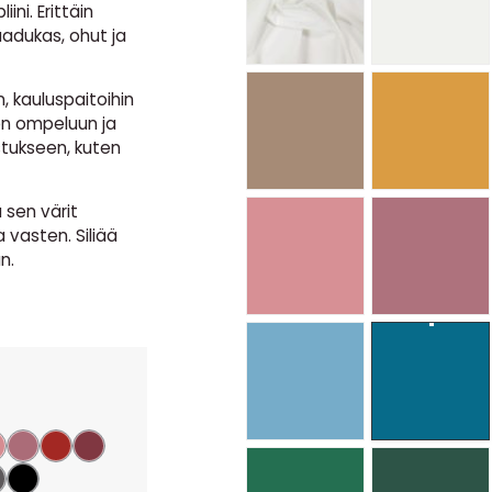
ini. Erittäin
aadukas, ohut ja
, kauluspaitoihin
en ompeluun ja
stukseen, kuten
sen värit
a vasten. Siliää
n.