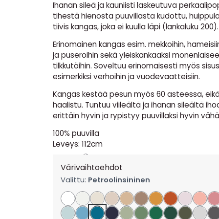
Ihanan sileä ja kauniisti laskeutuva perkaalipopli
tihestä hienosta puuvillasta kudottu, huippul
tiivis kangas, joka ei kuulla läpi (lankaluku 200).
Erinomainen kangas esim. mekkoihin, hameisiin
ja puseroihin sekä yleiskankaaksi monenlaise
tilkkutöihin. Soveltuu erinomaisesti myös sisu
esimerkiksi verhoihin ja vuodevaatteisiin.
Kangas kestää pesun myös 60 asteessa, eikä 
haalistu. Tuntuu viileältä ja ihanan sileältä iho
erittäin hyvin ja rypistyy puuvillaksi hyvin vähä
100% puuvilla
Leveys: 112cm
11,90
€
per m
Värivaihtoehdot
Valittu:
Petroolinsininen