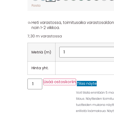
Poista
Heti varastossa, toimitusaika varastosaldon y
noin 1-2 viikkoa.
7,30 m varastossa
Metriä (m)
Hinta yht.
Lisää ostoskoriin
Tilaa näyte
Voit tilata enintään 5 m
tilaus. Näytteiden toimit
tuotteiden mukana näytt
erillistä lisämaksua. Näy