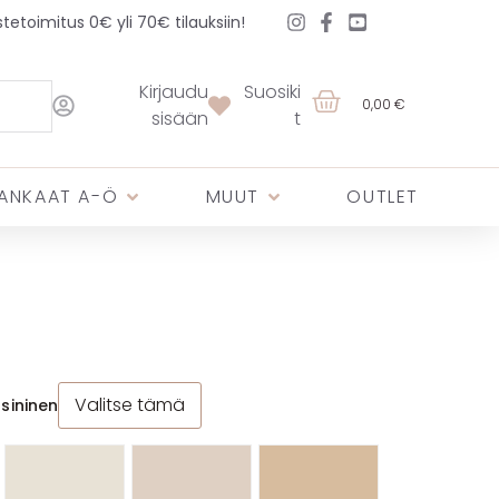
etoimitus 0€ yli 70€ tilauksiin!
Kirjaudu
Suosiki
0,00 €
sisään
t
ANKAAT A-Ö
MUUT
OUTLET
Valitse tämä
nsininen