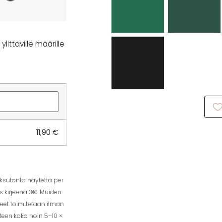
littäville määrille
11,90
€
aksutonta näytettä per
us kirjeenä 3€. Muiden
eet toimitetaan ilman
tteen koko noin 5–10 ×