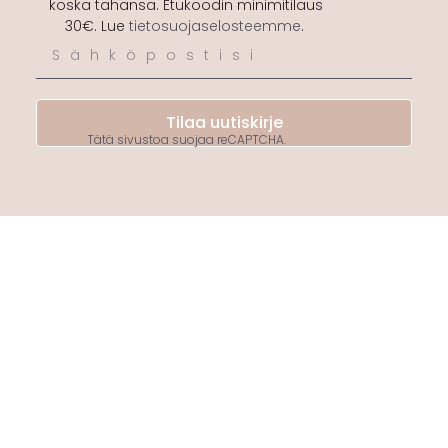
koska tahansa. Etukoodin minimitilaus
30€. Lue
tietosuojaselosteemme
.
Tilaa uutiskirje
Tätä sivustoa suojaa reCAPTCHA.