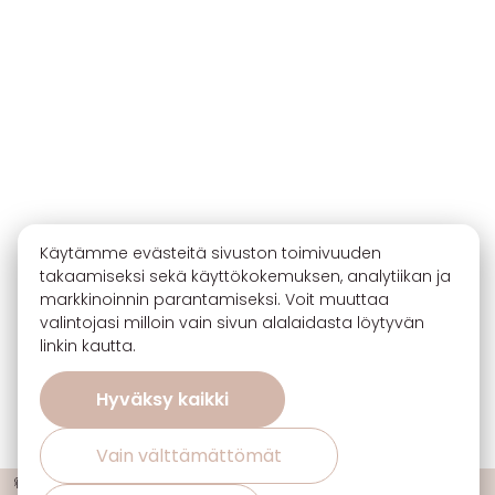
Käytämme evästeitä sivuston toimivuuden
takaamiseksi sekä käyttökokemuksen, analytiikan ja
markkinoinnin parantamiseksi. Voit muuttaa
valintojasi milloin vain sivun alalaidasta löytyvän
linkin kautta.
Hyväksy kaikki
Vain välttämättömät
🔖 Ota 3, maksa 2 sisustuskankaiden uutuuksista ja suosikeista!
ℹ️