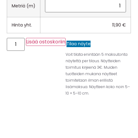
Metriä (m)
Hinta yht.
11,90
€
Lisää ostoskoriin
Tilaa näyte
Voit tilata enintään 5 maksutonta
näytettä per tilaus. Näytteiden
toimitus kirjeenä 3€. Muiden
tuotteiden mukana näytteet
toimitetaan ilman erillistä
lisämaksua. Näytteen koko noin 5–
10 × 5–10 cm.