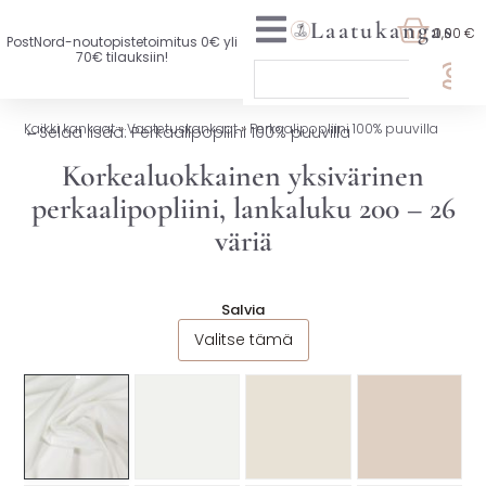
Laatukangas
0,00 €
PostNord-noutopistetoimitus 0€ yli
70€ tilauksiin!
🏷️ OTA 3, MAKSA 2
Kaikki kankaat
»
Vaatetuskankaat
»
Perkaalipopliini 100% puuvilla
←
Selaa lisää: Perkaalipopliini 100% puuvilla
UUTTA VALIKOIMASSA
Korkealuokkainen yksivärinen
perkaalipopliini, lankaluku 200 – 26
KAIKKI KANKAAT
väriä
VAATETUSKANKAAT
SISUSTUSKANKAAT
Salvia
Valitse tämä
YLEISKANKAAT
LISENSOIDUT KANKAAT
KANKAAT A-Ö