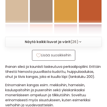
MUUT
🔖 OUTLET
OHJEITA
Näytä kaikki kuvat ja värit
(26)
USEIN KYSYTTYÄ
Lisää suosikkeihin
OTA YHTEYTTÄ
Ihanan sileä ja kauniisti laskeutuva perkaalipopliini. Erittäin
tihestä hienosta puuvillasta kudottu, huippulaadukas,
ohut ja tiivis kangas, joka ei kuulla läpi (lankaluku 200).
Erinomainen kangas esim. mekkoihin, hameisiin,
kauluspaitoihin ja puseroihin sekä yleiskankaaksi
monenlaiseen ompeluun ja tilkkutöihin. Soveltuu
erinomaisesti myös sisustukseen, kuten esimerkiksi
verhoihin ja vuodevaatteisiin.