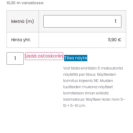
10,30 m varastossa
Metriä (m)
Hinta yht.
11,90
€
Lisää ostoskoriin
Tilaa näyte
Voit tilata enintään 5 maksutonta
näytettä per tilaus. Näytteiden
toimitus kirjeenä 3€. Muiden
tuotteiden mukana näytteet
toimitetaan ilman erillistä
lisämaksua. Näytteen koko noin 5–
10 × 5–10 cm.