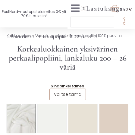
Laatukangas
0,00 €
PostNord-noutopistetoimitus 0€ yli
70€ tilauksiin!
🏷️ OTA 3, MAKSA 2
Kaikki kankaat
»
Vaatetuskankaat
»
Perkaalipopliini 100% puuvilla
←
Selaa lisää: Perkaalipopliini 100% puuvilla
UUTTA VALIKOIMASSA
Korkealuokkainen yksivärinen
perkaalipopliini, lankaluku 200 – 26
KAIKKI KANKAAT
väriä
VAATETUSKANKAAT
SISUSTUSKANKAAT
Sinapinkeltainen
Valitse tämä
YLEISKANKAAT
LISENSOIDUT KANKAAT
KANKAAT A-Ö