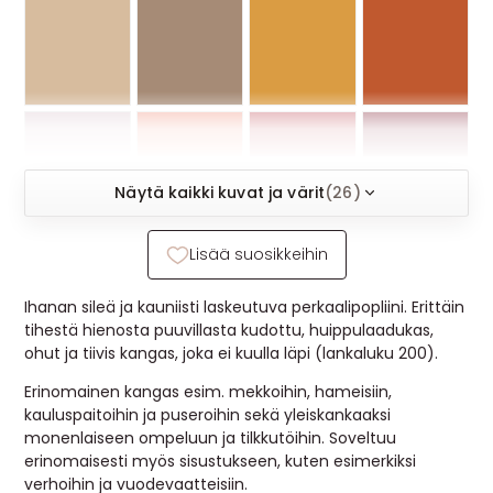
MUUT
🔖 OUTLET
OHJEITA
Näytä kaikki kuvat ja värit
(26)
USEIN KYSYTTYÄ
Lisää suosikkeihin
OTA YHTEYTTÄ
Ihanan sileä ja kauniisti laskeutuva perkaalipopliini. Erittäin
tihestä hienosta puuvillasta kudottu, huippulaadukas,
ohut ja tiivis kangas, joka ei kuulla läpi (lankaluku 200).
Erinomainen kangas esim. mekkoihin, hameisiin,
kauluspaitoihin ja puseroihin sekä yleiskankaaksi
monenlaiseen ompeluun ja tilkkutöihin. Soveltuu
erinomaisesti myös sisustukseen, kuten esimerkiksi
verhoihin ja vuodevaatteisiin.