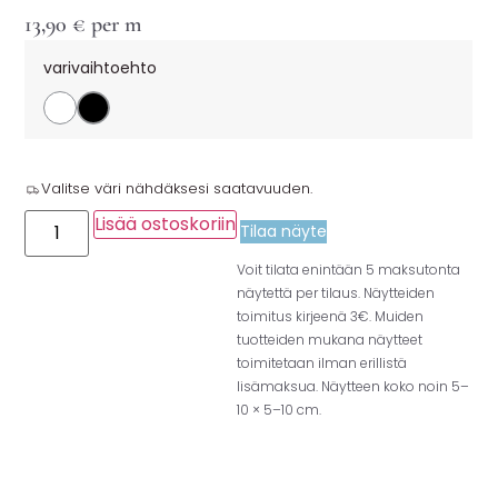
13,90
€
per m
varivaihtoehto
Valitse väri nähdäksesi saatavuuden.
Lisää ostoskoriin
Tilaa näyte
Voit tilata enintään 5 maksutonta
näytettä per tilaus. Näytteiden
toimitus kirjeenä 3€. Muiden
tuotteiden mukana näytteet
toimitetaan ilman erillistä
lisämaksua. Näytteen koko noin 5–
10 × 5–10 cm.