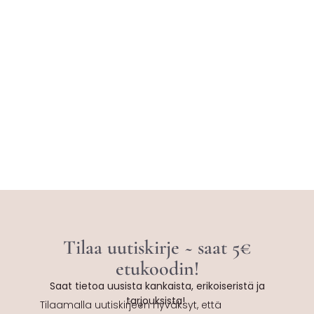
Tilaa uutiskirje ~ saat 5€
etukoodin!
Saat tietoa uusista kankaista, erikoiseristä ja
tarjouksista!
Tilaamalla uutiskirjeen hyväksyt, että