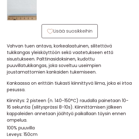
MUUT
🔖 OUTLET
Lisää suosikkeihin
OHJEITA
Vahvan tuen antava, korkealaatuinen, silitettävä
tukikangas yleiskäyttöön sekä vaatetukseen että
USEIN KYSYTTYÄ
sisustukseen. Palttinasidoksinen, kudottu
puuvillatukikangas, joka soveltuu useimpien
joustamattomien kankaiden tukemiseen.
OTA YHTEYTTÄ
Kankaassa on erittäin tiukasti kiinnittyvä liima, joka ei irtoa
pesussa.
Kiinnitys: 2 pisteen (n. 140-150°C) raudalla painetaan 10-
16 sekuntia (silitysprässi 8-10s). Kiinnittämisen jälkeen
kappaleiden annetaan jäähtyä paikallaan täysin ennen
ompelua.
100% puuvilla
Leveys: 150cm