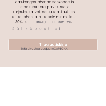
Laatukangas lähettää sähköpostiisi
tietoa tuotteista, palveluista ja
tarjouksista. Voit peruuttaa tilauksen
koska tahansa. Etukoodin minimitilaus
30€. Lue
tietosuojaselosteemme
.
Tilaa uutiskirje
Tätä sivustoa suojaa reCAPTCHA.