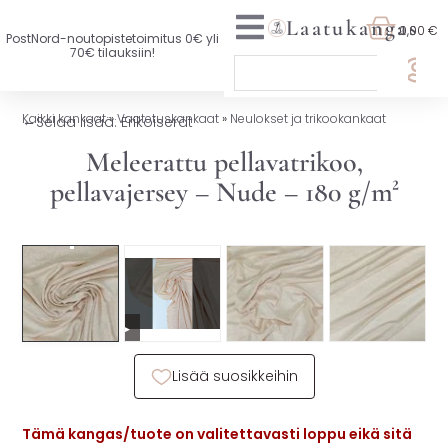
Laatukangas
0,00 €
PostNord-noutopistetoimitus 0€ yli
70€ tilauksiin!
🏷️ OTA 3, MAKSA 2
Kaikki kankaat
»
Vaatetuskankaat
»
Neulokset ja trikookankaat
←
Selaa lisää: Erikoiserät
UUTTA VALIKOIMASSA
Meleerattu pellavatrikoo,
pellavajersey – Nude – 180 g/m²
KAIKKI KANKAAT
VAATETUSKANKAAT
SISUSTUSKANKAAT
▶
YLEISKANKAAT
Lisää suosikkeihin
LISENSOIDUT KANKAAT
KANKAAT A-Ö
Tämä kangas/tuote on valitettavasti loppu eikä sitä