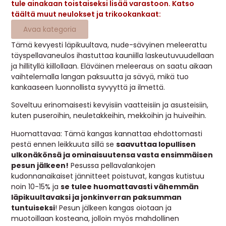
tule ainakaan toistaiseksi lisää varastoon. Katso
MUUT
täältä muut neulokset ja trikookankaat:
Avaa kategoria
🔖 OUTLET
Tämä kevyesti läpikuultava, nude-sävyinen meleerattu
täyspellavaneulos ihastuttaa kauniilla laskeutuvuudellaan
ja hillityllä kiillollaan. Eläväinen meleeraus on saatu aikaan
OHJEITA
vaihtelemalla langan paksuutta ja sävyä, mikä tuo
kankaaseen luonnollista syvyyttä ja ilmettä.
USEIN KYSYTTYÄ
Soveltuu erinomaisesti kevyisiin vaatteisiin ja asusteisiin,
kuten puseroihin, neuletakkeihin, mekkoihin ja huiveihin.
OTA YHTEYTTÄ
Huomattavaa: Tämä kangas kannattaa ehdottomasti
pestä ennen leikkuuta sillä se
saavuttaa lopullisen
ulkonäkönsä ja ominaisuutensa vasta ensimmäisen
pesun jälkeen!
Pesussa pellavalankojen
kudonnanaikaiset jännitteet poistuvat, kangas kutistuu
noin 10-15% ja
se tulee huomattavasti vähemmän
läpikuultavaksi ja jonkinverran paksumman
tuntuiseksi
! Pesun jälkeen kangas oiotaan ja
muotoillaan kosteana, jolloin myös mahdollinen