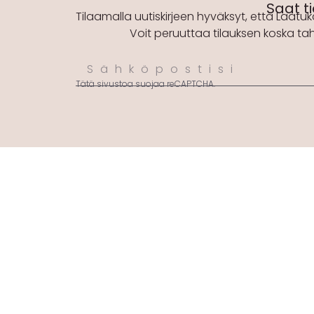
Saat ti
Tilaamalla uutiskirjeen hyväksyt, että Laatuk
Voit peruuttaa tilauksen koska ta
Tätä sivustoa suojaa reCAPTCHA.