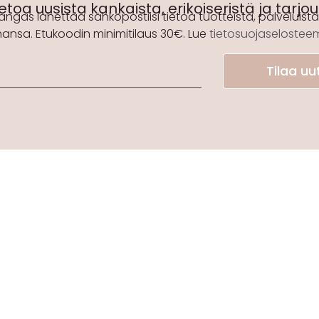
etoa uusista kankaista, erikoiseristä ja tarjo
angas lähettää sähköpostiisi tietoa tuotteista, palveluista 
hansa. Etukoodin minimitilaus 30€. Lue
tietosuojaseloste
Tilaa uut