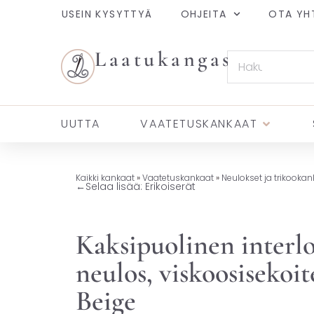
USEIN KYSYTTYÄ
OHJEITA
OTA YH
Laatukangas
UUTTA
VAATETUSKANKAAT
Kaikki kankaat
»
Vaatetuskankaat
»
Neulokset ja trikookan
←
Selaa lisää: Erikoiserät
Kaksipuolinen interl
neulos, viskoosisekoit
Beige