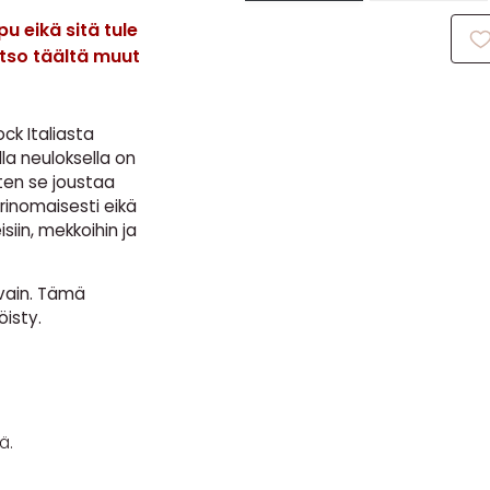
u eikä sitä tule
atso täältä muut
ck Italiasta
lla neuloksella on
joten se joustaa
rinomaisesti eikä
siin, mekkoihin ja
vain. Tämä
öisty.
ä.