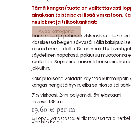
Tämä kangas/tuote on valitettavasti lopp
ainakaan toistaiseksi lisää varastoon. K
neulokset ja trikookankaat:
Avaa kategoria
Ihanan sileä ja pehmeä viskoosisekoite-interlo
klassisessa beigen sävyssä. Tällä kaksipuolise
kaunis himmeä kiilto. Se on neulottu tiiviisti, 
täydellisen napakasti, palautuu muotoonsa e
kuulla läpi. Sopii erinomaisesti housuihin, hamei
jakkuihin.
Kaksipuolisena voidaan käyttää kumminpäin 
kangas hengittä hyvin, eikä se hiosta tai sähk
71% viskoosi, 24% polyamidi, 5% elastaani
Leveys: 138cm
19,60
€
per m
Loppu varastosta, ei tilattavissa tällä hetkell
Varasto loppu