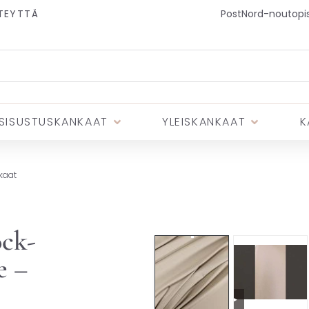
TEYTTÄ
PostNord-noutopist
SISUSTUSKANKAAT
YLEISKANKAAT
K
kaat
ock-
e –
▶