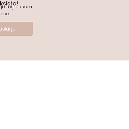
uksista!
ja tarjouksista.
emme
.
iskirje