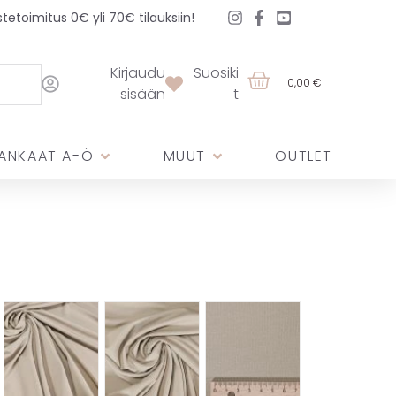
etoimitus 0€ yli 70€ tilauksiin!
Kirjaudu
Suosiki
0,00 €
sisään
t
ANKAAT A-Ö
MUUT
OUTLET