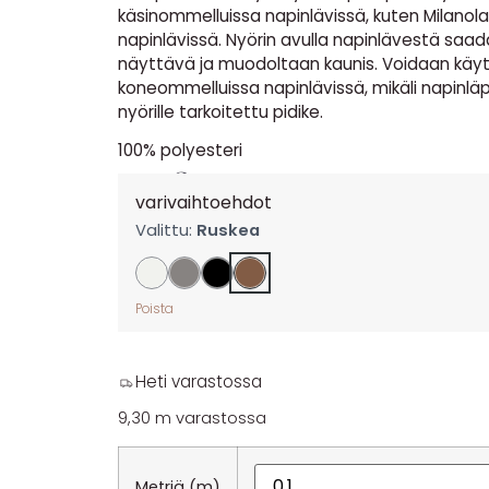
käsinommelluissa napinlävissä, kuten Milanola
napinlävissä. Nyörin avulla napinlävestä saad
näyttävä ja muodoltaan kaunis. Voidaan kä
koneommelluissa napinlävissä, mikäli napinläp
nyörille tarkoitettu pidike.
100% polyesteri
1,90
€
per m
varivaihtoehdot
Valittu:
Ruskea
Poista
Heti varastossa
9,30 m varastossa
Metriä (m)