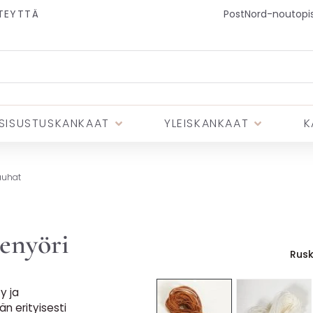
TEYTTÄ
PostNord-noutopist
SISUSTUSKANKAAT
YLEISKANKAAT
K
auhat
tenyöri
Rus
y ja
än erityisesti