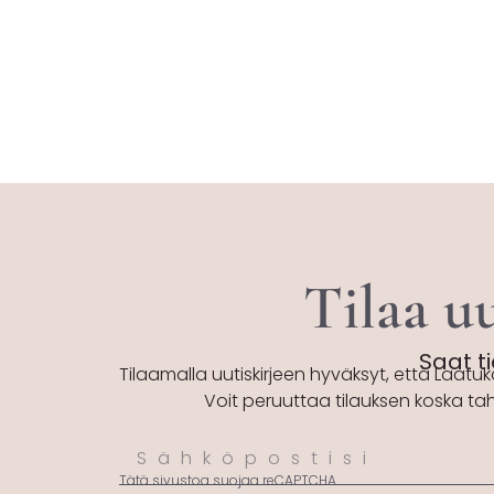
Tilaa uu
Saat ti
Tilaamalla uutiskirjeen hyväksyt, että Laatuk
Voit peruuttaa tilauksen koska ta
Tätä sivustoa suojaa reCAPTCHA.