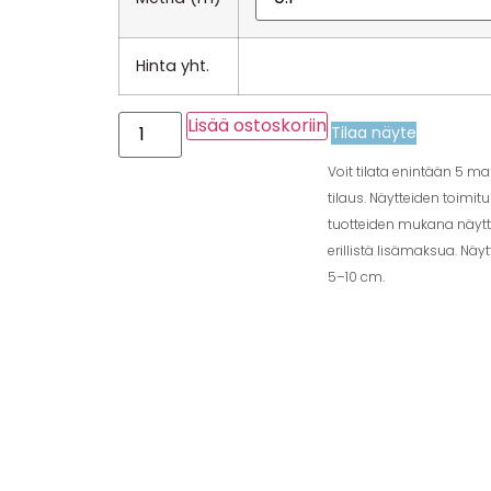
Hinta yht.
Lisää ostoskoriin
Tilaa näyte
Voit tilata enintään 5 m
tilaus. Näytteiden toimit
tuotteiden mukana näytt
erillistä lisämaksua. Näy
5–10 cm.