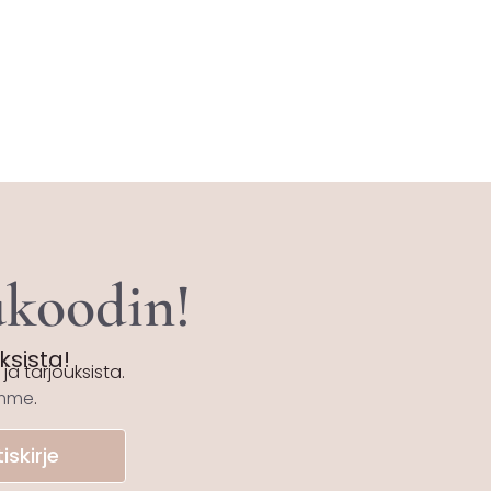
tukoodin!
uksista!
ja tarjouksista.
emme
.
iskirje