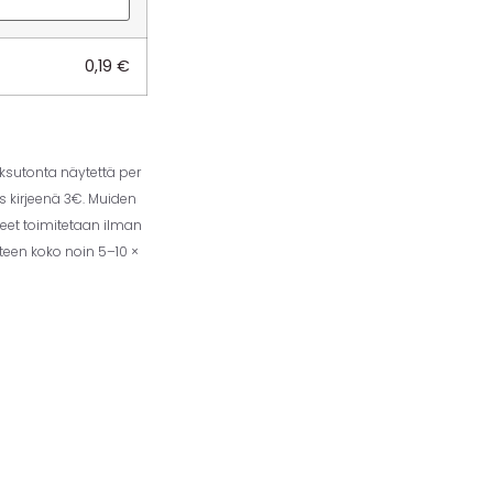
0,19
€
aksutonta näytettä per
us kirjeenä 3€. Muiden
eet toimitetaan ilman
tteen koko noin 5–10 ×