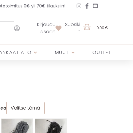
etoimitus 0€ yli 70€ tilauksiin!
Kirjaudu
Suosiki
0,00 €
sisään
t
ANKAAT A-Ö
MUUT
OUTLET
Valitse tämä
kea