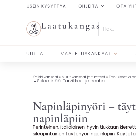
USEIN KYSYTTYÄ
OHJEITA
OTA YH
Laatukangas
UUTTA
VAATETUSKANKAAT
Kaikki kankaat
»
Muut kankaat ja tuotteet
»
Tarvikkeet ja n
←
Selaa lisää: Tarvikkeet ja nauhat
Napinläpinyöri – täy
napinläpiin
Perinteinen, italialainen, hyvin tiukkaan kierrett
sileäpintainen täytenyöri napinläpiin. Käytetä