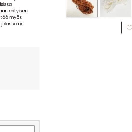
isissa
aan erityisen
yttää myös
ijalassa on