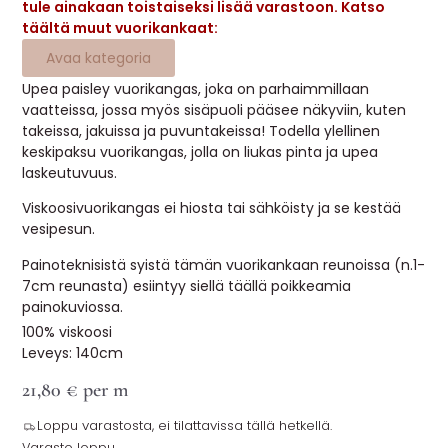
tule ainakaan toistaiseksi lisää varastoon. Katso
MUUT
täältä muut vuorikankaat:
Avaa kategoria
🔖 OUTLET
Upea paisley vuorikangas, joka on parhaimmillaan
vaatteissa, jossa myös sisäpuoli pääsee näkyviin, kuten
takeissa, jakuissa ja puvuntakeissa! Todella ylellinen
OHJEITA
keskipaksu vuorikangas, jolla on liukas pinta ja upea
laskeutuvuus.
USEIN KYSYTTYÄ
Viskoosivuorikangas ei hiosta tai sähköisty ja se kestää
vesipesun.
OTA YHTEYTTÄ
Painoteknisistä syistä tämän vuorikankaan reunoissa (n.1-
7cm reunasta) esiintyy siellä täällä poikkeamia
painokuviossa.
100% viskoosi
Leveys: 140cm
21,80
€
per m
Loppu varastosta, ei tilattavissa tällä hetkellä.
Varasto loppu