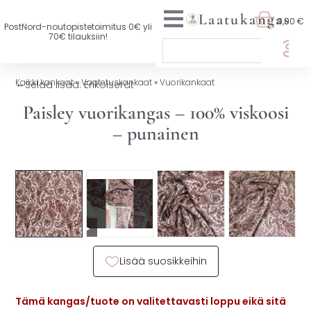
Laatukangas
0,00 €
PostNord-noutopistetoimitus 0€ yli
70€ tilauksiin!
🏷️ OTA 3, MAKSA 2
Kaikki kankaat
»
Vaatetuskankaat
»
Vuorikankaat
←
Selaa lisää: Erikoiserät
UUTTA VALIKOIMASSA
Paisley vuorikangas – 100% viskoosi
– punainen
KAIKKI KANKAAT
VAATETUSKANKAAT
SISUSTUSKANKAAT
▶
YLEISKANKAAT
Lisää suosikkeihin
LISENSOIDUT KANKAAT
KANKAAT A-Ö
Tämä kangas/tuote on valitettavasti loppu eikä sitä