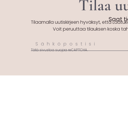
Tilaa uu
Saat ti
Tilaamalla uutiskirjeen hyväksyt, että Laatuk
Voit peruuttaa tilauksen koska ta
Tätä sivustoa suojaa reCAPTCHA.