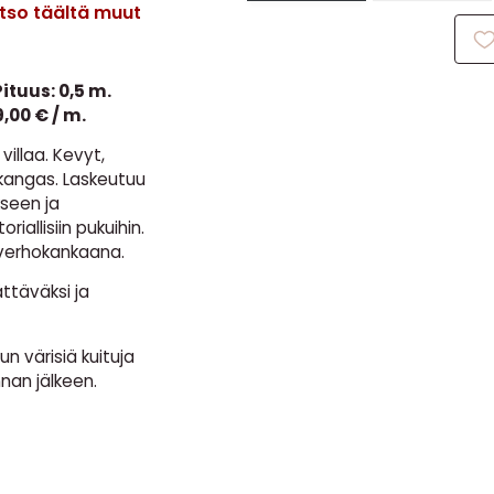
atso täältä muut
ituus: 0,5 m.
,00 € / m.
villaa. Kevyt,
akangas. Laskeutuu
seen ja
iallisiin pukuihin.
verhokankaana.
ttäväksi ja
n värisiä kuituja
nan jälkeen.