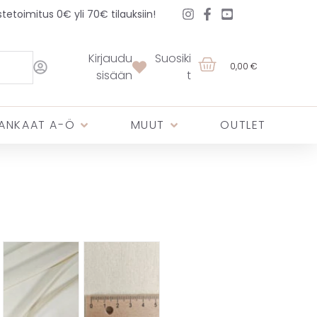
etoimitus 0€ yli 70€ tilauksiin!
Kirjaudu
Suosiki
0,00 €
sisään
t
ANKAAT A-Ö
MUUT
OUTLET