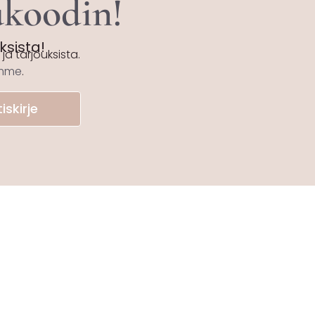
tukoodin!
uksista!
ja tarjouksista.
emme
.
iskirje