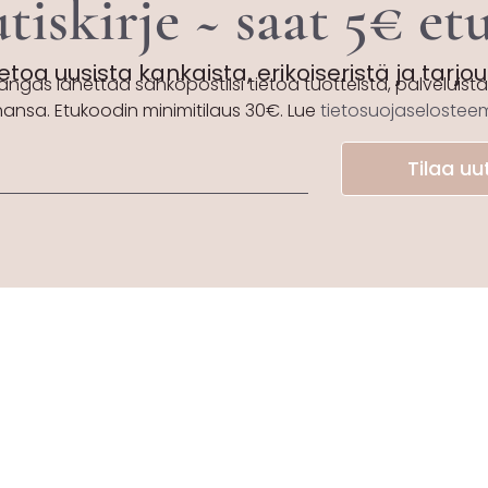
tiskirje ~ saat 5€ e
etoa uusista kankaista, erikoiseristä ja tarjo
angas lähettää sähköpostiisi tietoa tuotteista, palveluista 
hansa. Etukoodin minimitilaus 30€. Lue
tietosuojaseloste
Tilaa uut