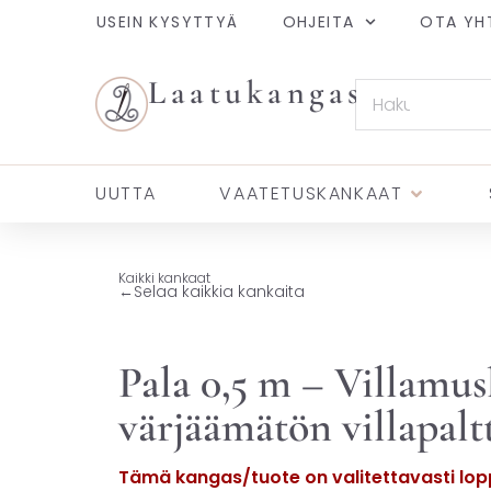
USEIN KYSYTTYÄ
OHJEITA
OTA YH
Laatukangas
UUTTA
VAATETUSKANKAAT
Kaikki kankaat
←
Selaa kaikkia kankaita
Pala 0,5 m – Villamusl
värjäämätön villapalt
Tämä kangas/tuote on valitettavasti lopp