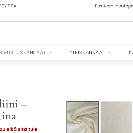
TEYTTÄ
PostNord-noutopist
SISUSTUSKANKAAT
YLEISKANKAAT
K
iini –
tina
u eikä sitä tule