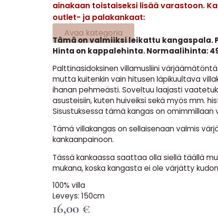
ainakaan toistaiseksi lisää varastoon. K
outlet- ja palakankaat:
Avaa kategoria
Tämä on valmiiksi leikattu kangaspala. P
Hinta on kappalehinta. Normaalihinta: 49
Palttinasidoksinen villamusliini värjäämätöntä 
mutta kuitenkin vain hitusen läpikuultava vill
ihanan pehmeästi. Soveltuu laajasti vaatetuk
asusteisiin, kuten huiveiksi sekä myös mm. histor
Sisustuksessa tämä kangas on omimmillaan 
Tämä villakangas on sellaisenaan valmis värjä
kankaanpainoon.
Tässä kankaassa saattaa olla siellä täällä muu
mukana, koska kangasta ei ole värjätty kudon
100% villa
Leveys: 150cm
16,00
€