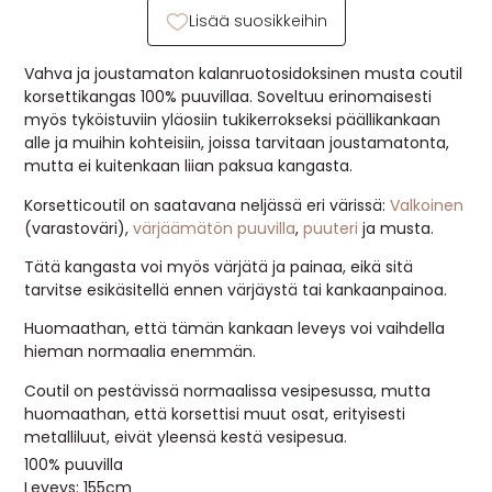
Lisää suosikkeihin
MUUT
🔖 OUTLET
Vahva ja joustamaton kalanruotosidoksinen musta coutil
korsettikangas 100% puuvillaa. Soveltuu erinomaisesti
myös tyköistuviin yläosiin tukikerrokseksi päällikankaan
alle ja muihin kohteisiin, joissa tarvitaan joustamatonta,
OHJEITA
mutta ei kuitenkaan liian paksua kangasta.
Korsetticoutil on saatavana neljässä eri värissä:
Valkoinen
USEIN KYSYTTYÄ
(varastoväri),
värjäämätön puuvilla
,
puuteri
ja musta.
OTA YHTEYTTÄ
Tätä kangasta voi myös värjätä ja painaa, eikä sitä
tarvitse esikäsitellä ennen värjäystä tai kankaanpainoa.
Huomaathan, että tämän kankaan leveys voi vaihdella
hieman normaalia enemmän.
Coutil on pestävissä normaalissa vesipesussa, mutta
huomaathan, että korsettisi muut osat, erityisesti
metalliluut, eivät yleensä kestä vesipesua.
100% puuvilla
Leveys: 155cm