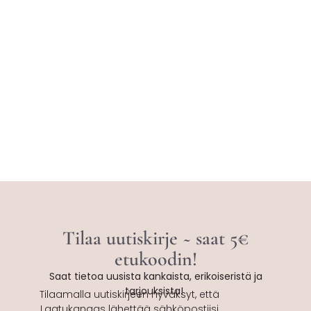
Tilaa uutiskirje ~ saat 5€
etukoodin!
Saat tietoa uusista kankaista, erikoiseristä ja
tarjouksista!
Tilaamalla uutiskirjeen hyväksyt, että
Laatukangas lähettää sähköpostiisi