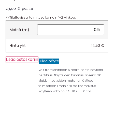
29,00
€
per m
Tilattavissa, toimitusaika noin 1-2 viikkoa.
Metriä (m)
Hinta yht.
14,50
€
Lisää ostoskoriin
Tilaa näyte
Voit tilata enintään 5 maksutonta näytettä
per tilaus. Näytteiden toimitus kirjeenä 3€.
Muiden tuotteiden mukana näytteet
toimitetaan ilman erillistä lisämaksua.
Näytteen koko noin 5–10 × 5–10 cm.