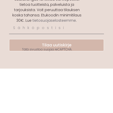
tietoa tuotteista, palveluista ja
tarjouksista. Voit peruuttaa tilauksen
koska tahansa. Etukoodin minimitilaus
30€. Lue
tietosuojaselosteemme
.
Tilaa uutiskirje
Tätä sivustoa suojaa reCAPTCHA.