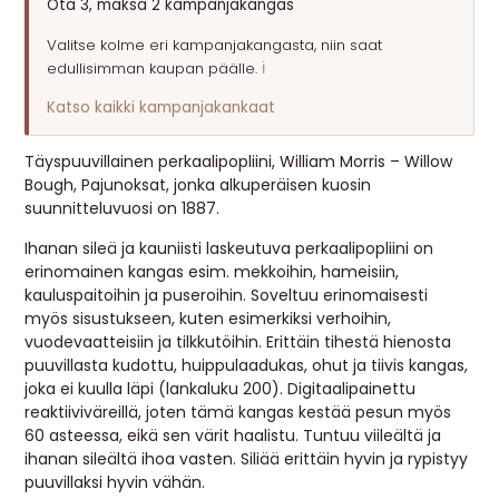
Ota 3, maksa 2 kampanjakangas
MUUT
Valitse kolme eri kampanjakangasta, niin saat
edullisimman kaupan päälle.
ℹ️
🔖 OUTLET
Katso kaikki kampanjakankaat
OHJEITA
Täyspuuvillainen perkaalipopliini, William Morris – Willow
Bough, Pajunoksat, jonka alkuperäisen kuosin
suunnitteluvuosi on 1887.
USEIN KYSYTTYÄ
Ihanan sileä ja kauniisti laskeutuva perkaalipopliini on
OTA YHTEYTTÄ
erinomainen kangas esim. mekkoihin, hameisiin,
kauluspaitoihin ja puseroihin. Soveltuu erinomaisesti
myös sisustukseen, kuten esimerkiksi verhoihin,
vuodevaatteisiin ja tilkkutöihin. Erittäin tihestä hienosta
puuvillasta kudottu, huippulaadukas, ohut ja tiivis kangas,
joka ei kuulla läpi (lankaluku 200). Digitaalipainettu
reaktiiviväreillä, joten tämä kangas kestää pesun myös
60 asteessa, eikä sen värit haalistu. Tuntuu viileältä ja
ihanan sileältä ihoa vasten. Siliää erittäin hyvin ja rypistyy
puuvillaksi hyvin vähän.