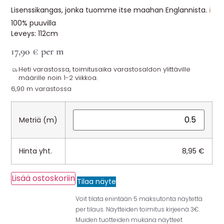
Lisenssikangas, jonka tuomme itse maahan Englannista.
ℹ️
100% puuvilla
Leveys: 112cm
17,90
€
per m
Heti varastossa, toimitusaika varastosaldon ylittäville
määrille noin 1-2 viikkoa.
6,90 m varastossa
Metriä (m)
Hinta yht.
8,95
€
Lisää ostoskoriin
Tilaa näyte
Voit tilata enintään 5 maksutonta näytettä
per tilaus. Näytteiden toimitus kirjeenä 3€.
Muiden tuotteiden mukana näytteet