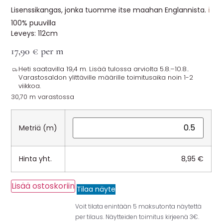
Lisenssikangas, jonka tuomme itse maahan Englannista.
ℹ️
100% puuvilla
Leveys: 112cm
17,90
€
per m
Heti saatavilla 19,4 m. Lisää tulossa arviolta 5.8.–10.8..
Varastosaldon ylittäville määrille toimitusaika noin 1-2
viikkoa.
30,70 m varastossa
Metriä (m)
Hinta yht.
8,95
€
Lisää ostoskoriin
Tilaa näyte
Voit tilata enintään 5 maksutonta näytettä
per tilaus. Näytteiden toimitus kirjeenä 3€.