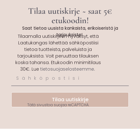
Tilaa uutiskirje ~ saat 5€
etukoodin!
Saat tietoa uusista kankaista, erikoiseristä ja
tarjouksista!
Tilaamalla uutiskirjeen hyväksyt, että
Laatukangas lähettää sähköpostiisi
tietoa tuotteista, palveluista ja
tarjouksista. Voit peruuttaa tilauksen
koska tahansa. Etukoodin minimitilaus
30€. Lue
tietosuojaselosteemme
.
Tilaa uutiskirje
Tätä sivustoa suojaa reCAPTCHA.