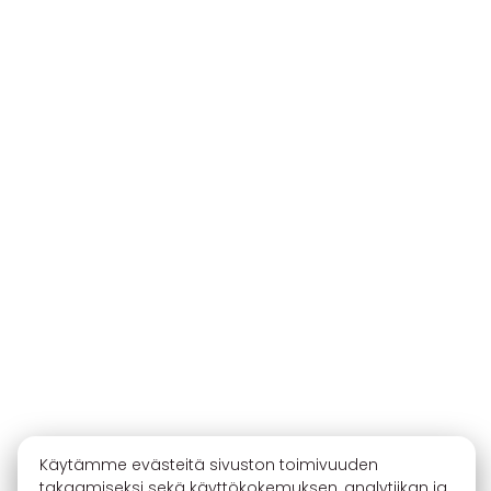
Käytämme evästeitä sivuston toimivuuden
takaamiseksi sekä käyttökokemuksen, analytiikan ja