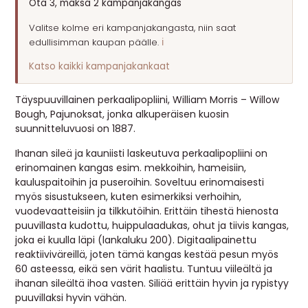
Ota 3, maksa 2 kampanjakangas
MUUT
Valitse kolme eri kampanjakangasta, niin saat
edullisimman kaupan päälle.
ℹ️
🔖 OUTLET
Katso kaikki kampanjakankaat
OHJEITA
Täyspuuvillainen perkaalipopliini, William Morris – Willow
Bough, Pajunoksat, jonka alkuperäisen kuosin
suunnitteluvuosi on 1887.
USEIN KYSYTTYÄ
Ihanan sileä ja kauniisti laskeutuva perkaalipopliini on
OTA YHTEYTTÄ
erinomainen kangas esim. mekkoihin, hameisiin,
kauluspaitoihin ja puseroihin. Soveltuu erinomaisesti
myös sisustukseen, kuten esimerkiksi verhoihin,
vuodevaatteisiin ja tilkkutöihin. Erittäin tihestä hienosta
puuvillasta kudottu, huippulaadukas, ohut ja tiivis kangas,
joka ei kuulla läpi (lankaluku 200). Digitaalipainettu
reaktiiviväreillä, joten tämä kangas kestää pesun myös
60 asteessa, eikä sen värit haalistu. Tuntuu viileältä ja
ihanan sileältä ihoa vasten. Siliää erittäin hyvin ja rypistyy
puuvillaksi hyvin vähän.