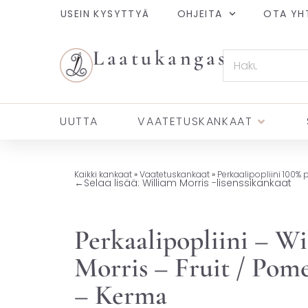
USEIN KYSYTTYÄ
OHJEITA
OTA YH
Laatukangas
UUTTA
VAATETUSKANKAAT
Kaikki kankaat
»
Vaatetuskankaat
»
Perkaalipopliini 100% 
←
Selaa lisää: William Morris -lisenssikankaat
Perkaalipopliini – Wi
Morris – Fruit / Pom
– Kerma