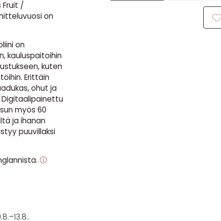
Fruit /
itteluvuosi on
liini on
, kauluspaitoihin
sustukseen, kuten
öihin. Erittäin
aadukas, ohut ja
. Digitaalipainettu
pesun myös 60
ltä ja ihanan
istyy puuvillaksi
nglannista.
🛈
.8.–13.8..