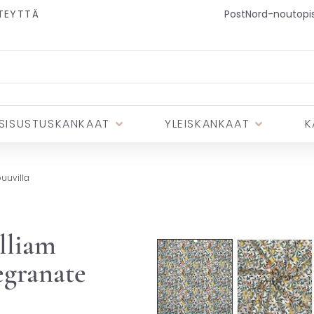
TEYTTÄ
PostNord-noutopist
SISUSTUSKANKAAT
YLEISKANKAAT
K
puuvilla
lliam
egranate