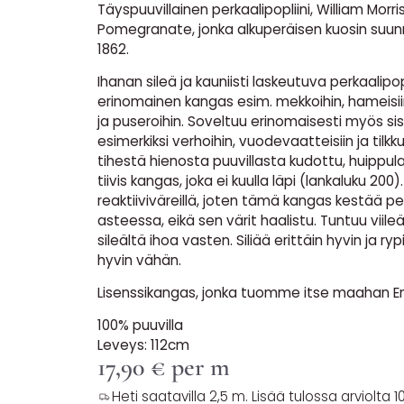
Täyspuuvillainen perkaalipopliini, William Morris 
Pomegranate, jonka alkuperäisen kuosin suunn
1862.
Ihanan sileä ja kauniisti laskeutuva perkaalipop
erinomainen kangas esim. mekkoihin, hameisiin
ja puseroihin. Soveltuu erinomaisesti myös si
esimerkiksi verhoihin, vuodevaatteisiin ja tilkkut
tihestä hienosta puuvillasta kudottu, huippul
tiivis kangas, joka ei kuulla läpi (lankaluku 200)
reaktiiviväreillä, joten tämä kangas kestää 
asteessa, eikä sen värit haalistu. Tuntuu viileä
sileältä ihoa vasten. Siliää erittäin hyvin ja ryp
hyvin vähän.
Lisenssikangas, jonka tuomme itse maahan E
100% puuvilla
Leveys: 112cm
17,90
€
per m
Heti saatavilla 2,5 m. Lisää tulossa arviolta 10