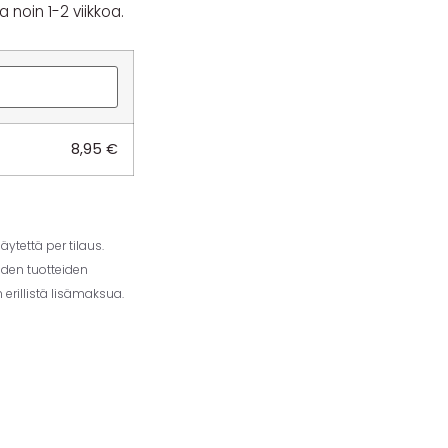
 noin 1-2 viikkoa.
8,95
€
ytettä per tilaus.
iden tuotteiden
erillistä lisämaksua.