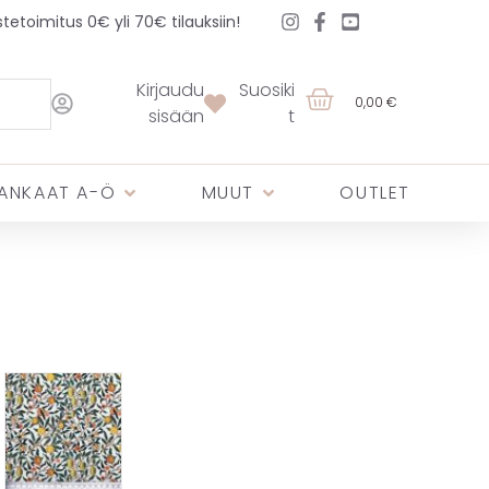
etoimitus 0€ yli 70€ tilauksiin!
Kirjaudu
Suosiki
0,00 €
sisään
t
ANKAAT A-Ö
MUUT
OUTLET