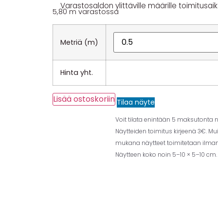
Varastosaldon ylittäville määrille toimitusaika
5,80 m varastossa
Metriä (m)
Hinta yht.
Lisää ostoskoriin
Tilaa näyte
Voit tilata enintään 5 maksutonta nä
Näytteiden toimitus kirjeenä 3€. Mu
mukana näytteet toimitetaan ilman 
Näytteen koko noin 5–10 × 5–10 cm.