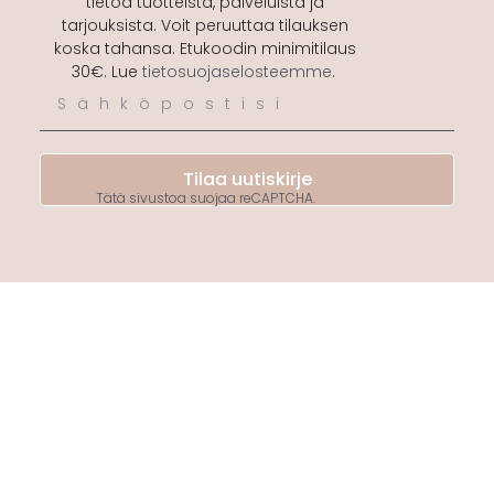
tietoa tuotteista, palveluista ja
tarjouksista. Voit peruuttaa tilauksen
koska tahansa. Etukoodin minimitilaus
30€. Lue
tietosuojaselosteemme
.
Tilaa uutiskirje
Tätä sivustoa suojaa reCAPTCHA.