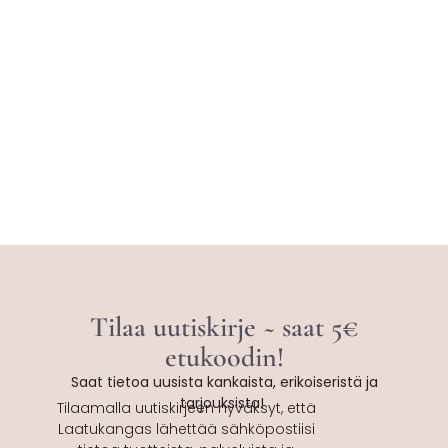
Tilaa uutiskirje ~ saat 5€
etukoodin!
Saat tietoa uusista kankaista, erikoiseristä ja
tarjouksista!
Tilaamalla uutiskirjeen hyväksyt, että
Laatukangas lähettää sähköpostiisi