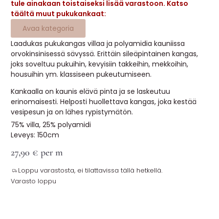
tule ainakaan toistaiseksi lisää varastoon. Katso
MUUT
täältä muut pukukankaat:
Avaa kategoria
🔖 OUTLET
Laadukas pukukangas villaa ja polyamidia kauniissa
orvokinsinisessä sävyssä. Erittäin sileäpintainen kangas,
joks soveltuu pukuihin, kevyisiin takkeihin, mekkoihin,
OHJEITA
housuihin ym. klassiseen pukeutumiseen.
Kankaalla on kaunis elävä pinta ja se laskeutuu
USEIN KYSYTTYÄ
erinomaisesti. Helposti huollettava kangas, joka kestää
vesipesun ja on lähes rypistymätön.
OTA YHTEYTTÄ
75% villa, 25% polyamidi
Leveys: 150cm
27,90
€
per m
Loppu varastosta, ei tilattavissa tällä hetkellä.
Varasto loppu