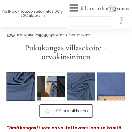
Laatukangas
0,00 €
PostNord-noutopistetoimitus 0€ yli
70€ tilauksiin!
🏷️ OTA 3, MAKSA 2
Kaikki kankaat
»
Vaatetuskankaat
»
Pukukankaat
←
Selaa lisää: Erikoiserät
UUTTA VALIKOIMASSA
Pukukangas villasekoite –
orvokinsininen
KAIKKI KANKAAT
VAATETUSKANKAAT
SISUSTUSKANKAAT
▶
YLEISKANKAAT
Lisää suosikkeihin
LISENSOIDUT KANKAAT
KANKAAT A-Ö
Tämä kangas/tuote on valitettavasti loppu eikä sitä