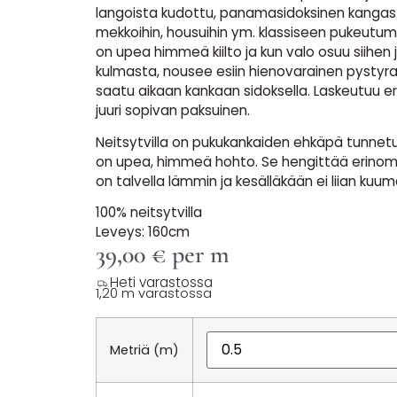
langoista kudottu, panamasidoksinen kangas 
mekkoihin, housuihin ym. klassiseen pukeutum
on upea himmeä kiilto ja kun valo osuu siihen 
kulmasta, nousee esiin hienovarainen pystyrai
saatu aikaan kankaan sidoksella. Laskeutuu er
juuri sopivan paksuinen.
Neitsytvilla on pukukankaiden ehkäpä tunnetuin
on upea, himmeä hohto. Se hengittää erinoma
on talvella lämmin ja kesälläkään ei liian kuum
100% neitsytvilla
Leveys: 160cm
39,00
€
per m
Heti varastossa
1,20 m varastossa
Metriä (m)