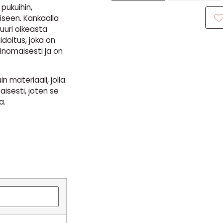
pukuihin,
iseen. Kankaalla
juuri oikeasta
doitus, joka on
inomaisesti ja on
 materiaali, jolla
isesti, joten se
a.