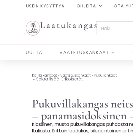
USEIN KYSYTTYÄ
OHJEITA
OTA YH
Laatukangas
UUTTA
VAATETUSKANKAAT
Kaikki kankaat
»
Vaatetuskankaat
»
Pukukankaat
←
Selaa lisää: Erikoiserät
Pukuvillakangas neits
– panamasidoksinen 
Klassinen, musta pukuvillakangas puhdasta ne
Italiasta. Erittäin laadukas, sileäpintainen ja 