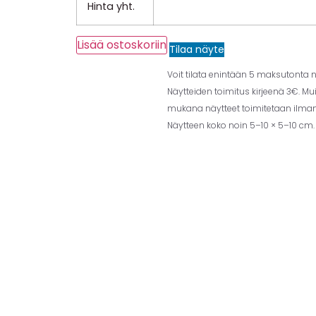
Hinta yht.
Lisää ostoskoriin
Tilaa näyte
Voit tilata enintään 5 maksutonta nä
Näytteiden toimitus kirjeenä 3€. Mu
mukana näytteet toimitetaan ilman 
Näytteen koko noin 5–10 × 5–10 cm.