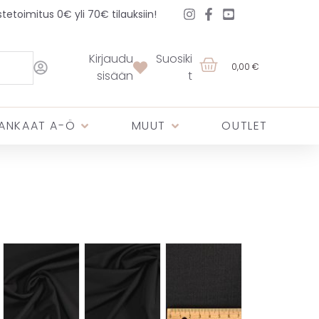
etoimitus 0€ yli 70€ tilauksiin!
Kirjaudu
Suosiki
0,00 €
sisään
t
ANKAAT A-Ö
MUUT
OUTLET