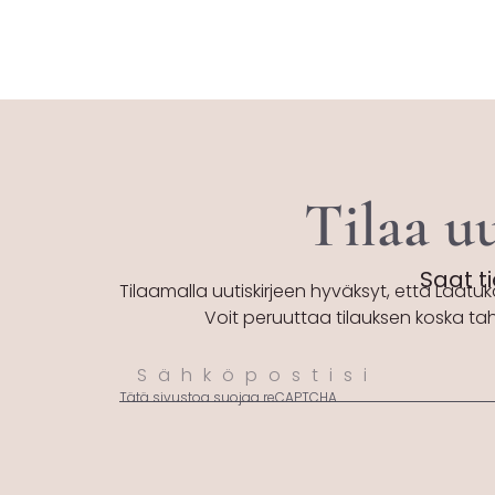
Tilaa uu
Saat ti
Tilaamalla uutiskirjeen hyväksyt, että Laatuk
Voit peruuttaa tilauksen koska ta
Tätä sivustoa suojaa reCAPTCHA.