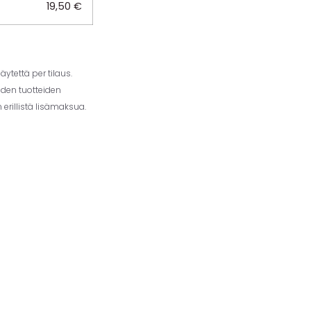
19,50
€
ytettä per tilaus.
iden tuotteiden
erillistä lisämaksua.