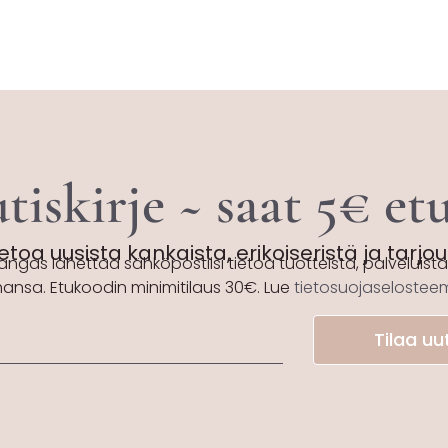
tiskirje ~ saat 5€ e
etoa uusista kankaista, erikoiseristä ja tarjo
angas lähettää sähköpostiisi tietoa tuotteista, palveluista 
hansa. Etukoodin minimitilaus 30€. Lue
tietosuojaseloste
Tilaa uut