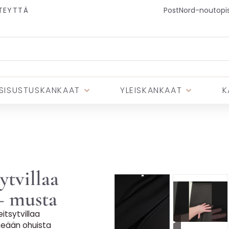
TEYTTÄ
PostNord-noutopist
SISUSTUSKANKAAT
YLEISKANKAAT
K
ytvillaa
– musta
itsytvillaa
▶
tiheään ohuista