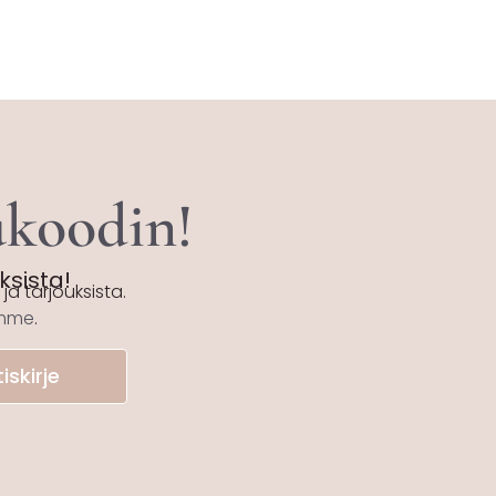
tukoodin!
uksista!
ja tarjouksista.
emme
.
iskirje