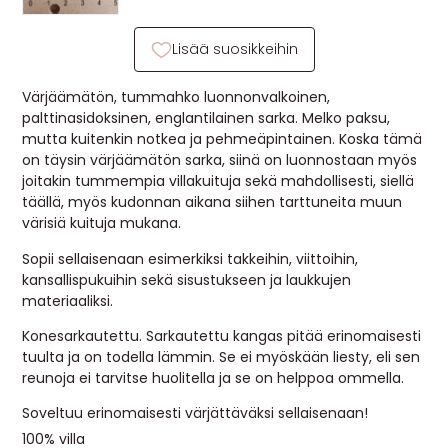
MUUT
Lisää suosikkeihin
🔖 OUTLET
Värjäämätön, tummahko luonnonvalkoinen,
palttinasidoksinen, englantilainen sarka. Melko paksu,
mutta kuitenkin notkea ja pehmeäpintainen. Koska tämä
OHJEITA
on täysin värjäämätön sarka, siinä on luonnostaan myös
joitakin tummempia villakuituja sekä mahdollisesti, siellä
USEIN KYSYTTYÄ
täällä, myös kudonnan aikana siihen tarttuneita muun
värisiä kuituja mukana.
OTA YHTEYTTÄ
Sopii sellaisenaan esimerkiksi takkeihin, viittoihin,
kansallispukuihin sekä sisustukseen ja laukkujen
materiaaliksi.
Konesarkautettu. Sarkautettu kangas pitää erinomaisesti
tuulta ja on todella lämmin. Se ei myöskään liesty, eli sen
reunoja ei tarvitse huolitella ja se on helppoa ommella.
Soveltuu erinomaisesti värjättäväksi sellaisenaan!
100% villa