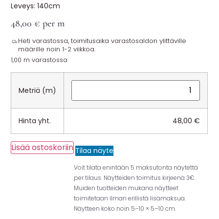
Leveys: 140cm
48,00
€
per m
Heti varastossa, toimitusaika varastosaldon ylittäville
määrille noin 1-2 viikkoa.
1,00 m varastossa
Metriä (m)
Hinta yht.
48,00
€
Lisää ostoskoriin
Tilaa näyte
Voit tilata enintään 5 maksutonta näytettä
per tilaus. Näytteiden toimitus kirjeenä 3€.
Muiden tuotteiden mukana näytteet
toimitetaan ilman erillistä lisämaksua.
Näytteen koko noin 5–10 × 5–10 cm.