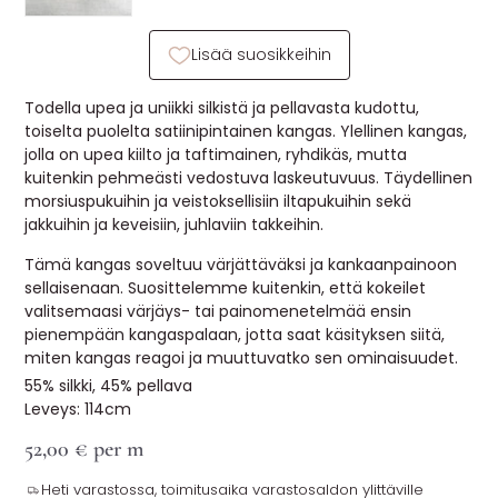
MUUT
Lisää suosikkeihin
🔖 OUTLET
Todella upea ja uniikki silkistä ja pellavasta kudottu,
toiselta puolelta satiinipintainen kangas. Ylellinen kangas,
jolla on upea kiilto ja taftimainen, ryhdikäs, mutta
OHJEITA
kuitenkin pehmeästi vedostuva laskeutuvuus. Täydellinen
morsiuspukuihin ja veistoksellisiin iltapukuihin sekä
USEIN KYSYTTYÄ
jakkuihin ja keveisiin, juhlaviin takkeihin.
OTA YHTEYTTÄ
Tämä kangas soveltuu värjättäväksi ja kankaanpainoon
sellaisenaan. Suosittelemme kuitenkin, että kokeilet
valitsemaasi värjäys- tai painomenetelmää ensin
pienempään kangaspalaan, jotta saat käsityksen siitä,
miten kangas reagoi ja muuttuvatko sen ominaisuudet.
55% silkki, 45% pellava
Leveys: 114cm
52,00
€
per m
Heti varastossa, toimitusaika varastosaldon ylittäville