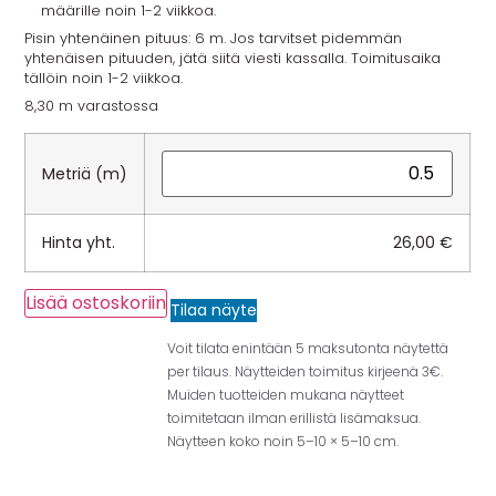
määrille noin 1-2 viikkoa.
Pisin yhtenäinen pituus: 6 m. Jos tarvitset pidemmän
yhtenäisen pituuden, jätä siitä viesti kassalla. Toimitusaika
tällöin noin 1-2 viikkoa.
8,30 m varastossa
Metriä (m)
Hinta yht.
26,00
€
Lisää ostoskoriin
Tilaa näyte
Voit tilata enintään 5 maksutonta näytettä
per tilaus. Näytteiden toimitus kirjeenä 3€.
Muiden tuotteiden mukana näytteet
toimitetaan ilman erillistä lisämaksua.
Näytteen koko noin 5–10 × 5–10 cm.