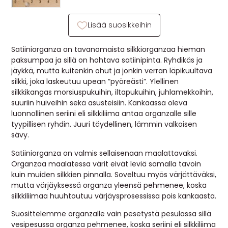
MUUT
Lisää suosikkeihin
🔖 OUTLET
Satiiniorganza on tavanomaista silkkiorganzaa hieman
paksumpaa ja sillä on hohtava satiinipinta. Ryhdikäs ja
jäykkä, mutta kuitenkin ohut ja jonkin verran läpikuultava
OHJEITA
silkki, joka laskeutuu upean ”pyöreästi”. Ylellinen
silkkikangas morsiuspukuihin, iltapukuihin, juhlamekkoihin,
USEIN KYSYTTYÄ
suuriin huiveihin sekä asusteisiin. Kankaassa oleva
luonnollinen seriini eli silkkiliima antaa organzalle sille
OTA YHTEYTTÄ
tyypillisen ryhdin. Juuri täydellinen, lämmin valkoisen
sävy.
Satiiniorganza on valmis sellaisenaan maalattavaksi.
Organzaa maalatessa värit eivät leviä samalla tavoin
kuin muiden silkkien pinnalla. Soveltuu myös värjättäväksi,
mutta värjäyksessä organza yleensä pehmenee, koska
silkkiliimaa huuhtoutuu värjäysprosessissa pois kankaasta.
Suosittelemme organzalle vain pesetystä pesulassa sillä
vesipesussa organza pehmenee, koska seriini eli silkkiliima