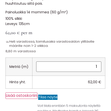
huuhtoutuu siitä pois.
Painoluokka 14 mommea (60 g/m²)
100% silkki
Leveys: 135cm
62,00
€
per m
Heti varastossa, toimitusaika varastosaldon ylittäville
määrille noin 1-2 viikkoa.
8,80 m varastossa
Metriä (m)
Hinta yht.
62,00
€
Lisää ostoskoriin
Tilaa näyte
Voit tilata enintään 5 maksutonta näytettä
per tilaus. Näytteiden toimitus kirjeenä 3€.