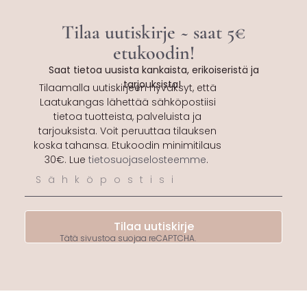
Tilaa uutiskirje ~ saat 5€
etukoodin!
Saat tietoa uusista kankaista, erikoiseristä ja
tarjouksista!
Tilaamalla uutiskirjeen hyväksyt, että
Laatukangas lähettää sähköpostiisi
tietoa tuotteista, palveluista ja
tarjouksista. Voit peruuttaa tilauksen
koska tahansa. Etukoodin minimitilaus
30€. Lue
tietosuojaselosteemme
.
Tilaa uutiskirje
Tätä sivustoa suojaa reCAPTCHA.