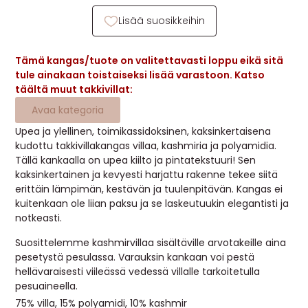
MUUT
Lisää suosikkeihin
🔖 OUTLET
Tämä kangas/tuote on valitettavasti loppu eikä sitä
tule ainakaan toistaiseksi lisää varastoon. Katso
täältä muut takkivillat:
OHJEITA
Avaa kategoria
USEIN KYSYTTYÄ
Upea ja ylellinen, toimikassidoksinen, kaksinkertaisena
kudottu takkivillakangas villaa, kashmiria ja polyamidia.
Tällä kankaalla on upea kiilto ja pintatekstuuri! Sen
OTA YHTEYTTÄ
kaksinkertainen ja kevyesti harjattu rakenne tekee siitä
erittäin lämpimän, kestävän ja tuulenpitävän. Kangas ei
kuitenkaan ole liian paksu ja se laskeutuukin elegantisti ja
notkeasti.
Suosittelemme kashmirvillaa sisältäville arvotakeille aina
pesetystä pesulassa. Varauksin kankaan voi pestä
hellävaraisesti viileässä vedessä villalle tarkoitetulla
pesuaineella.
75% villa, 15% polyamidi, 10% kashmir