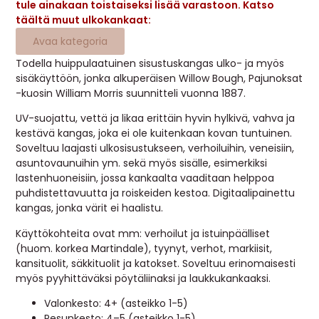
tule ainakaan toistaiseksi lisää varastoon. Katso
MUUT
täältä muut ulkokankaat:
Avaa kategoria
🔖 OUTLET
Todella huippulaatuinen sisustuskangas ulko- ja myös
sisäkäyttöön, jonka alkuperäisen Willow Bough, Pajunoksat
-kuosin William Morris suunnitteli vuonna 1887.
OHJEITA
UV-suojattu, vettä ja likaa erittäin hyvin hylkivä, vahva ja
kestävä kangas, joka ei ole kuitenkaan kovan tuntuinen.
USEIN KYSYTTYÄ
Soveltuu laajasti ulkosisustukseen, verhoiluihin, veneisiin,
asuntovaunuihin ym. sekä myös sisälle, esimerkiksi
OTA YHTEYTTÄ
lastenhuoneisiin, jossa kankaalta vaaditaan helppoa
puhdistettavuutta ja roiskeiden kestoa. Digitaalipainettu
kangas, jonka värit ei haalistu.
Käyttökohteita ovat mm: verhoilut ja istuinpäälliset
(huom. korkea Martindale), tyynyt, verhot, markiisit,
kansituolit, säkkituolit ja katokset. Soveltuu erinomaisesti
myös pyyhittäväksi pöytäliinaksi ja laukkukankaaksi.
Valonkesto: 4+ (asteikko 1-5)
Pesunkesto: 4–5 (asteikko 1-5)