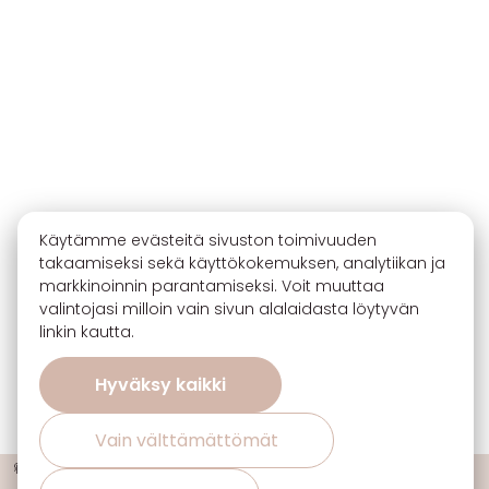
Käytämme evästeitä sivuston toimivuuden
takaamiseksi sekä käyttökokemuksen, analytiikan ja
markkinoinnin parantamiseksi. Voit muuttaa
valintojasi milloin vain sivun alalaidasta löytyvän
linkin kautta.
Hyväksy kaikki
Vain välttämättömät
🔖 Ota 3, maksa 2 sisustuskankaiden uutuuksista ja suosikeista!
ℹ️