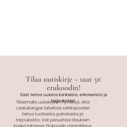
Tilaa uutiskirje ~ saat 5€
etukoodin!
Saat tietoa uusista kankaista, erikoiseristä ja
tarjouksista!
Tilaamalla uutiskirjeen hyväksyt, että
Laatukangas lähettää sähköpostiisi
tietoa tuotteista, palveluista ja
tarjouksista. Voit peruuttaa tilauksen
koska tahansa. Etukoodin minimitilaus