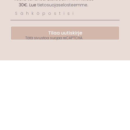
30€. Lue
tietosuojaselosteemme
.
Tilaa uutiskirje
Tätä sivustoa suojaa reCAPTCHA.