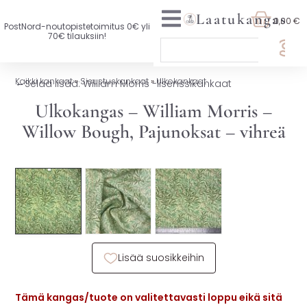
Laatukangas
0,00 €
PostNord-noutopistetoimitus 0€ yli
70€ tilauksiin!
🏷️ OTA 3, MAKSA 2
Kaikki kankaat
»
Sisustuskankaat
»
Ulkokankaat
←
Selaa lisää: William Morris -lisenssikankaat
UUTTA VALIKOIMASSA
Ulkokangas – William Morris –
Willow Bough, Pajunoksat – vihreä
KAIKKI KANKAAT
VAATETUSKANKAAT
SISUSTUSKANKAAT
YLEISKANKAAT
Lisää suosikkeihin
LISENSOIDUT KANKAAT
KANKAAT A-Ö
Tämä kangas/tuote on valitettavasti loppu eikä sitä