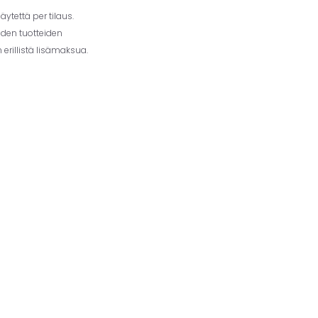
ytettä per tilaus.
iden tuotteiden
erillistä lisämaksua.