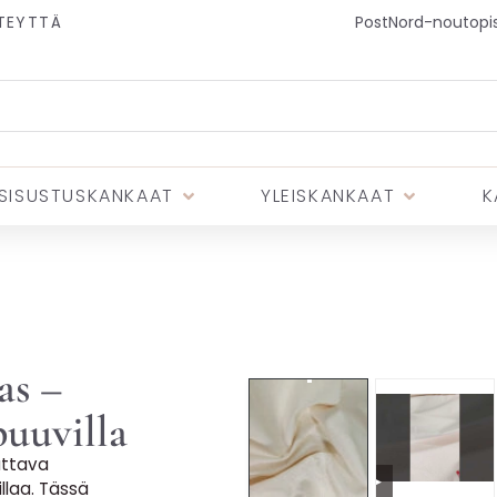
TEYTTÄ
PostNord-noutopist
SISUSTUSKANKAAT
YLEISKANKAAT
K
as –
puuvilla
uttava
▶
llaa. Tässä