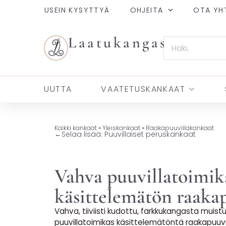
USEIN KYSYTTYÄ
OHJEITA
OTA YH
Laatukangas
UUTTA
VAATETUSKANKAAT
Kaikki kankaat
»
Yleiskankaat
»
Raakapuuvillakankaat
←
Selaa lisää: Puuvillaiset peruskankaat
Vahva puuvillatoimik
käsittelemätön raaka
Vahva, tiiviisti kudottu, farkkukangasta muist
puuvillatoimikas käsittelemätöntä raakapuuvi