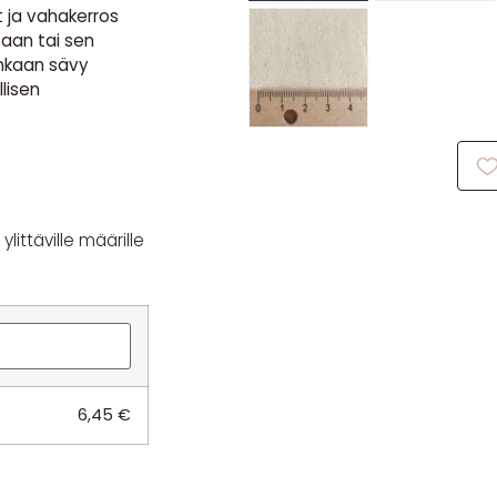
t ja vahakerros
taan tai sen
ankaan sävy
llisen
littäville määrille
6,45
€