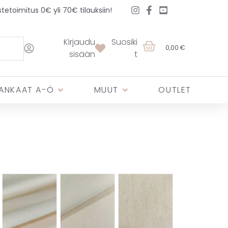
etoimitus 0€ yli 70€ tilauksiin!
Kirjaudu
Suosiki
0,00 €
sisään
t
ANKAAT A-Ö
MUUT
OUTLET