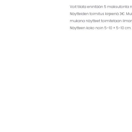
Voit tilata enintään 5 maksutonta nä
Näytteiden toimitus kirjeenä 3€. Mu
mukana näytteet toimitetaan ilman 
Näytteen koko noin 5–10 × 5–10 cm.