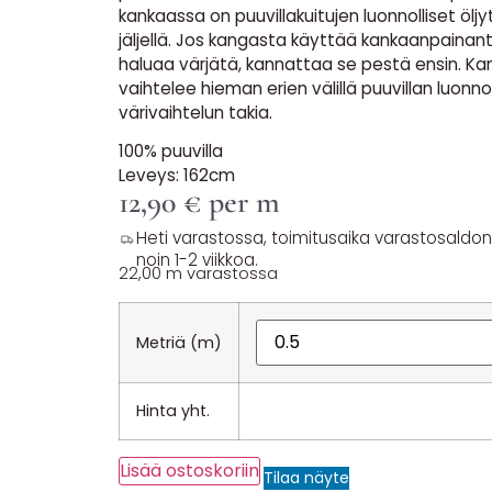
kankaassa on puuvillakuitujen luonnolliset öljy
jäljellä. Jos kangasta käyttää kankaanpainan
haluaa värjätä, kannattaa se pestä ensin. K
vaihtelee hieman erien välillä puuvillan luonno
värivaihtelun takia.
100% puuvilla
Leveys: 162cm
12,90
€
per m
Heti varastossa, toimitusaika varastosaldon y
noin 1-2 viikkoa.
22,00 m varastossa
Metriä (m)
Hinta yht.
Lisää ostoskoriin
Tilaa näyte