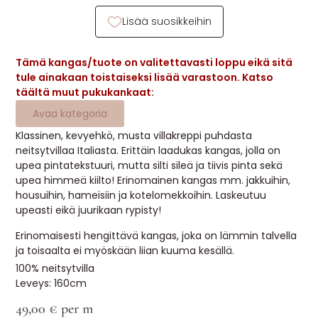
MUUT
Lisää suosikkeihin
🔖 OUTLET
Tämä kangas/tuote on valitettavasti loppu eikä sitä
tule ainakaan toistaiseksi lisää varastoon. Katso
täältä muut pukukankaat:
OHJEITA
Avaa kategoria
USEIN KYSYTTYÄ
Klassinen, kevyehkö, musta villakreppi puhdasta
neitsytvillaa Italiasta. Erittäin laadukas kangas, jolla on
upea pintatekstuuri, mutta silti sileä ja tiivis pinta sekä
OTA YHTEYTTÄ
upea himmeä kiilto! Erinomainen kangas mm. jakkuihin,
housuihin, hameisiin ja kotelomekkoihin. Laskeutuu
upeasti eikä juurikaan rypisty!
Erinomaisesti hengittävä kangas, joka on lämmin talvella
ja toisaalta ei myöskään liian kuuma kesällä.
100% neitsytvilla
Leveys: 160cm
49,00
€
per m