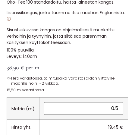
Öko-Tex 100 standardoitu, haitta-aineeton kangas.
Lisenssikangas, jonka tuomme itse maahan Englannista.
🛈
Sisustuskuvissa kangas on ohjelmallisesti muokattu
verhoihin ja tyynyihin, jotta siitä saa paremman
käsityksen käyttökohteessaan.
100% puuvilla
Leveys: 140cm
38,90
€
per m
Heti varastossa, toimitusaika varastosaldon ylittäville
määrille noin 1-2 viikkoa.
15,50 m varastossa
Metriä (m)
Hinta yht.
19,45
€