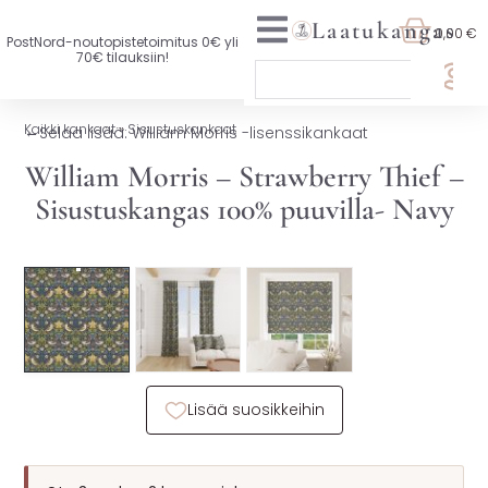
Laatukangas
0,00 €
PostNord-noutopistetoimitus 0€ yli
70€ tilauksiin!
🏷️ OTA 3, MAKSA 2
Kaikki kankaat
»
Sisustuskankaat
←
Selaa lisää: William Morris -lisenssikankaat
UUTTA VALIKOIMASSA
William Morris – Strawberry Thief –
Sisustuskangas 100% puuvilla- Navy
KAIKKI KANKAAT
🏷️ Ota 3, maksa 2
VAATETUSKANKAAT
SISUSTUSKANKAAT
YLEISKANKAAT
Lisää suosikkeihin
LISENSOIDUT KANKAAT
KANKAAT A-Ö