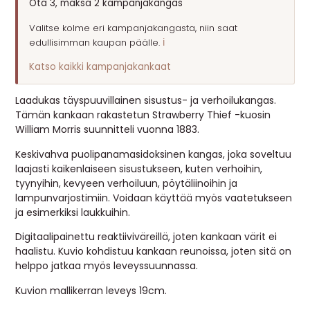
Ota 3, maksa 2 kampanjakangas
MUUT
Valitse kolme eri kampanjakangasta, niin saat
edullisimman kaupan päälle.
ℹ️
🔖 OUTLET
Katso kaikki kampanjakankaat
OHJEITA
Laadukas täyspuuvillainen sisustus- ja verhoilukangas.
Tämän kankaan rakastetun Strawberry Thief -kuosin
William Morris suunnitteli vuonna 1883.
USEIN KYSYTTYÄ
Keskivahva puolipanamasidoksinen kangas, joka soveltuu
OTA YHTEYTTÄ
laajasti kaikenlaiseen sisustukseen, kuten verhoihin,
tyynyihin, kevyeen verhoiluun, pöytäliinoihin ja
lampunvarjostimiin. Voidaan käyttää myös vaatetukseen
ja esimerkiksi laukkuihin.
Digitaalipainettu reaktiiviväreillä, joten kankaan värit ei
haalistu. Kuvio kohdistuu kankaan reunoissa, joten sitä on
helppo jatkaa myös leveyssuunnassa.
Kuvion mallikerran leveys 19cm.