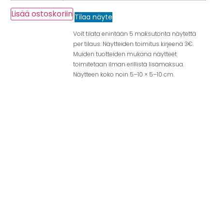
Lisää ostoskoriin
Tilaa näyte
Voit tilata enintään 5 maksutonta näytettä
per tilaus. Näytteiden toimitus kirjeenä 3€.
Muiden tuotteiden mukana näytteet
toimitetaan ilman erillistä lisämaksua.
Näytteen koko noin 5–10 × 5–10 cm.