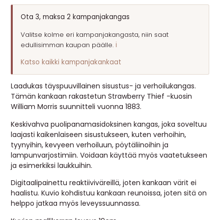
MUUT
Ota 3, maksa 2 kampanjakangas
🔖 OUTLET
Valitse kolme eri kampanjakangasta, niin saat
edullisimman kaupan päälle.
ℹ️
Katso kaikki kampanjakankaat
OHJEITA
Laadukas täyspuuvillainen sisustus- ja verhoilukangas.
USEIN KYSYTTYÄ
Tämän kankaan rakastetun Strawberry Thief -kuosin
William Morris suunnitteli vuonna 1883.
OTA YHTEYTTÄ
Keskivahva puolipanamasidoksinen kangas, joka soveltuu
laajasti kaikenlaiseen sisustukseen, kuten verhoihin,
tyynyihin, kevyeen verhoiluun, pöytäliinoihin ja
lampunvarjostimiin. Voidaan käyttää myös vaatetukseen
ja esimerkiksi laukkuihin.
Digitaalipainettu reaktiiviväreillä, joten kankaan värit ei
haalistu. Kuvio kohdistuu kankaan reunoissa, joten sitä on
helppo jatkaa myös leveyssuunnassa.