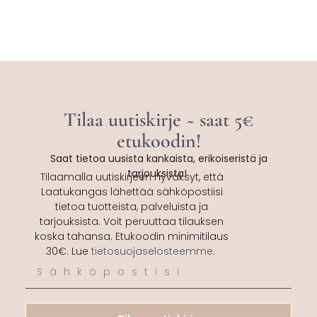
Tilaa uutiskirje ~ saat 5€
etukoodin!
Saat tietoa uusista kankaista, erikoiseristä ja
tarjouksista!
Tilaamalla uutiskirjeen hyväksyt, että
Laatukangas lähettää sähköpostiisi
tietoa tuotteista, palveluista ja
tarjouksista. Voit peruuttaa tilauksen
koska tahansa. Etukoodin minimitilaus
30€. Lue
tietosuojaselosteemme
.