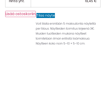
Hinta yht.
19,45
€
Lisää ostoskoriin
Tilaa näyte
Voit tilata enintään 5 maksutonta näytettä
per tilaus. Näytteiden toimitus kirjeenä 3€.
Muiden tuotteiden mukana näytteet
toimitetaan ilman erillistä lisämaksua.
Näytteen koko noin 5–10 × 5–10 cm.