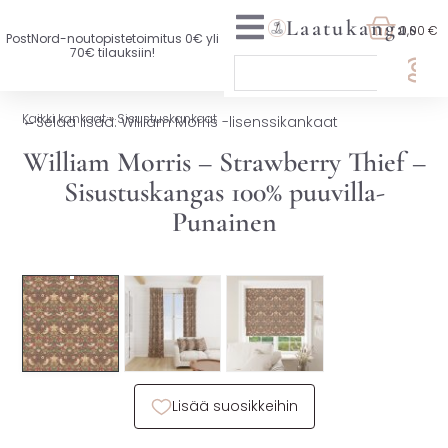
Laatukangas
0,00 €
PostNord-noutopistetoimitus 0€ yli
70€ tilauksiin!
🏷️ OTA 3, MAKSA 2
Kaikki kankaat
»
Sisustuskankaat
←
Selaa lisää: William Morris -lisenssikankaat
UUTTA VALIKOIMASSA
William Morris – Strawberry Thief –
Sisustuskangas 100% puuvilla-
KAIKKI KANKAAT
Punainen
VAATETUSKANKAAT
🏷️ Ota 3, maksa 2
SISUSTUSKANKAAT
YLEISKANKAAT
LISENSOIDUT KANKAAT
Lisää suosikkeihin
KANKAAT A-Ö