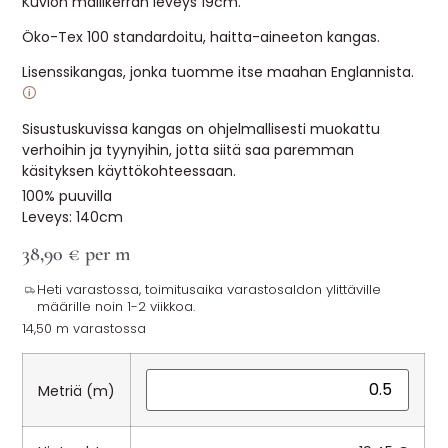
Kuvion mallikerran leveys 19cm.
Öko-Tex 100 standardoitu, haitta-aineeton kangas.
Lisenssikangas, jonka tuomme itse maahan Englannista.
🛈
Sisustuskuvissa kangas on ohjelmallisesti muokattu
verhoihin ja tyynyihin, jotta siitä saa paremman
käsityksen käyttökohteessaan.
100% puuvilla
Leveys: 140cm
38,90
€
per m
Heti varastossa, toimitusaika varastosaldon ylittäville
määrille noin 1-2 viikkoa.
14,50 m varastossa
Metriä (m)