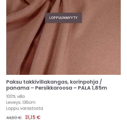
LOPPUUNMYYTY
Paksu takkivillakangas, korinpohja /
panama – Persikkaroosa – PALA 1,85m
100% villa
Leveys: 136cm
Loppu varastosta
31,15
€
44,50
€