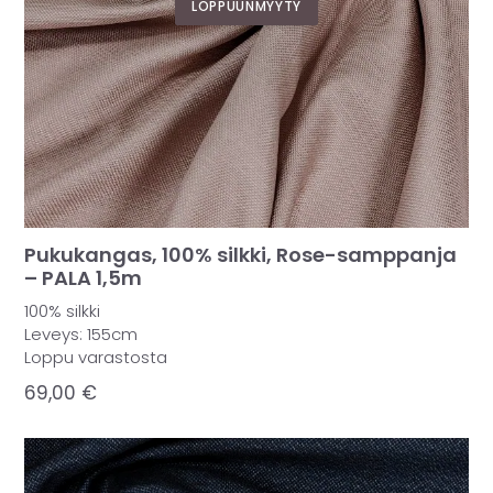
LOPPUUNMYYTY
Pukukangas, 100% silkki, Rose-samppanja
– PALA 1,5m
100% silkki
Leveys: 155cm
Loppu varastosta
69,00
€