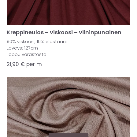
Kreppineulos – viskoosi – viininpunainen
90% viskoosi, 10% elastaani
Leveys: 127cm
Loppu varastosta
21,90
€
per m