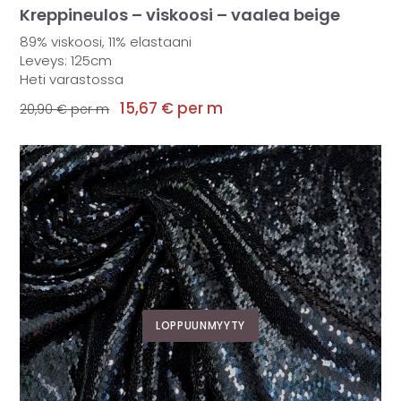
Kreppineulos – viskoosi – vaalea beige
89% viskoosi, 11% elastaani
Leveys: 125cm
Heti varastossa
15,67
€
per m
20,90
€
per m
LOPPUUNMYYTY