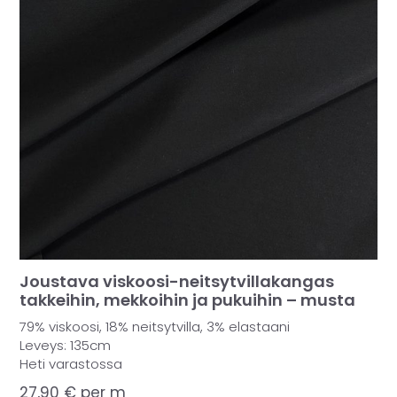
MUUT
🔖 OUTLET
OHJEITA
USEIN KYSYTTYÄ
OTA YHTEYTTÄ
Joustava viskoosi-neitsytvillakangas
takkeihin, mekkoihin ja pukuihin – musta
79% viskoosi, 18% neitsytvilla, 3% elastaani
Leveys: 135cm
Heti varastossa
27,90
€
per m