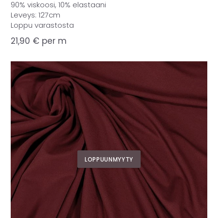
90% viskoosi, 10% elastaani
Leveys: 127cm
Loppu varastosta
21,90
€
per m
LOPPUUNMYYTY