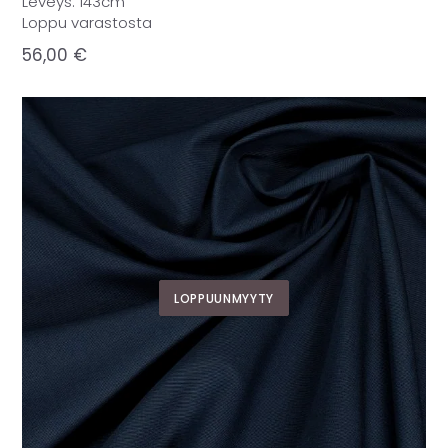
Leveys: 143cm
Loppu varastosta
56,00
€
LOPPUUNMYYTY