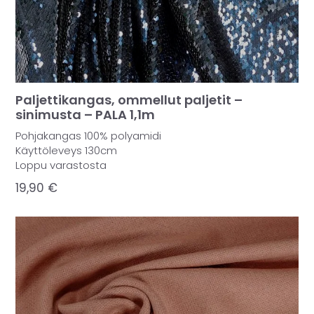
Paljettikangas, ommellut paljetit –
sinimusta – PALA 1,1m
Pohjakangas 100% polyamidi
Käyttöleveys 130cm
Loppu varastosta
19,90
€