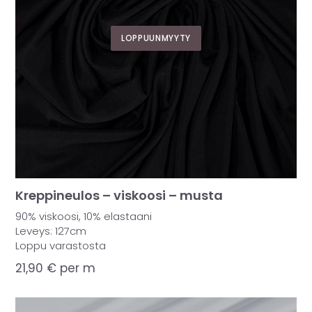
LOPPUUNMYYTY
Kreppineulos – viskoosi – musta
90% viskoosi, 10% elastaani
Leveys: 127cm
Loppu varastosta
21,90
€
per m