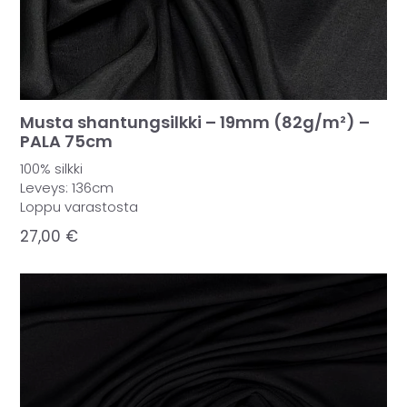
Musta shantungsilkki – 19mm (82g/m²) –
PALA 75cm
100% silkki
Leveys: 136cm
Loppu varastosta
27,00
€