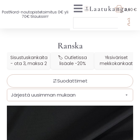
Laatukangas
0,00 €
PostNord-noutopistetoimitus 0€ yli
70€ tilauksiin!
🏷️ OTA 3, MAKSA 2
Ranska
UUTTA VALIKOIMASSA
Sisustuskankaita
🏷️ Outletissa
Yksiväriset
KAIKKI KANKAAT
- ota 3, maksa 2
lisäale -20%
mekkokankaat
VAATETUSKANKAAT
Suodattimet
SISUSTUSKANKAAT
YLEISKANKAAT
LISENSOIDUT KANKAAT
KANKAAT A-Ö