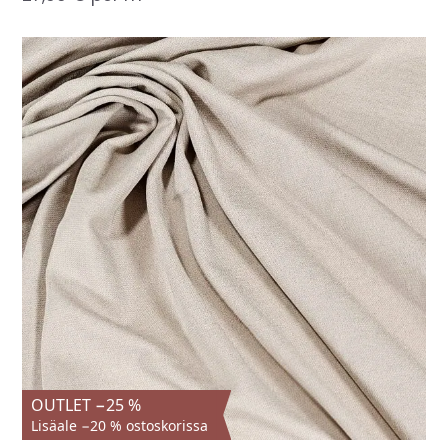
OUTLET −25 %
Lisäale −20 % ostoskorissa