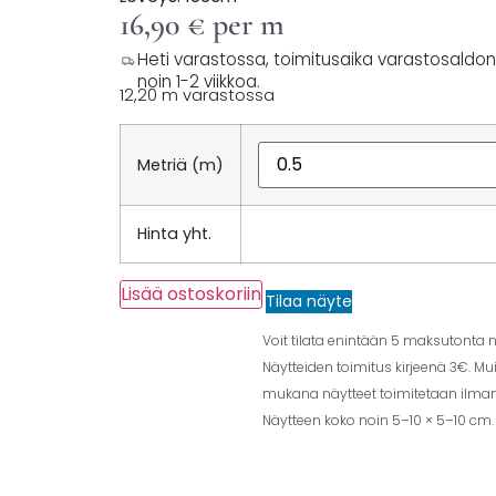
16,90
€
per m
Heti varastossa, toimitusaika varastosaldon y
noin 1-2 viikkoa.
12,20 m varastossa
Metriä (m)
Hinta yht.
Lisää ostoskoriin
Tilaa näyte
Voit tilata enintään 5 maksutonta nä
Näytteiden toimitus kirjeenä 3€. Mu
mukana näytteet toimitetaan ilman 
Näytteen koko noin 5–10 × 5–10 cm.