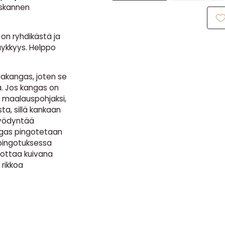
askannen
on ryhdikästä ja
jäykkyys. Helppo
lakangas, joten se
. Jos kangas on
 maalauspohjaksi,
ta, sillä kankaan
hyödyntää
ngas pingotetaan
 pingotuksessa
gottaa kuivana
 rikkoa