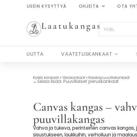
USEIN KYSYTTYÄ
OHJEITA
OTA YH
Laatukangas
UUTTA
VAATETUSKANKAAT
Kaikki kankaat
»
Yleiskankaat
»
Raakapuuvillakankaat
←
Selaa lisää: Puuvillaiset peruskankaat
Canvas kangas – vahv
puuvillakangas
Vahva ja tukeva, perinteinen canvas kangas,
sisustukseen, laukkuihin, verhoiluun ja maalausp