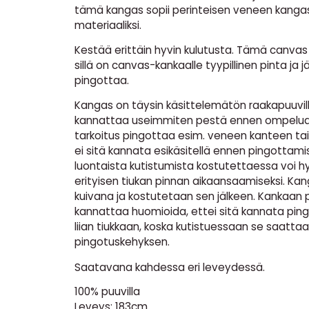
tämä kangas sopii perinteisen veneen kang
materiaaliksi.
Kestää erittäin hyvin kulutusta. Tämä canvas 
sillä on canvas-kankaalle tyypillinen pinta ja 
pingottaa.
Kangas on täysin käsittelemätön raakapuuvil
kannattaa useimmiten pestä ennen ompelua
tarkoitus pingottaa esim. veneen kanteen tai
ei sitä kannata esikäsitellä ennen pingottamis
luontaista kutistumista kostutettaessa voi 
erityisen tiukan pinnan aikaansaamiseksi. Ka
kuivana ja kostutetaan sen jälkeen. Kankaan
kannattaa huomioida, ettei sitä kannata pin
liian tiukkaan, koska kutistuessaan se saattaa
pingotuskehyksen.
Saatavana kahdessa eri leveydessä.
100% puuvilla
Leveys: 183cm