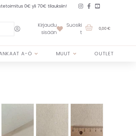
etoimitus 0€ yli 70€ tilauksiin!
Kirjaudu
Suosiki
0,00 €
sisään
t
ANKAAT A-Ö
MUUT
OUTLET