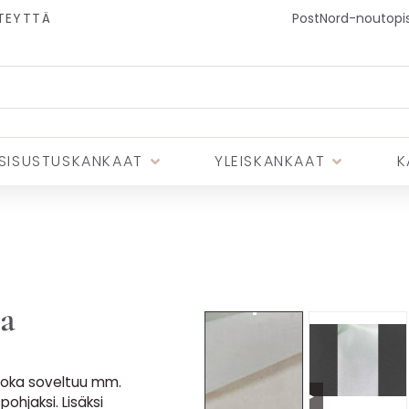
TEYTTÄ
PostNord-noutopist
SISUSTUSKANKAAT
YLEISKANKAAT
K
a
 joka soveltuu mm.
▶
ohjaksi. Lisäksi