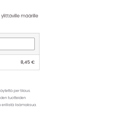
littäville määrille
8,45
€
ytettä per tilaus.
iden tuotteiden
erillistä lisämaksua.